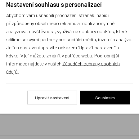
Nastavení souhlasu s personalizací
Rychlé vyřízení reklamace i na dálku
Abychom vám usnadnili procházení stránek, nabídli
Pokud to povaha vady umožňuje (zjevná
neopravitelnost výrobku), reklamaci vyřídíme i na
přizpůsobený obsah nebo reklamu a mohli anonymně
základě pouhého zaslání fotografií na náš email a
analyzovat návštěvnost, využíváme soubory cookies, které
vyměníme zboží kus za kus. Vždy se snažíme šetřit
sdílíme se svými partnery pro sociální média, inzerci a analýzu.
Váš čas a peníze. Můžeme si to dovolit, protože
naše kvalitní zboží zákazníci téměř nereklamují.
Jejich nastavení upravíte odkazem "Upravit nastavení" a
kdykoliv jej můžete změnit v patičce webu. Podrobnější
Milujeme české výrobky
informace najdete v našich
Zásadách ochrany osobních
a proto budou vždy v našem sortimentu zaujímat
údajů
.
přednostní místo
Rychlé doručení
Upravit nastavení
Souhlasím
Objednávky obsahující jen skladové položky
expedujeme i v den objednávky, ostatní dle dodací
lhůty uvedené na eshopu