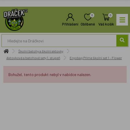
0
0
Přihlášení
Oblíbené
Váš košík
Školní batohy a školní aktovky
Aktovkové a batohové sety 1. stupeň
Ergobag Prime školní set 1 - Flower
Bohužel, tento produkt nebyl v nabídce nalezen.