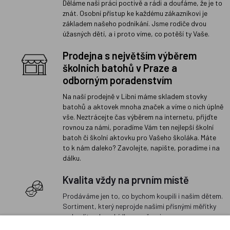
Děláme naši práci poctivě a rádi a doufáme, že je to
znát. Osobní přístup ke každému zákazníkovi je
základem našeho podnikání. Jsme rodiče dvou
úžasných dětí, a i proto víme, co potěší ty Vaše.
Prodejna s největším výběrem
školních batohů v Praze a
odborným poradenstvím
Na naší prodejně v Libni máme skladem stovky
batohů a aktovek mnoha značek a víme o nich úplně
vše. Neztrácejte čas výběrem na internetu, přijďte
rovnou za námi, poradíme Vám ten nejlepší školní
batoh či školní aktovku pro Vašeho školáka. Máte
to k nám daleko? Zavolejte, napište, poradíme i na
dálku.
Kvalita vždy na prvním místě
Prodáváme jen to, co bychom koupili i našim dětem.
Sortiment, který neprojde našimi přísnými měřítky
na kvalitu, do nabídky nezařazujeme.