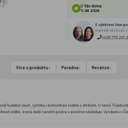
U Vás doma
11.08.2026
S výběrem Vám por
majitelé obchodu s
+420 775 247 
↓
↓
↓
Více o produktu
Poradna
Recenze
í hudební sluch, rytmiku i komunikaci rodiče s dítětem. U textů 11 jednodu
hned vidělo, která další taneční pozice v písničce následuje. Vyrobeno v Če