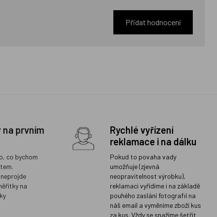
Přidat hodnocení
y na prvním
Rychlé vyřízení
reklamace i na dálku
o, co bychom
Pokud to povaha vady
ětem.
umožňuje (zjevná
 neprojde
neopravitelnost výrobku),
měřítky na
reklamaci vyřídíme i na základě
ky
pouhého zaslání fotografií na
náš email a vyměníme zboží kus
za kus. Vždy se snažíme šetřit