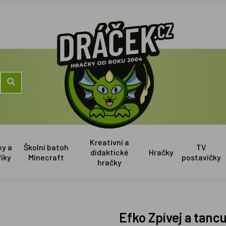
Kreativní a
ky a
Školní batoh
TV
didaktické
Hračky
říky
Minecraft
postavičky
hračky
Efko Zpívej a ta