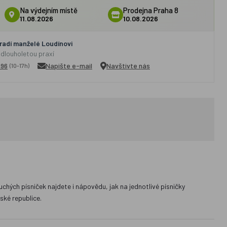
Na výdejním místě
Prodejna Praha 8
11.08.2026
10.08.2026
adí manželé Loudínovi
 dlouholetou praxí
296
Napište e-mail
Navštivte nás
(10-17h)
chých písniček najdete i nápovědu, jak na jednotlivé písničky
ské republice.