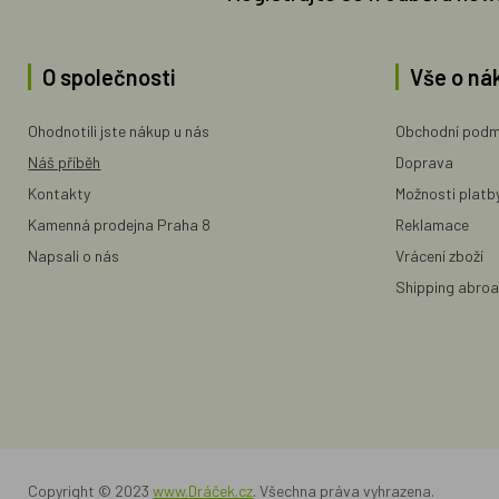
O společnosti
Vše o ná
Ohodnotili jste nákup u nás
Obchodní podm
Náš příběh
Doprava
Kontakty
Možnosti platb
Kamenná prodejna Praha 8
Reklamace
Napsali o nás
Vrácení zboží
Shipping abro
Copyright © 2023
www.Dráček.cz
. Všechna práva vyhrazena.