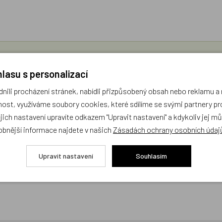
díme s výběrem (Po–Pá, 10–17 hod).
lasu s personalizací
ček.cz
ili procházení stránek, nabídli přizpůsobený obsah nebo reklamu 
ost, využíváme soubory cookies, které sdílíme se svými partnery pro
žejí výhradně názory a stanoviska zákazníků. Provozovatel e-shopu D
ejich nastavení upravíte odkazem "Upravit nastavení" a kdykoliv jej m
obnější informace najdete v našich
Zásadách ochrany osobních údaj
Zatím zde nejsou žádné dotazy. Buďte první, kdo se zeptá!
Upravit nastavení
Souhlasím