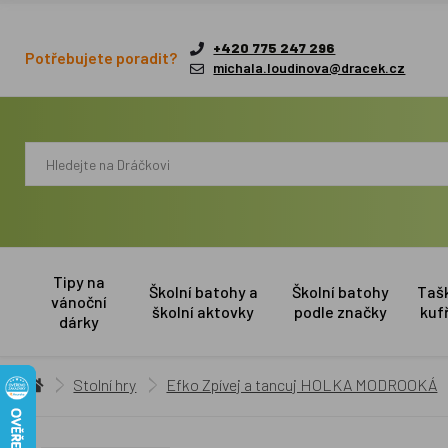
+420 775 247 296
Potřebujete poradit?
michala.loudinova@dracek.cz
Tipy na
Školní batohy a
Školní batohy
Taš
vánoční
školní aktovky
podle značky
kuf
dárky
Stolní hry
Efko Zpívej a tancuj HOLKA MODROOKÁ