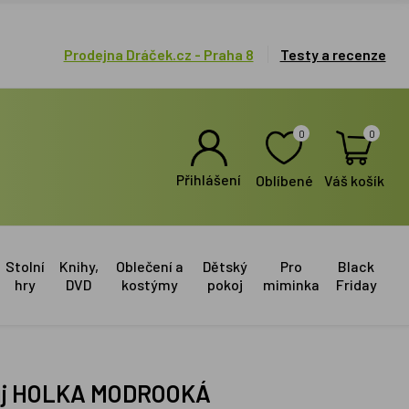
Prodejna Dráček.cz - Praha 8
Testy a recenze
0
0
Přihlášení
Oblíbené
Váš košík
Stolní
Knihy,
Oblečení a
Dětský
Pro
Black
hry
DVD
kostýmy
pokoj
miminka
Friday
ncuj HOLKA MODROOKÁ