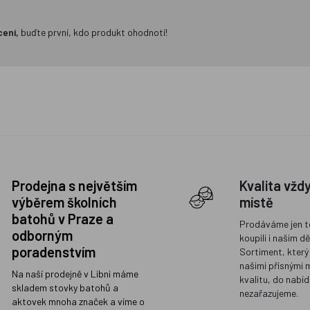
cení,
buďte první, kdo produkt ohodnotí!
Prodejna s největším
Kvalita vžd
výběrem školních
místě
batohů v Praze a
Prodáváme jen t
odborným
koupili i našim d
poradenstvím
Sortiment, který
našimi přísnými 
Na naší prodejně v Libni máme
kvalitu, do nabíd
skladem stovky batohů a
nezařazujeme.
aktovek mnoha značek a víme o