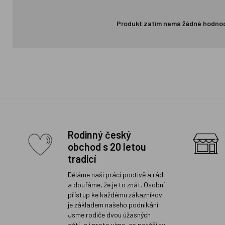
Produkt zatím nemá žádné hodno
Rodinný český
obchod s 20 letou
tradicí
Děláme naši práci poctivě a rádi
a doufáme, že je to znát. Osobní
přístup ke každému zákazníkovi
je základem našeho podnikání.
Jsme rodiče dvou úžasných
dětí, a i proto víme, co potěší ty