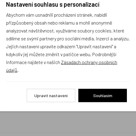
Nastavení souhlasu s personalizací
Rychlé vyřízení reklamace i na dálku
Abychom vám usnadnili procházení stránek, nabídli
Pokud to povaha vady umožňuje (zjevná
neopravitelnost výrobku), reklamaci vyřídíme i na
přizpůsobený obsah nebo reklamu a mohli anonymně
základě pouhého zaslání fotografií na náš email a
analyzovat návštěvnost, využíváme soubory cookies, které
vyměníme zboží kus za kus. Vždy se snažíme šetřit
sdílíme se svými partnery pro sociální média, inzerci a analýzu.
Váš čas a peníze. Můžeme si to dovolit, protože
naše kvalitní zboží zákazníci téměř nereklamují.
Jejich nastavení upravíte odkazem "Upravit nastavení" a
kdykoliv jej můžete změnit v patičce webu. Podrobnější
Milujeme české výrobky
informace najdete v našich
Zásadách ochrany osobních
a proto budou vždy v našem sortimentu zaujímat
údajů
.
přednostní místo
Rychlé doručení
Upravit nastavení
Souhlasím
Objednávky obsahující jen skladové položky
expedujeme i v den objednávky, ostatní dle dodací
lhůty uvedené na eshopu