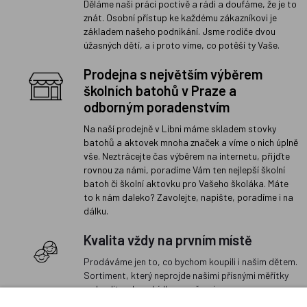
Děláme naši práci poctivě a rádi a doufáme, že je to
znát. Osobní přístup ke každému zákazníkovi je
základem našeho podnikání. Jsme rodiče dvou
úžasných dětí, a i proto víme, co potěší ty Vaše.
Prodejna s největším výběrem
školních batohů v Praze a
odborným poradenstvím
Na naší prodejně v Libni máme skladem stovky
batohů a aktovek mnoha značek a víme o nich úplně
vše. Neztrácejte čas výběrem na internetu, přijďte
rovnou za námi, poradíme Vám ten nejlepší školní
batoh či školní aktovku pro Vašeho školáka. Máte
to k nám daleko? Zavolejte, napište, poradíme i na
dálku.
Kvalita vždy na prvním místě
Prodáváme jen to, co bychom koupili i našim dětem.
Sortiment, který neprojde našimi přísnými měřítky
na kvalitu, do nabídky nezařazujeme.