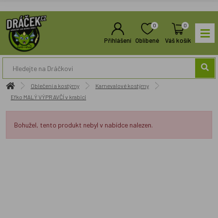
0
0
Přihlášení
Oblíbené
Váš košík
Oblečení a kostýmy
Karnevalové kostýmy
Efko MALÝ VÝPRAVČÍ v krabici
Bohužel, tento produkt nebyl v nabídce nalezen.