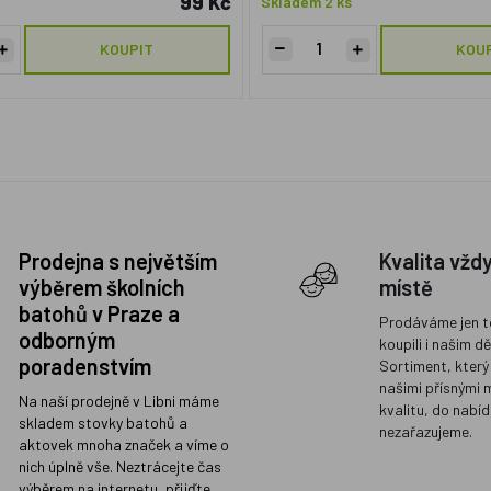
99 Kč
Skladem 2 ks
KOUPIT
KOU
Prodejna s největším
Kvalita vžd
výběrem školních
místě
batohů v Praze a
Prodáváme jen t
odborným
koupili i našim d
poradenstvím
Sortiment, který
našimi přísnými 
Na naší prodejně v Libni máme
kvalitu, do nabíd
skladem stovky batohů a
nezařazujeme.
aktovek mnoha značek a víme o
nich úplně vše. Neztrácejte čas
výběrem na internetu, přijďte