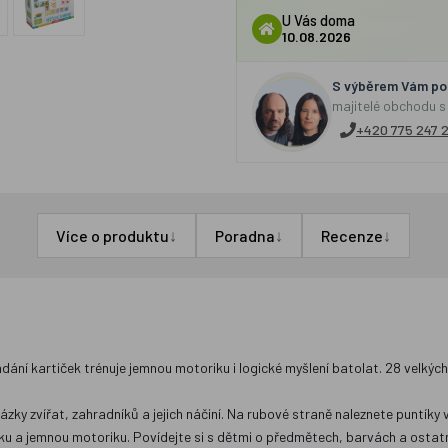
U Vás doma
10.08.2026
S výběrem Vám por
majitelé obchodu s
+420 775 247 
↓
↓
↓
Více o produktu
Poradna
Recenze
ní kartiček trénuje jemnou motoriku i logické myšlení batolat. 28 velkých 
brázky zvířat, zahradníků a jejich náčiní. Na rubové straně naleznete puntík
atiku a jemnou motoriku. Povídejte si s dětmi o předmětech, barvách a ostat