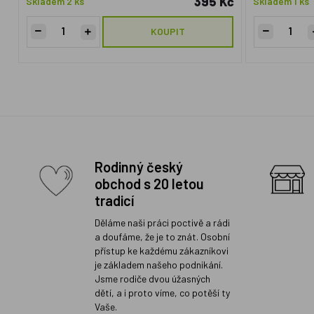
395 Kč
Skladem 2 ks
Skladem 1 ks
KOUPIT
Rodinný český
obchod s 20 letou
tradicí
Děláme naši práci poctivě a rádi
a doufáme, že je to znát. Osobní
přístup ke každému zákazníkovi
je základem našeho podnikání.
Jsme rodiče dvou úžasných
dětí, a i proto víme, co potěší ty
Vaše.