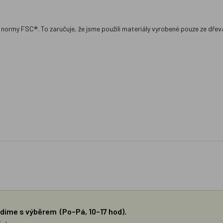
né normy FSC®. To zaručuje, že jsme použili materiály vyrobené pouze ze dře
díme s výběrem (Po–Pá, 10–17 hod).