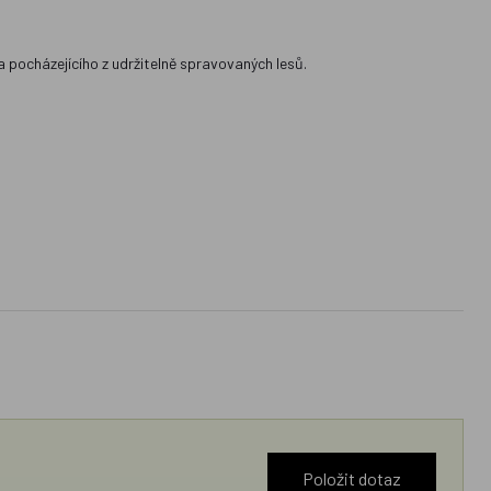
va pocházejícího z udržitelně spravovaných lesů.
Položit dotaz