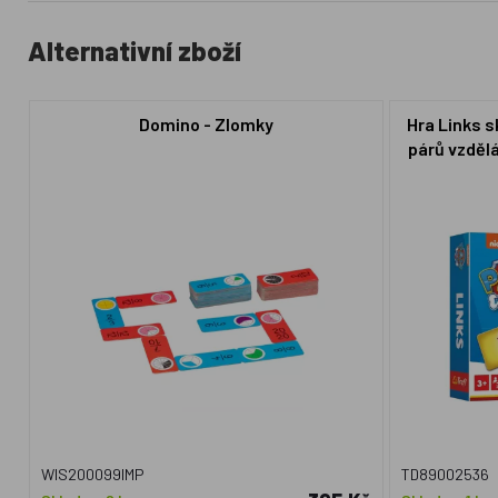
Alternativní zboží
Domino - Zlomky
Hra Links s
párů vzdělá
WIS200099IMP
TD89002536