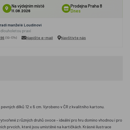
Na výdejním místě
Prodejna Praha 8
11.08.2026
Dnes
adí manželé Loudínovi
 dlouholetou praxí
296
Napište e-mail
Navštivte nás
(10-17h)
pevných dílků 12 x 6 cm. Vyrobeno v ČR z kvalitního kartonu.
y vytvořené z různých druhů ovoce – ideální pro hru domino vhodnou i pro
ních prvcích, které jsou umístěné na kartičkách. Krásné ilustrace