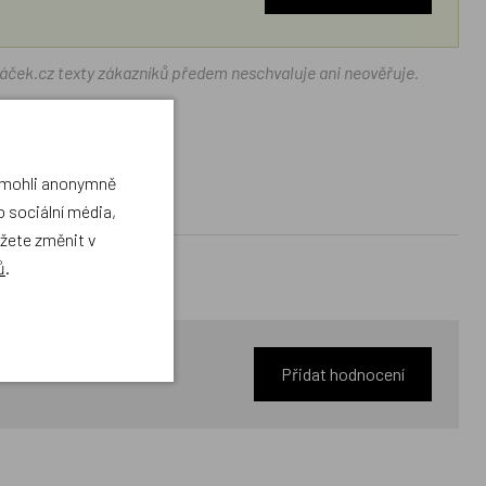
ráček.cz texty zákazníků předem neschvaluje ani neověřuje.
a mohli anonymně
 sociální média,
ůžete změnit v
ů
.
Přidat hodnocení