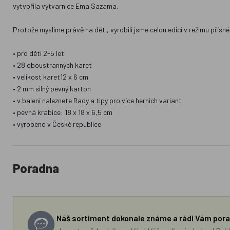
vytvořila výtvarnice Ema Sazama.
Protože myslíme právě na děti, vyrobili jsme celou edici v režimu přís
• pro děti 2-5 let
• 28 oboustranných karet
• velikost karet12 x 6 cm
• 2 mm silný pevný karton
• v balení naleznete Rady a tipy pro více herních variant
• pevná krabice: 18 x 18 x 6,5 cm
• vyrobeno v České republice
Poradna
Náš sortiment dokonale známe a rádi Vám pora