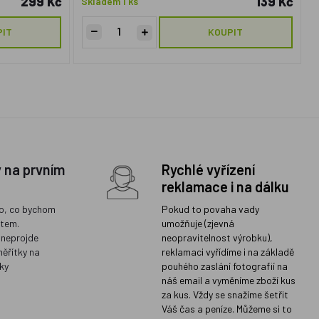
299 Kč
139 Kč
Skladem 1 ks
PIT
KOUPIT
y na prvním
Rychlé vyřízení
reklamace i na dálku
o, co bychom
Pokud to povaha vady
ětem.
umožňuje (zjevná
 neprojde
neopravitelnost výrobku),
měřítky na
reklamaci vyřídíme i na základě
ky
pouhého zaslání fotografií na
náš email a vyměníme zboží kus
za kus. Vždy se snažíme šetřit
Váš čas a peníze. Můžeme si to