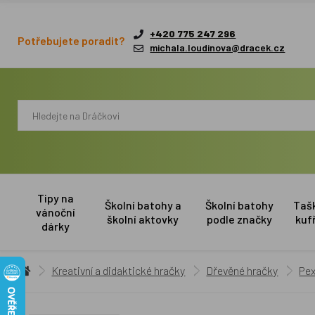
+420 775 247 296
Potřebujete poradit?
michala.loudinova@dracek.cz
Tipy na
Školní batohy a
Školní batohy
Taš
vánoční
školní aktovky
podle značky
kuf
dárky
Kreativní a didaktické hračky
Dřevěné hračky
Pex