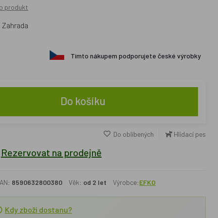
o produkt
o Zahrada
Tímto nákupem podporujete české výrobky
Do košíku
Do oblíbených
Hlídací pes
Rezervovat na prodejně
AN:
8590632800380
Věk:
od 2 let
Výrobce:
EFKO
Kdy zboží dostanu?