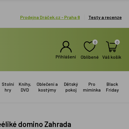
Prodejna Dráček.cz - Praha 8
Testy a recenze
0
0
Přihlášení
Oblíbené
Váš košík
Stolní
Knihy,
Oblečení a
Dětský
Pro
Black
hry
DVD
kostýmy
pokoj
miminka
Friday
éééliké domino Zahrada