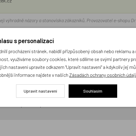
ček.cz
žejí výhradně názory a stanoviska zákazníků. Provozovatel e-shopu D
lasu s personalizací
Zatím zde nejsou žádné dotazy. Buďte první, kdo se zeptá!
ili procházení stránek, nabídli přizpůsobený obsah nebo reklamu 
ost, využíváme soubory cookies, které sdílíme se svými partnery pro
ejich nastavení upravíte odkazem "Upravit nastavení" a kdykoliv jej m
obnější informace najdete v našich
Zásadách ochrany osobních údaj
Upravit nastavení
Souhlasím
cení,
buďte první, kdo produkt ohodnotí!