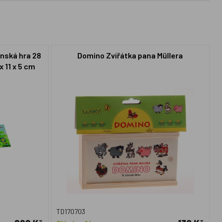
nská hra 28
Domino Zvířátka pana Müllera
x 11 x 5 cm
TD170703