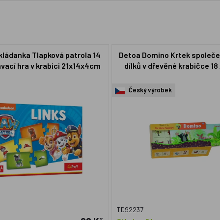
kládanka Tlapková patrola 14
Detoa Domino Krtek společe
vací hra v krabici 21x14x4cm
dílků v dřevěné krabičce 18 
Český výrobek
TD92237