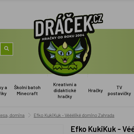
Kreativní a
ky a
Školní batoh
TV
didaktické
Hračky
říky
Minecraft
postavičky
hračky
esa, domina
Efko KukiKuk - Véééliké domino Zahrada
Efko KukiKuk - V