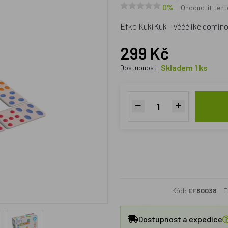
0%
Ohodnotit tent
Efko KukiKuk - Véééliké domin
299 Kč
Skladem 1 ks
Dostupnost:
Kód:
EF80038
E
Dostupnost a expedice