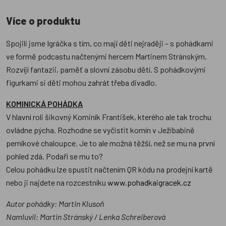
Více o produktu
Spojili jsme Igráčka s tím, co mají děti nejraději – s pohádkami
ve formě podcastu načtenými hercem Martinem Stránským.
Rozvíjí fantazii, paměť a slovní zásobu dětí. S pohádkovými
figurkami si děti mohou zahrát třeba divadlo.
KOMINICKÁ POHÁDKA
V hlavní roli šikovný Kominík František, kterého ale tak trochu
ovládne pýcha. Rozhodne se vyčistit komín v Ježibabině
perníkové chaloupce. Je to ale možná těžší, než se mu na první
pohled zdá. Podaří se mu to?
Celou pohádku lze spustit načtením QR kódu na prodejní kartě
nebo ji najdete na rozcestníku
www.pohadkaigracek.cz
Autor pohádky: Martin Klusoň
Namluvil: Martin Stránský / Lenka Schreiberová