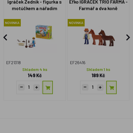
Igráček Zedník - figurka s
Efko IGRÁČEK TRIO FARMA -
motúčkem a nářadím
Farmář a dva koně
NOVINKA
NOVINKA
EF21318
EF26416
Skladem 4 ks
Skladem 1 ks
149 Kč
189 Kč