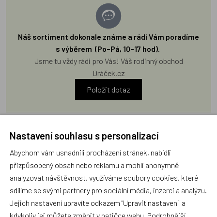
Náš sortiment dokonale známe a rádi Vám poradíme
s výběrem (Po–Pá, 10–17 hod).
Jsme tu vždy rádi pro Vás! Váš rodinný obchod
Dráček.cz
Položit dotaz
Recenze v detailu produktu a texty od zákazníků v poradně
Nastavení souhlasu s personalizací
odrážejí výhradně názory a stanoviska zákazníků. Provozovatel
e-shopu Dráček.cz texty zákazníků předem neschvaluje ani
Abychom vám usnadnili procházení stránek, nabídli
neověřuje.
přizpůsobený obsah nebo reklamu a mohli anonymně
analyzovat návštěvnost, využíváme soubory cookies, které
sdílíme se svými partnery pro sociální média, inzerci a analýzu.
Zatím zde nejsou žádné dotazy. Buďte první, kdo se zeptá!
Jejich nastavení upravíte odkazem "Upravit nastavení" a
kdykoliv jej můžete změnit v patičce webu. Podrobnější