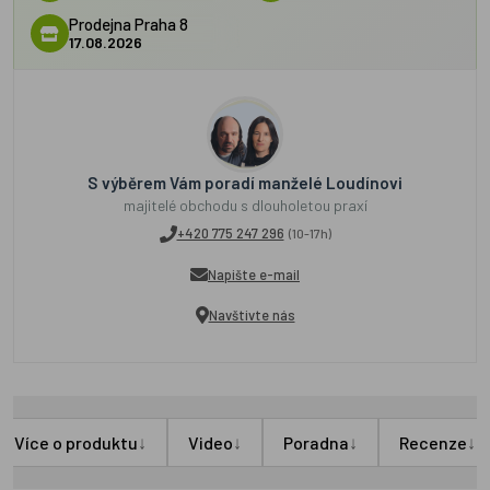
Prodejna Praha 8
17.08.2026
S výběrem Vám poradí manželé Loudínovi
majitelé obchodu s dlouholetou praxí
+420 775 247 296
(10-17h)
Napište e-mail
Navštivte nás
↓
↓
↓
↓
Více o produktu
Video
Poradna
Recenze