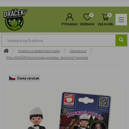
0
0
Přihlášení
Oblíbené
Váš košík
Kreativní a didaktické hračky
Stavebnice
Efko IGRÁČEK Kominická pohádka - Kominík František
Český výrobek