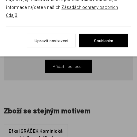
informace najdete v našich
Zásadách ochrany osobních
údajů
.
Recenze
Upravit nastavení
Souhlasím
Produkt zatím nemá žádné hodnocení,
buďte první, kdo
produkt ohodnotí!
Přidat hodnocení
Zboží se stejným motivem
Efko IGRÁČEK Kominická