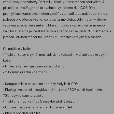
zaručí spoustu zábavy. Děti milují hračky, které mohou přetvářet. A
přesně to umožňuje náš stavebnicový systém MultiGO®. Díky
promyšlené konstrukci mohou vyměňovat radlici za nakládací vidle s
paletou pro převoz všeho, co je na farmě třeba. Odnímatelný vlek je
vybaven speciálním zámkem, který umožňuje výměnu cisterny nebo
valníku. Cisterna je rozebíratelná a snadno se tak čistí. MultiGO® rozvíjí
jemnou i hrubou motoriku, kreativitu, technické myšlení a fantazii.
Co najdete v balení:
• Traktor Zetor s výměnnou radlicí, nakládacími vidlemi a paletovým
košem
• Přívěs s výměnným valníkem a cisternou
• 2 figurky Igráčků – farmářů
• Kompatibilní s ostatními doplňky řady MultiGO®
• Ekologické balení – recyklovaný karton s FSC® certifikací, okénko
70% recyklovaného plastu
• Traktor a figurky – 100% recyklovatelný plast
• Odolná hračka – nadstandardní záruka 5 let
• Ideální pro děti od 3 let