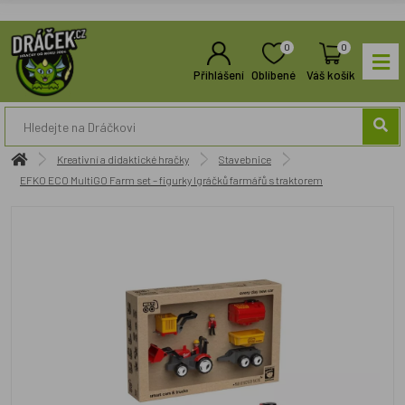
0
0
Přihlášení
Oblíbené
Váš košík
Kreativní a didaktické hračky
Stavebnice
EFKO ECO MultiGO Farm set – figurky Igráčků farmářů s traktorem