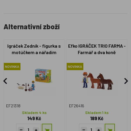
Alternativní zboží
Igráček Zedník - figurka s
Efko IGRÁČEK TRIO FARMA -
motúčkem a nářadím
Farmář a dva koně
NOVINKA
NOVINKA
EF21318
EF26416
Skladem 4 ks
Skladem 1 ks
149 Kč
189 Kč