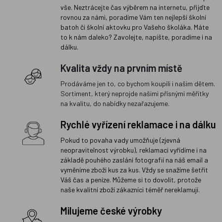
vše. Neztrácejte čas výběrem na internetu, přijďte
rovnou za námi, poradíme Vám ten nejlepší školní
batoh či školní aktovku pro Vašeho školáka. Máte
to k nám daleko? Zavolejte, napište, poradíme i na
dálku.
Kvalita vždy na prvním místě
Prodáváme jen to, co bychom koupili i našim dětem.
Sortiment, který neprojde našimi přísnými měřítky
na kvalitu, do nabídky nezařazujeme.
Rychlé vyřízení reklamace i na dálku
Pokud to povaha vady umožňuje (zjevná
neopravitelnost výrobku), reklamaci vyřídíme i na
základě pouhého zaslání fotografií na náš email a
vyměníme zboží kus za kus. Vždy se snažíme šetřit
Váš čas a peníze. Můžeme si to dovolit, protože
naše kvalitní zboží zákazníci téměř nereklamují.
Milujeme české výrobky