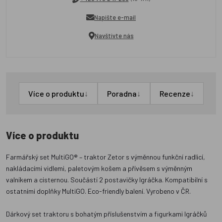
Napište e-mail
Navštivte nás
↓
↓
↓
Více o produktu
Poradna
Recenze
Více o produktu
Farmářský set MultiGO® – traktor Zetor s výměnnou funkční radlicí,
nakládacími vidlemi, paletovým košem a přívěsem s výměnným
valníkem a cisternou. Součástí 2 postavičky Igráčka. Kompatibilní s
ostatními doplňky MultiGO. Eco-friendly balení. Vyrobeno v ČR.
Dárkový set traktoru s bohatým příslušenstvím a figurkami Igráčků