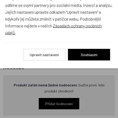
odrážejí výhradně názory a stanoviska zákazníků. Provozovatel
sdílíme se svými partnery pro sociální média, inzerci a analýzu.
e-shopu Dráček.cz texty zákazníků předem neschvaluje ani
Jejich nastavení upravíte odkazem "Upravit nastavení" a
neověřuje.
kdykoliv jej můžete změnit v patičce webu. Podrobnější
informace najdete v našich
Zásadách ochrany osobních
údajů
.
Zatím zde nejsou žádné dotazy. Buďte první, kdo se zeptá!
Upravit nastavení
Souhlasím
Recenze
Produkt zatím nemá žádné hodnocení,
buďte první, kdo
produkt ohodnotí!
Přidat hodnocení