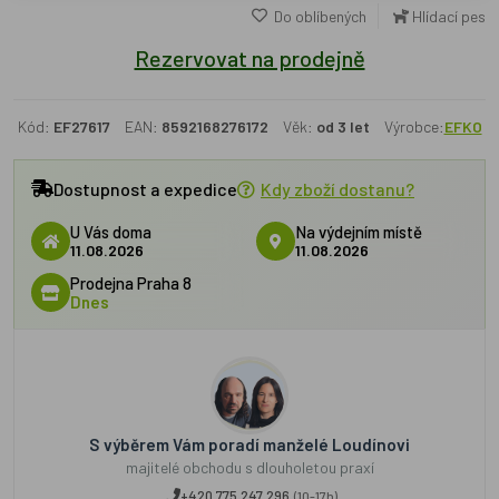
Do oblíbených
Hlídací pes
Rezervovat na prodejně
Kód:
EF27617
EAN:
8592168276172
Věk:
od 3 let
Výrobce:
EFKO
Dostupnost a expedice
Kdy zboží dostanu?
U Vás doma
Na výdejním místě
11.08.2026
11.08.2026
Prodejna Praha 8
Dnes
S výběrem Vám poradí manželé Loudínovi
majitelé obchodu s dlouholetou praxí
+420 775 247 296
(10-17h)