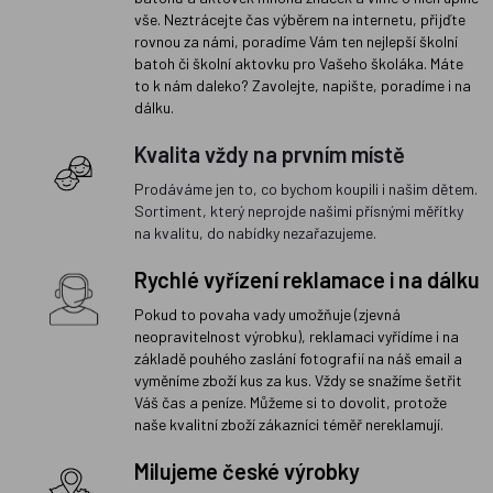
vše. Neztrácejte čas výběrem na internetu, přijďte
rovnou za námi, poradíme Vám ten nejlepší školní
batoh či školní aktovku pro Vašeho školáka. Máte
to k nám daleko? Zavolejte, napište, poradíme i na
dálku.
Kvalita vždy na prvním místě
Prodáváme jen to, co bychom koupili i našim dětem.
Sortiment, který neprojde našimi přísnými měřítky
na kvalitu, do nabídky nezařazujeme.
Rychlé vyřízení reklamace i na dálku
Pokud to povaha vady umožňuje (zjevná
neopravitelnost výrobku), reklamaci vyřídíme i na
základě pouhého zaslání fotografií na náš email a
vyměníme zboží kus za kus. Vždy se snažíme šetřit
Váš čas a peníze. Můžeme si to dovolit, protože
naše kvalitní zboží zákazníci téměř nereklamují.
Milujeme české výrobky