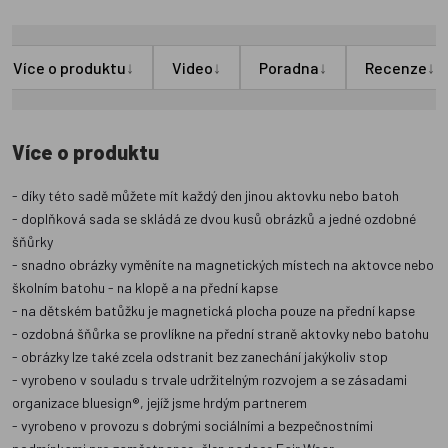
↓
↓
↓
↓
Více o produktu
Video
Poradna
Recenze
Více o produktu
- díky této sadě můžete mít každý den jinou aktovku nebo batoh
- doplňková sada se skládá ze dvou kusů obrázků a jedné ozdobné
šňůrky
- snadno obrázky vyměníte na magnetických místech na aktovce nebo
školním batohu - na klopě a na přední kapse
- na dětském batůžku je magnetická plocha pouze na přední kapse
- ozdobná šňůrka se provlíkne na přední straně aktovky nebo batohu
- obrázky lze také zcela odstranit bez zanechání jakýkoliv stop
- vyrobeno v souladu s trvale udržitelným rozvojem a se zásadami
organizace bluesign®, jejíž jsme hrdým partnerem
- vyrobeno v provozu s dobrými sociálními a bezpečnostními