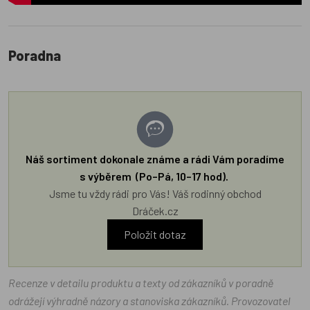
Poradna
Náš sortiment dokonale známe a rádi Vám poradíme
s výběrem (Po–Pá, 10–17 hod).
Jsme tu vždy rádi pro Vás! Váš rodinný obchod
Dráček.cz
Položit dotaz
Recenze v detailu produktu a texty od zákazníků v poradně
odrážejí výhradně názory a stanoviska zákazníků. Provozovatel