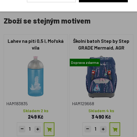
Zboží se stejným motivem
Lahev na pití 0,5 l, Mořská
Školní batoh Step by Step
víla
GRADE Mermaid, AGR
certifikát
Doprava zdarma
HAM183835
HAM129668
Skladem 2 ks
Skladem 4 ks
249 Kč
3 490 Kč