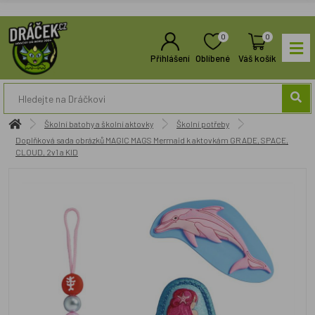
0
0
Přihlášení
Oblíbené
Váš košík
Školní batohy a školní aktovky
Školní potřeby
Doplňková sada obrázků MAGIC MAGS Mermaid k aktovkám GRADE, SPACE,
CLOUD, 2v1 a KID