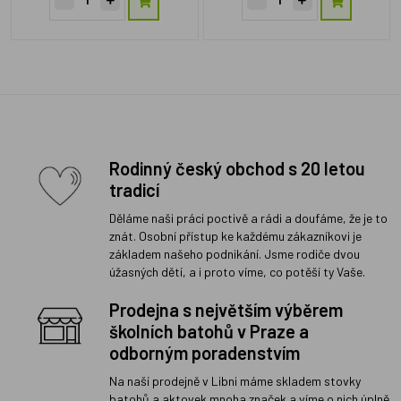
Rodinný český obchod s 20 letou
tradicí
Děláme naši práci poctivě a rádi a doufáme, že je to
znát. Osobní přístup ke každému zákazníkovi je
základem našeho podnikání. Jsme rodiče dvou
úžasných dětí, a i proto víme, co potěší ty Vaše.
Prodejna s největším výběrem
školních batohů v Praze a
odborným poradenstvím
Na naší prodejně v Libni máme skladem stovky
batohů a aktovek mnoha značek a víme o nich úplně