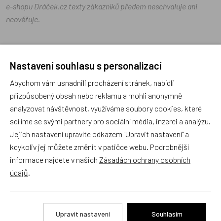
e-shopu Dráček.cz texty zákazníků předem neschvaluje ani
neověřuje.
Zatím zde nejsou žádné dotazy. Buďte první, kdo se zeptá!
Nastavení souhlasu s personalizací
Abychom vám usnadnili procházení stránek, nabídli
přizpůsobený obsah nebo reklamu a mohli anonymně
analyzovat návštěvnost, využíváme soubory cookies, které
Recenze
sdílíme se svými partnery pro sociální média, inzerci a analýzu.
Jejich nastavení upravíte odkazem "Upravit nastavení" a
kdykoliv jej můžete změnit v patičce webu. Podrobnější
Produkt zatím nemá žádné hodnocení,
buďte první, kdo
informace najdete v našich
Zásadách ochrany osobních
produkt ohodnotí!
údajů
.
Přidat hodnocení
Upravit nastavení
Souhlasím