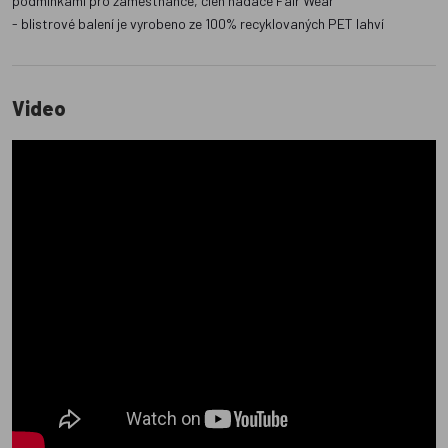
podmínkami pro zaměstnance, člen nadace Fair Wear
- blistrové balení je vyrobeno ze 100% recyklovaných PET lahví
Video