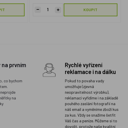
PIT
KOUPIT
y na prvním
Rychlé vyřízení
reklamace i na dálku
o, co bychom
Pokud to povaha vady
ětem.
umožňuje (zjevná
 neprojde
neopravitelnost výrobku),
měřítky na
reklamaci vyřídíme i na základě
ky
pouhého zaslání fotografií na
náš email a vyměníme zboží kus
za kus. Vždy se snažíme šetřit
Váš čas a peníze. Můžeme si to
dovolit, protože naše kvalitní