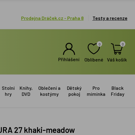
Prodejna Dráček.cz - Praha 8
Testy a recenze
0
0
Přihlášení
Oblíbené
Váš košík
Stolní
Knihy,
Oblečení a
Dětský
Pro
Black
hry
DVD
kostýmy
pokoj
miminka
Friday
TURA 27 khaki-meadow