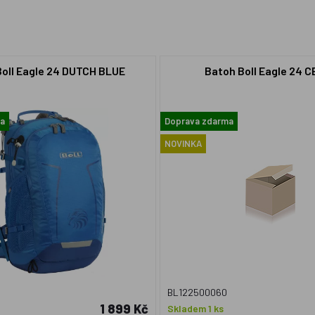
oll Eagle 24 DUTCH BLUE
Batoh Boll Eagle 24 
ma
Doprava zdarma
NOVINKA
BL122500060
1 899 Kč
Skladem 1 ks