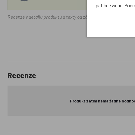
patičce webu. Podr
Recenze v detailu produktu a texty od zákazníků v poradně odrá
Recenze
Produkt zatím nemá žádné hodno