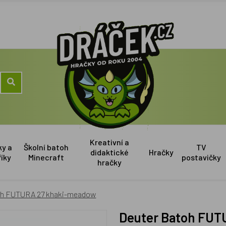
Kreativní a
ky a
Školní batoh
TV
didaktické
Hračky
říky
Minecraft
postavičky
hračky
oh FUTURA 27 khaki-meadow
Deuter Batoh FU