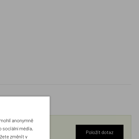
a mohli anonymně
 sociální média,
Položit dotaz
ůžete změnit v