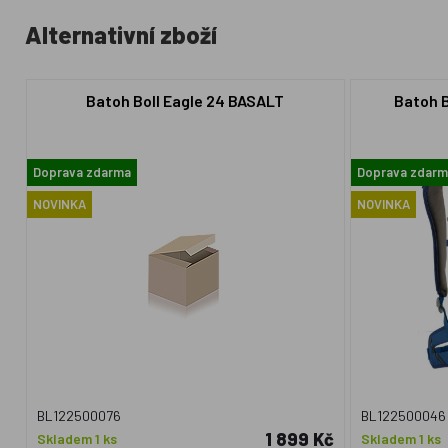
Alternativní zboží
Batoh Boll Eagle 24 BASALT
Batoh B
Doprava zdarma
Doprava zdar
NOVINKA
NOVINKA
BL122500076
BL122500046
1 899 Kč
Skladem 1 ks
Skladem 1 ks