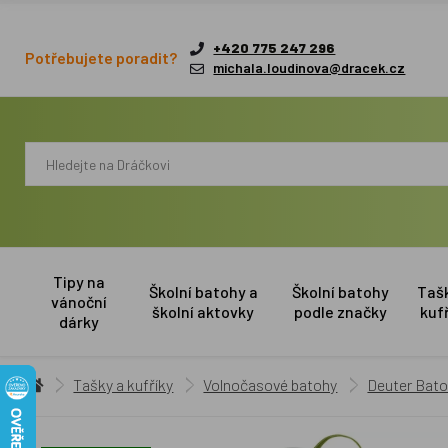
+420 775 247 296
Potřebujete poradit?
michala.loudinova@dracek.cz
Tipy na
Školní batohy a
Školní batohy
Taš
vánoční
školní aktovky
podle značky
kuf
dárky
Tašky a kufříky
Volnočasové batohy
Deuter Bat