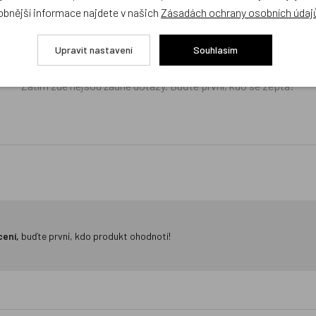
obnější informace najdete v našich
Zásadách ochrany osobních údaj
žejí výhradně názory a stanoviska zákazníků. Provozovatel e-shopu D
Upravit nastavení
Souhlasím
Zatím zde nejsou žádné dotazy. Buďte první, kdo se zeptá!
cení,
buďte první, kdo produkt ohodnotí!