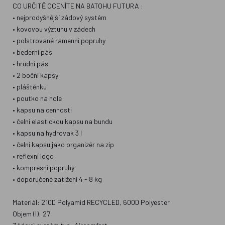
CO URČITĚ OCENÍTE NA BATOHU FUTURA :
• nejprodyšnější zádový systém
• kovovou výztuhu v zádech
• polstrované ramenní popruhy
• bederní pás
• hrudní pás
• 2 boční kapsy
• pláštěnku
• poutko na hole
• kapsu na cennosti
• čelní elastickou kapsu na bundu
• kapsu na hydrovak 3 l
• čelní kapsu jako organizér na zip
• reflexní logo
• kompresní popruhy
• doporučené zatížení 4 - 8 kg
Materiál: 210D Polyamid RECYCLED, 600D Polyester
Objem (l): 27