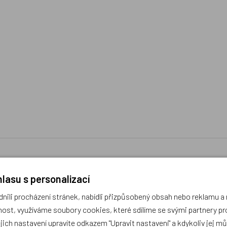
lasu s personalizací
ili procházení stránek, nabídli přizpůsobený obsah nebo reklamu 
ost, využíváme soubory cookies, které sdílíme se svými partnery pro
díme s výběrem (Po–Pá, 10–17 hod).
ček.cz
ejich nastavení upravíte odkazem "Upravit nastavení" a kdykoliv jej m