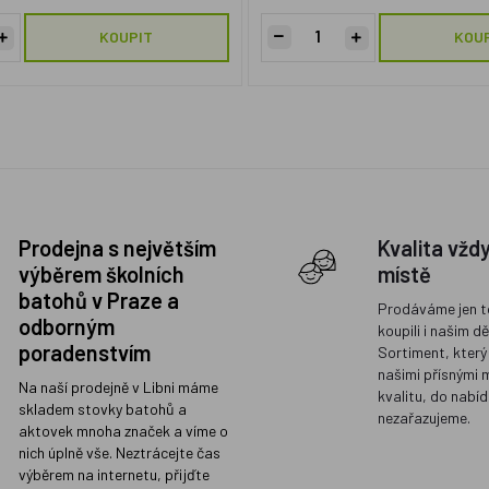
KOUPIT
KOU
Prodejna s největším
Kvalita vžd
výběrem školních
místě
batohů v Praze a
Prodáváme jen t
odborným
koupili i našim d
poradenstvím
Sortiment, který
našimi přísnými 
Na naší prodejně v Libni máme
kvalitu, do nabíd
skladem stovky batohů a
nezařazujeme.
aktovek mnoha značek a víme o
nich úplně vše. Neztrácejte čas
výběrem na internetu, přijďte