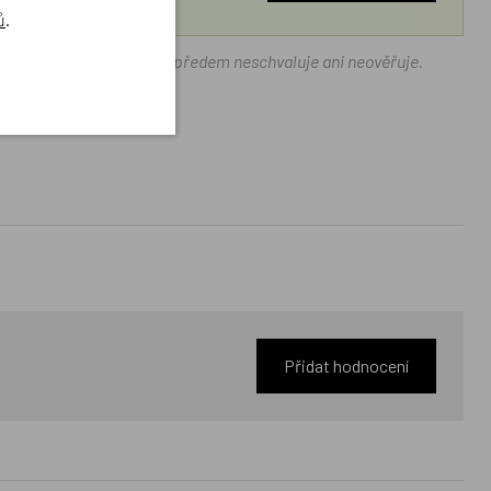
ů
.
ráček.cz texty zákazníků předem neschvaluje ani neověřuje.
Přidat hodnocení