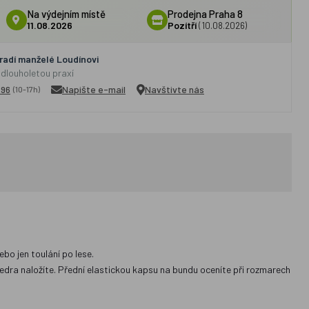
Na výdejním místě
Prodejna Praha 8
11.08.2026
Pozítří
(10.08.2026)
adí manželé Loudínovi
 dlouholetou praxí
296
Napište e-mail
Navštivte nás
(10-17h)
bo jen toulání po lese.
bedra naložíte. Přední elastickou kapsu na bundu oceníte při rozmarech