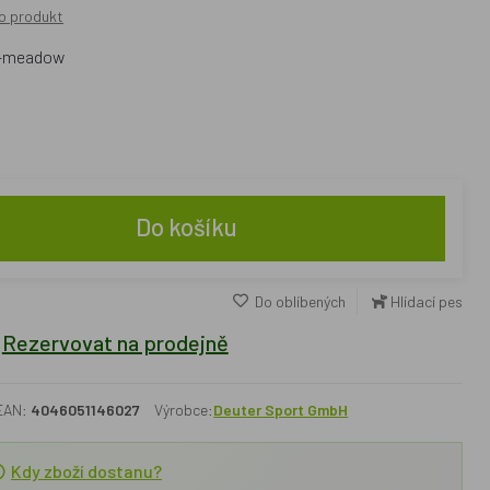
o produkt
i-meadow
Do košíku
Do oblíbených
Hlídací pes
Rezervovat na prodejně
EAN:
4046051146027
Výrobce:
Deuter Sport GmbH
Kdy zboží dostanu?