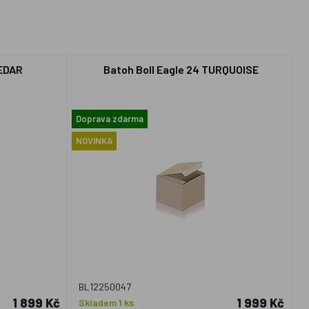
CEDAR
Batoh Boll Eagle 24 TURQUOISE
Doprava zdarma
NOVINKA
BL12250047
1 899 Kč
1 999 Kč
Skladem 1 ks