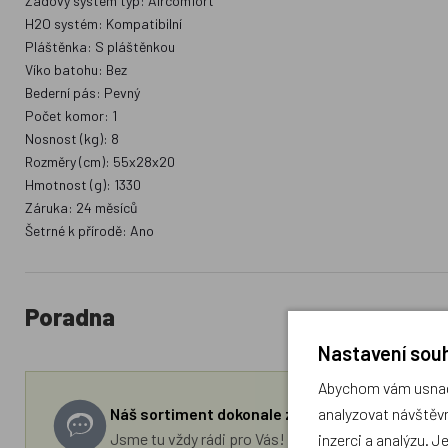
Zádový systém typ: Aircomfort
H2O systém: Kompatibilní
Pláštěnka: S pláštěnkou
Víko batohu: Bez
Bederní pás: Pevný
Počet komor: 1
Nosnost (kg): 8
Rozměry (cm): 55x28x20
Hmotnost (g): 1330
Záruka: 24 měsíců
Šetrné k přírodě: Ano
Poradna
Nastavení souh
Abychom vám usnadn
analyzovat návštěvn
Náš sortiment dokonale známe a rádi Vám pora
Jsme tu vždy rádi pro Vás! Váš rodinný obchod Drá
inzerci a analýzu. J