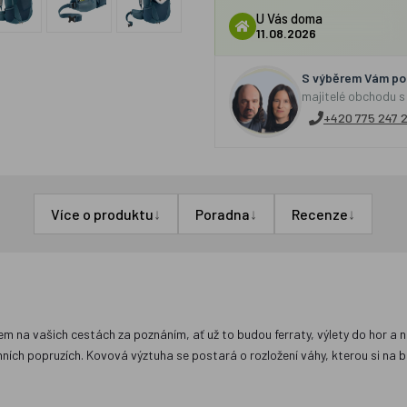
U Vás doma
11.08.2026
S výběrem Vám por
majitelé obchodu s
+420 775 247 
↓
↓
↓
Více o produktu
Poradna
Recenze
 na vašich cestách za poznáním, ať už to budou ferraty, výlety do hor a ne
ních popruzích. Kovová výztuha se postará o rozložení váhy, kterou si na 