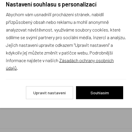
Nastavení souhlasu s personalizací
Rychlé vyřízení reklamace i na dálku
Abychom vám usnadnili procházení stránek, nabídli
Pokud to povaha vady umožňuje (zjevná
neopravitelnost výrobku), reklamaci vyřídíme i na
přizpůsobený obsah nebo reklamu a mohli anonymně
základě pouhého zaslání fotografií na náš email a
analyzovat návštěvnost, využíváme soubory cookies, které
vyměníme zboží kus za kus. Vždy se snažíme šetřit
sdílíme se svými partnery pro sociální média, inzerci a analýzu.
Váš čas a peníze. Můžeme si to dovolit, protože
naše kvalitní zboží zákazníci téměř nereklamují.
Jejich nastavení upravíte odkazem "Upravit nastavení" a
kdykoliv jej můžete změnit v patičce webu. Podrobnější
Milujeme české výrobky
informace najdete v našich
Zásadách ochrany osobních
a proto budou vždy v našem sortimentu zaujímat
údajů
.
přednostní místo
Rychlé doručení
Upravit nastavení
Souhlasím
Objednávky obsahující jen skladové položky
expedujeme i v den objednávky, ostatní dle dodací
lhůty uvedené na eshopu