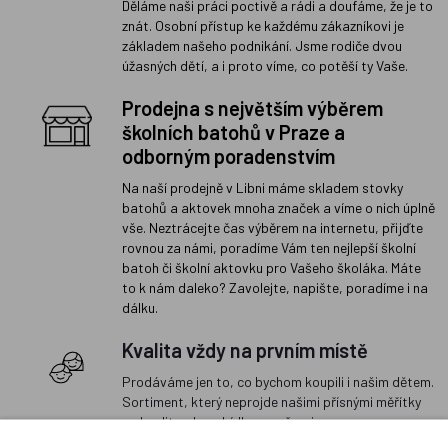
Děláme naši práci poctivě a rádi a doufáme, že je to
znát. Osobní přístup ke každému zákazníkovi je
základem našeho podnikání. Jsme rodiče dvou
úžasných dětí, a i proto víme, co potěší ty Vaše.
Prodejna s největším výběrem
školních batohů v Praze a
odborným poradenstvím
Na naší prodejně v Libni máme skladem stovky
batohů a aktovek mnoha značek a víme o nich úplně
vše. Neztrácejte čas výběrem na internetu, přijďte
rovnou za námi, poradíme Vám ten nejlepší školní
batoh či školní aktovku pro Vašeho školáka. Máte
to k nám daleko? Zavolejte, napište, poradíme i na
dálku.
Kvalita vždy na prvním místě
Prodáváme jen to, co bychom koupili i našim dětem.
Sortiment, který neprojde našimi přísnými měřítky
na kvalitu, do nabídky nezařazujeme.