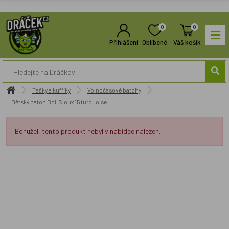
0
0
Přihlášení
Oblíbené
Váš košík
Tašky a kufříky
Volnočasové batohy
Dětský batoh Boll Sioux 15 turquoise
Bohužel, tento produkt nebyl v nabídce nalezen.