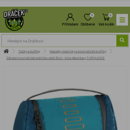
0
0
Přihlášení
Oblíbené
Váš košík
Tašky a kufříky
Kabelky, ledvinky a kosmetické kufříky
Dětská kosmetická taštička větší Boll - Kids Washbag TURQUIOSE