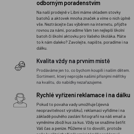
odborným poradenstvím
Na naší prodejně v Libni máme skladem stovky
batohů a aktovek mnoha značek a víme o nich úplně
vše. Neztrácejte čas výběrem na internetu, přijďte
rovnou za námi, poradíme Vám ten nejlepší školní
batoh či školní aktovku pro Vašeho školáka. Máte
to k nám daleko? Zavolejte, napište, poradíme i na
dálku.
Kvalita vždy na prvním místě
Prodáváme jen to, co bychom koupili i našim dětem.
Sortiment, který neprojde našimi přísnými měřítky
na kvalitu, do nabídky nezařazujeme.
Rychlé vyřízení reklamace i na dálku
Pokud to povaha vady umožňuje (zjevná
neopravitelnost výrobku), reklamaci vyřídíme i na
základě pouhého zaslání fotografií na náš email a
vyměníme zboží kus za kus. Vždy se snažíme šetřit
Váš čas a peníze. Můžeme si to dovolit, protože