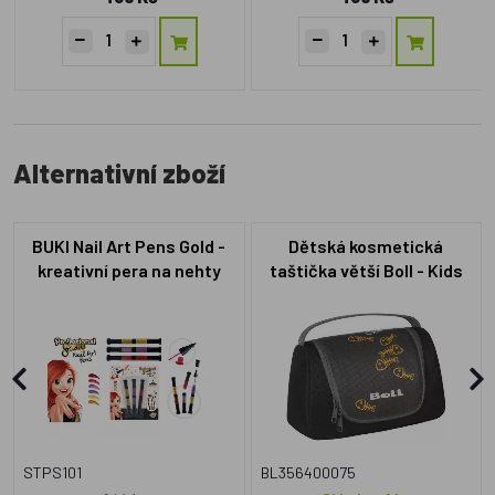
Alternativní zboží
BUKI Nail Art Pens Gold -
Dětská kosmetická
kreativní pera na nehty
taštička větší Boll - Kids
Washbag Granite
STPS101
BL356400075