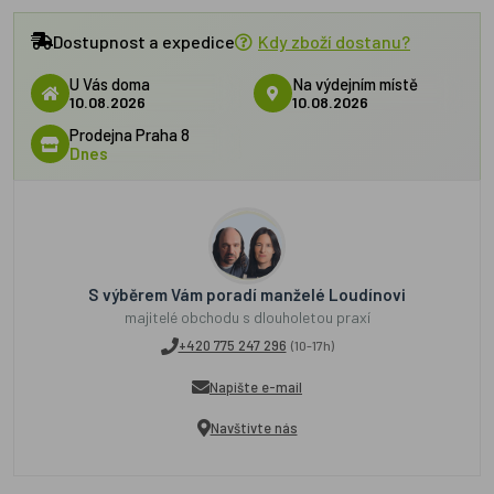
Dostupnost a expedice
Kdy zboží dostanu?
U Vás doma
Na výdejním místě
10.08.2026
10.08.2026
Prodejna Praha 8
Dnes
S výběrem Vám poradí manželé Loudínovi
majitelé obchodu s dlouholetou praxí
+420 775 247 296
(10-17h)
Napište e-mail
Navštivte nás