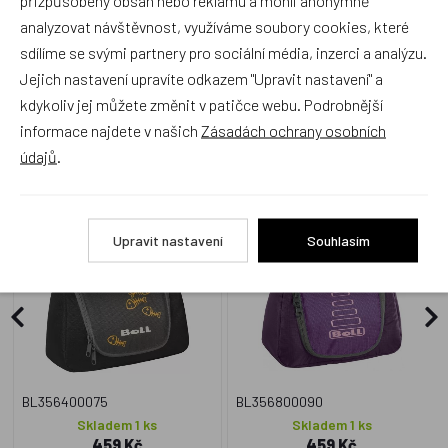
přizpůsobený obsah nebo reklamu a mohli anonymně
analyzovat návštěvnost, využíváme soubory cookies, které
sdílíme se svými partnery pro sociální média, inzerci a analýzu.
Jejich nastavení upravíte odkazem "Upravit nastavení" a
kdykoliv jej můžete změnit v patičce webu. Podrobnější
Zboží se stejným motivem
informace najdete v našich
Zásadách ochrany osobních
údajů
.
Dětská kosmetická
Dětská kosmetická
taštička větší Boll - Kids
taštička větší Boll - Kids
Washbag Granite
Washbag VIOLET
Upravit nastavení
Souhlasím
BL356400075
BL356800090
Skladem 1 ks
Skladem 1 ks
459 Kč
459 Kč