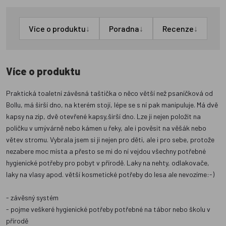
↓
↓
↓
Více o produktu
Poradna
Recenze
Více o produktu
Praktická toaletní závěsná taštička o něco větší než psaníčková od
Bollu, má širší dno, na kterém stojí, lépe se s ní pak manipuluje. Má dvě
kapsy na zip, dvě otevřené kapsy,širší dno. Lze ji nejen položit na
poličku v umývárně nebo kámen u řeky, ale i pověsit na věšák nebo
větev stromu. Vybrala jsem si ji nejen pro děti, ale i pro sebe, protože
nezabere moc místa a přesto se mi do ní vejdou všechny potřebné
hygienické potřeby pro pobyt v přírodě. Laky na nehty, odlakovače,
laky na vlasy apod. větší kosmetické potřeby do lesa ale nevozíme:-)
- závěsný systém
- pojme veškeré hygienické potřeby potřebné na tábor nebo školu v
přírodě