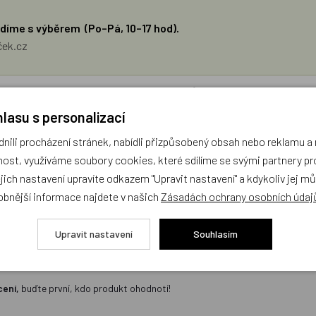
díme s výběrem (Po–Pá, 10–17 hod).
ček.cz
žejí výhradně názory a stanoviska zákazníků. Provozovatel e-shopu D
lasu s personalizací
Zatím zde nejsou žádné dotazy. Buďte první, kdo se zeptá!
ili procházení stránek, nabídli přizpůsobený obsah nebo reklamu 
ost, využíváme soubory cookies, které sdílíme se svými partnery pro
ejich nastavení upravíte odkazem "Upravit nastavení" a kdykoliv jej m
obnější informace najdete v našich
Zásadách ochrany osobních údaj
Upravit nastavení
Souhlasím
cení,
buďte první, kdo produkt ohodnotí!