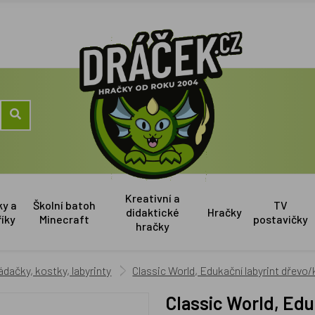
Kreativní a
ky a
Školní batoh
TV
didaktické
Hračky
říky
Minecraft
postavičky
hračky
ádačky, kostky, labyrinty
Classic World, Edukační labyrint dřevo
Classic World, Ed