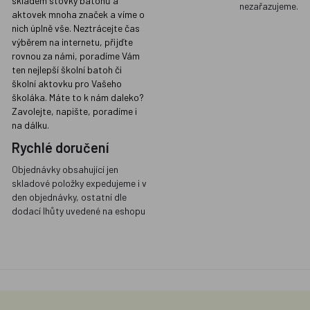
skladem stovky batohů a
nezařazujeme.
aktovek mnoha značek a víme o
nich úplně vše. Neztrácejte čas
výběrem na internetu, přijďte
rovnou za námi, poradíme Vám
ten nejlepší školní batoh či
školní aktovku pro Vašeho
školáka. Máte to k nám daleko?
Zavolejte, napište, poradíme i
na dálku.
Rychlé doručení
Objednávky obsahující jen
skladové položky expedujeme i v
den objednávky, ostatní dle
dodací lhůty uvedené na eshopu