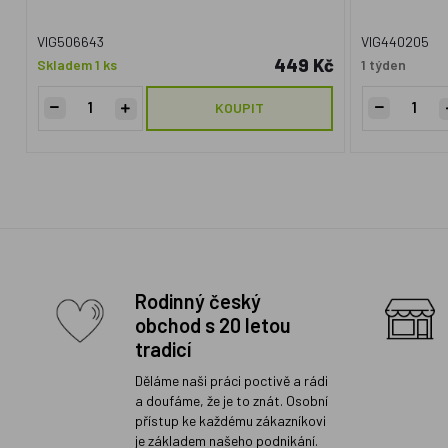
VIG506643
VIG440205
449 Kč
Skladem 1 ks
1 týden
KOUPIT
Rodinný český
obchod s 20 letou
tradicí
Děláme naši práci poctivě a rádi
a doufáme, že je to znát. Osobní
přístup ke každému zákazníkovi
je základem našeho podnikání.