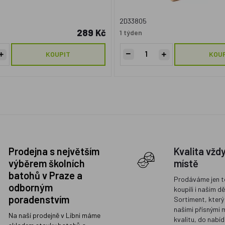
2D33805
289 Kč
1 týden
KOUPIT
KOU
Prodejna s největším
Kvalita vžd
výběrem školních
místě
batohů v Praze a
Prodáváme jen t
odborným
koupili i našim d
poradenstvím
Sortiment, který
našimi přísnými 
Na naší prodejně v Libni máme
kvalitu, do nabíd