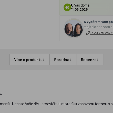
U Vás doma
11.08.2026
S výběrem Vám por
majitelé obchodu s
+420 775 247 
↓
↓
↓
Více o produktu
Poradna
Recenze
y.
ejmenší. Nechte Vaše děti procvičit si motoriku zábavnou formou s b