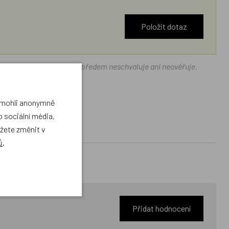
Položit dotaz
ráček.cz texty zákazníků předem neschvaluje ani neověřuje.
a mohli anonymně
 sociální média,
ůžete změnit v
ů
.
Přidat hodnocení