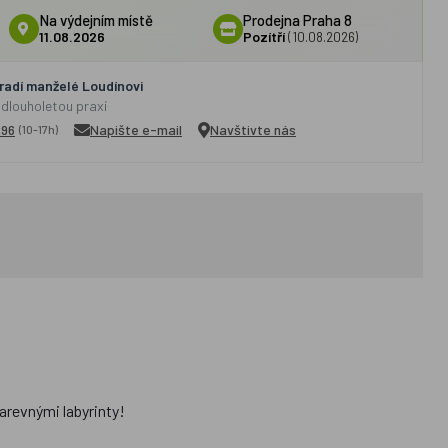
Na výdejním místě
Prodejna Praha 8
11.08.2026
Pozítří
(10.08.2026)
adí manželé Loudínovi
 dlouholetou praxí
296
Napište e-mail
Navštivte nás
(10-17h)
arevnými labyrinty!