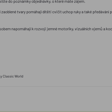
napište do poznámky objednávky, o které máte zájem.
 zaoblené tvary pomáhají dítěti cvičit uchop ruky a také předávání 
působem napomáhají k rozvoji jemné motoriky, vizuálních vjemů a ko
ky Classic World