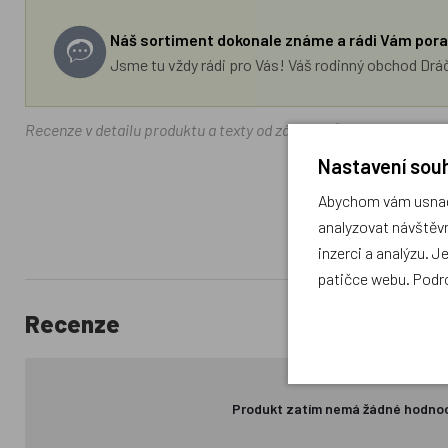
Náš sortiment dokonale známe a rádi Vám pora
Jsme tu vždy rádi pro Vás! Váš rodinný obchod Drá
Recenze v detailu produktu a texty od zákazníků v poradně odrá
Nastavení souh
Abychom vám usnadn
analyzovat návštěvn
inzerci a analýzu. J
patičce webu. Podr
Recenze
Produkt zatím nemá žádné hodno