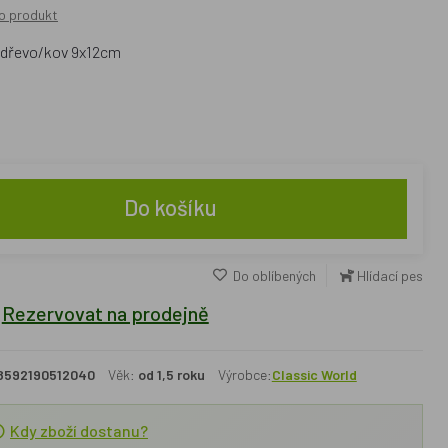
o produkt
t dřevo/kov 9x12cm
Do košíku
Do oblíbených
Hlídací pes
Rezervovat na prodejně
8592190512040
Věk:
od 1,5 roku
Výrobce:
Classic World
Kdy zboží dostanu?