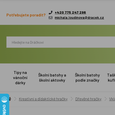
+420 775 247 296
Potřebujete poradit?
michala.loudinova@dracek.cz
Tipy na
Školní batohy a
Školní batohy
Taš
vánoční
školní aktovky
podle značky
kuf
dárky
Kreativní a didaktické hračky
Dřevěné hračky
Vkl