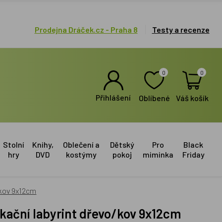
Prodejna Dráček.cz - Praha 8
Testy a recenze
0
0
Přihlášení
Oblíbené
Váš košík
Stolní
Knihy,
Oblečení a
Dětský
Pro
Black
hry
DVD
kostýmy
pokoj
miminka
Friday
/kov 9x12cm
ukační labyrint dřevo/kov 9x12cm