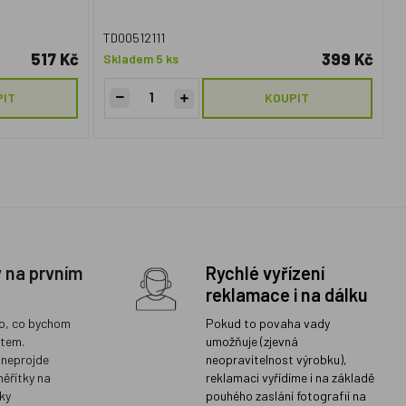
TD00512111
517 Kč
399 Kč
Skladem 5 ks
PIT
KOUPIT
y na prvním
Rychlé vyřízení
reklamace i na dálku
o, co bychom
Pokud to povaha vady
ětem.
umožňuje (zjevná
 neprojde
neopravitelnost výrobku),
měřítky na
reklamaci vyřídíme i na základě
ky
pouhého zaslání fotografií na