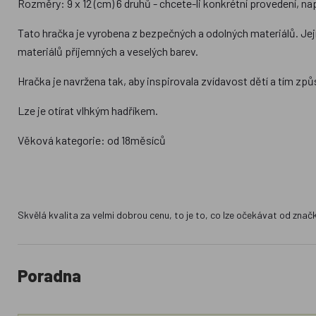
Rozměry: 9 x 12 (cm) 6 druhů - chcete-li konkrétní provedení, 
Tato hračka je vyrobena z bezpečných a odolných materiálů. Její
materiálů příjemných a veselých barev.
Hračka je navržena tak, aby inspirovala zvídavost dětí a tím z
Lze je otírat vlhkým hadříkem.
Věková kategorie: od 18měsíců
Skvělá kvalita za velmi dobrou cenu, to je to, co lze očekávat od znač
Poradna