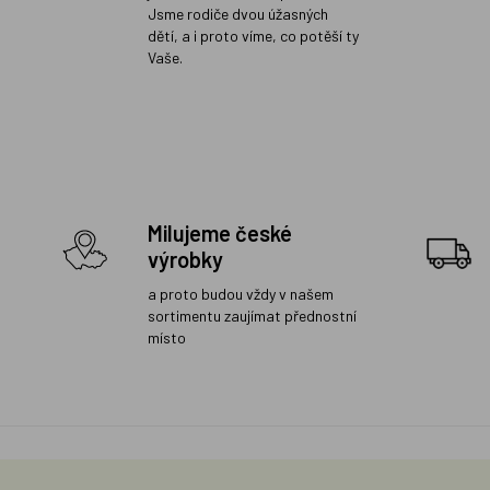
Jsme rodiče dvou úžasných
dětí, a i proto víme, co potěší ty
Vaše.
Milujeme české
výrobky
a proto budou vždy v našem
sortimentu zaujímat přednostní
místo