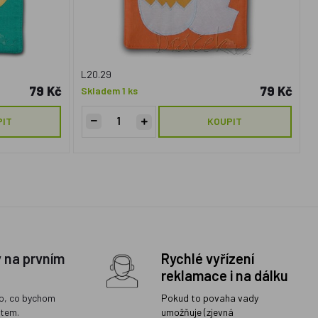
L20.29
79 Kč
79 Kč
Skladem 1 ks
PIT
KOUPIT
y na prvním
Rychlé vyřízení
reklamace i na dálku
o, co bychom
Pokud to povaha vady
ětem.
umožňuje (zjevná