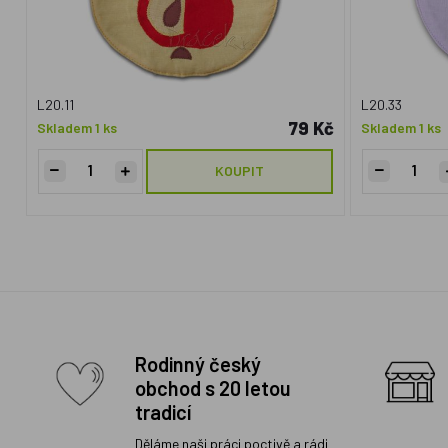
L20.11
L20.33
79 Kč
Skladem 1 ks
Skladem 1 ks
KOUPIT
Rodinný český
obchod s 20 letou
tradicí
Děláme naši práci poctivě a rádi