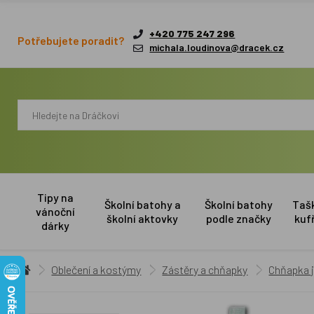
+420 775 247 296
Potřebujete poradit?
michala.loudinova@dracek.cz
Tipy na
Školní batohy a
Školní batohy
Taš
vánoční
školní aktovky
podle značky
kuf
dárky
Oblečení a kostýmy
Zástěry a chňapky
Chňapka j