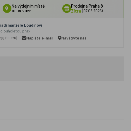
Na výdejním místě
Prodejna Praha 8
10.08.2026
Zítra
(07.08.2026)
adí manželé Loudínovi
 dlouholetou praxí
296
Napište e-mail
Navštivte nás
(10-17h)