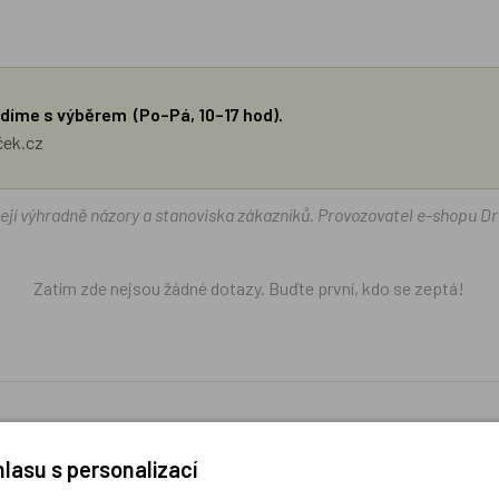
díme s výběrem (Po–Pá, 10–17 hod).
ček.cz
žejí výhradně názory a stanoviska zákazníků. Provozovatel e-shopu D
Zatím zde nejsou žádné dotazy. Buďte první, kdo se zeptá!
lasu s personalizací