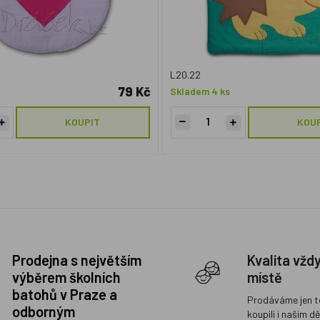
L20.22
79 Kč
Skladem 4 ks
KOUPIT
KOU
Prodejna s největším
Kvalita vžd
výběrem školních
místě
batohů v Praze a
Prodáváme jen t
odborným
koupili i našim d