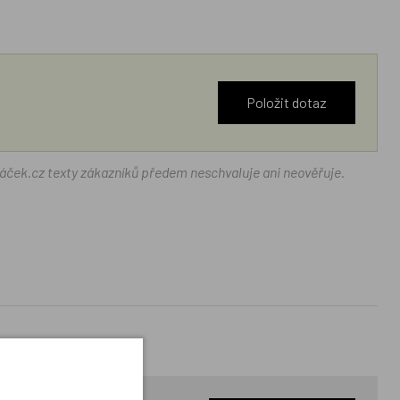
Položit dotaz
ráček.cz texty zákazníků předem neschvaluje ani neověřuje.