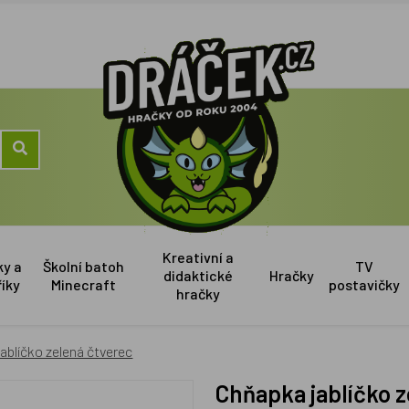
Kreativní a
ky a
Školní batoh
TV
didaktické
Hračky
říky
Minecraft
postavičky
hračky
ablíčko zelená čtverec
Chňapka jablíčko 