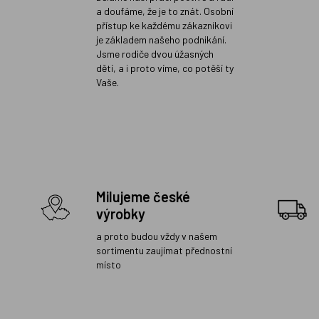
a doufáme, že je to znát. Osobní
přístup ke každému zákazníkovi
je základem našeho podnikání.
Jsme rodiče dvou úžasných
dětí, a i proto víme, co potěší ty
Vaše.
Milujeme české
výrobky
a proto budou vždy v našem
sortimentu zaujímat přednostní
místo