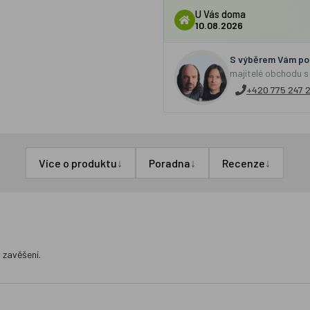
U Vás doma
10.08.2026
S výběrem Vám por
majitelé obchodu s
+420 775 247 
↓
↓
↓
Více o produktu
Poradna
Recenze
 zavěšení.