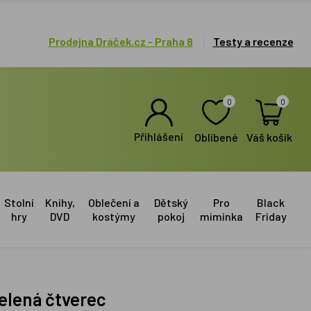
Prodejna Dráček.cz - Praha 8
Testy a recenze
0
0
Přihlášení
Oblíbené
Váš košík
Stolní
Knihy,
Oblečení a
Dětský
Pro
Black
hry
DVD
kostýmy
pokoj
miminka
Friday
zelená čtverec