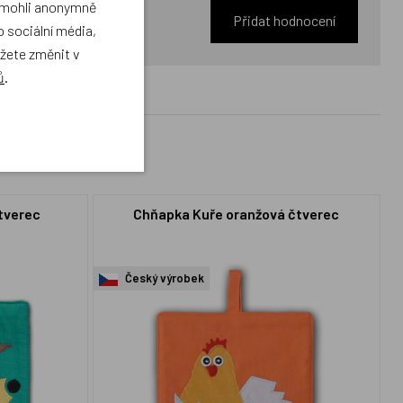
a mohli anonymně
Přidat hodnocení
 sociální média,
ůžete změnit v
ů
.
tverec
Chňapka Kuře oranžová čtverec
Český výrobek