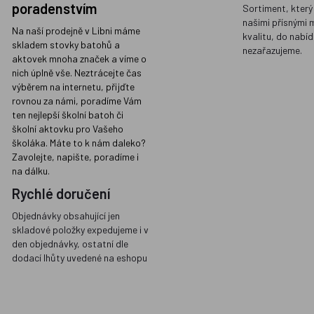
poradenstvím
Sortiment, který
našimi přísnými 
Na naší prodejně v Libni máme
kvalitu, do nabíd
skladem stovky batohů a
nezařazujeme.
aktovek mnoha značek a víme o
nich úplně vše. Neztrácejte čas
výběrem na internetu, přijďte
rovnou za námi, poradíme Vám
ten nejlepší školní batoh či
školní aktovku pro Vašeho
školáka. Máte to k nám daleko?
Zavolejte, napište, poradíme i
na dálku.
Rychlé doručení
Objednávky obsahující jen
skladové položky expedujeme i v
den objednávky, ostatní dle
dodací lhůty uvedené na eshopu