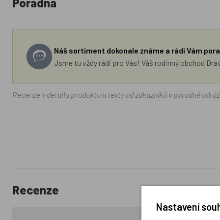
Poradna
Náš sortiment dokonale známe a rádi Vám pora
Jsme tu vždy rádi pro Vás! Váš rodinný obchod Drá
Recenze v detailu produktu a texty od zákazníků v poradně odrá
Recenze
Nastavení souh