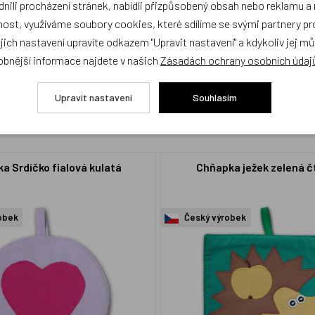
ili procházení stránek, nabídli přizpůsobený obsah nebo reklamu 
cení,
buďte první, kdo produkt ohodnotí!
ost, využíváme soubory cookies, které sdílíme se svými partnery pro
ejich nastavení upravíte odkazem "Upravit nastavení" a kdykoliv jej m
obnější informace najdete v našich
Zásadách ochrany osobních údaj
Upravit nastavení
Souhlasím
a Srdíčko fialová kulatá
Chňapka ježek zelená č
obek
Český výrobek