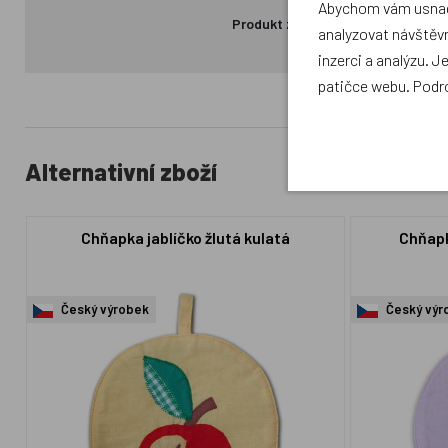
Abychom vám usnadn
Produkt zatím nemá žádné hodno
analyzovat návštěvn
inzerci a analýzu. J
patičce webu. Podr
Alternativní zboží
Chňapka jablíčko žlutá kulatá
Chňapk
Český výrobek
Český výr