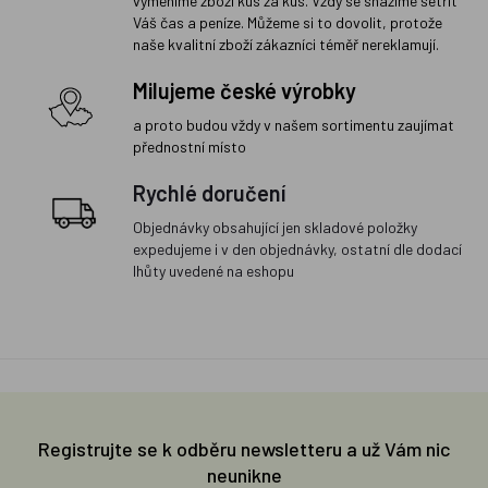
vyměníme zboží kus za kus. Vždy se snažíme šetřit
Váš čas a peníze. Můžeme si to dovolit, protože
naše kvalitní zboží zákazníci téměř nereklamují.
Milujeme české výrobky
a proto budou vždy v našem sortimentu zaujímat
přednostní místo
Rychlé doručení
Objednávky obsahující jen skladové položky
expedujeme i v den objednávky, ostatní dle dodací
lhůty uvedené na eshopu
Registrujte se k odběru newsletteru a už Vám nic
neunikne