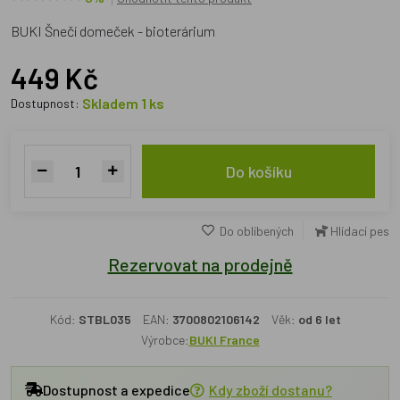
BUKI Šnečí domeček - bioterárium
449 Kč
Skladem 1 ks
Dostupnost:
Do košíku
Do oblíbených
Hlídací pes
Rezervovat na prodejně
Kód:
STBL035
EAN:
3700802106142
Věk:
od 6 let
Výrobce:
BUKI France
Dostupnost a expedice
Kdy zboží dostanu?