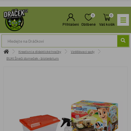
0
0
Přihlášení
Oblíbené
Váš košík
Kreativní a didaktické hračky
Vzdělávací sady
BUKI Šnečí domeček - bioterárium