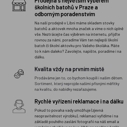
Prodejna s největším výběrem
školních batohů v Praze a
odborným poradenstvím
Na naší prodejně v Libni máme skladem stovky
batohů a aktovek mnoha značek a víme o nich úplně
vše. Neztrácejte čas výběrem na internetu, přijďte
rovnou za námi, poradíme Vám ten nejlepší školní
batoh či školní aktovku pro Vašeho školáka. Máte
to k nám daleko? Zavolejte, napište, poradíme i na
dálku.
Kvalita vždy na prvním místě
Prodáváme jen to, co bychom koupili i našim dětem.
Sortiment, který neprojde našimi přísnými měřítky
na kvalitu, do nabídky nezařazujeme.
Rychlé vyřízení reklamace i na dálku
Pokud to povaha vady umožňuje (zjevná
neopravitelnost výrobku), reklamaci vyřídíme i na
základě pouhého zaslání fotografií na náš email a