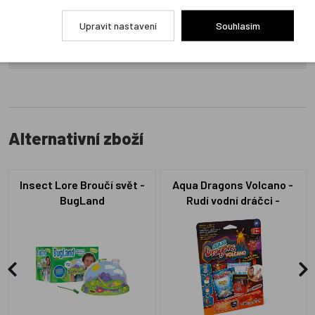
produkt ohodnotí!
Upravit nastavení
Souhlasím
Přidat hodnocení
Alternativní zboží
Insect Lore Broučí svět -
Aqua Dragons Volcano -
BugLand
Rudí vodní dráčci -
náhradní sada vajíček a
krmení