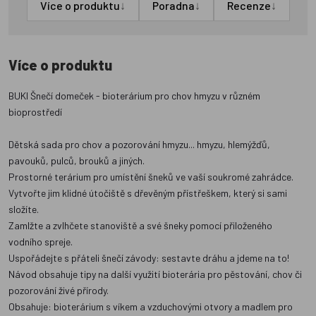
↓
↓
↓
Více o produktu
Poradna
Recenze
Více o produktu
BUKI Šnečí domeček - bioterárium pro chov hmyzu v různém
bioprostředí
Dětská sada pro chov a pozorování hmyzu... hmyzu, hlemýžďů,
pavouků, pulců, brouků a jiných.
Prostorné terárium pro umístění šneků ve vaší soukromé zahrádce.
Vytvořte jim klidné útočiště s dřevěným přístřeškem, který si sami
složíte.
Zamlžte a zvlhčete stanoviště a své šneky pomocí přiloženého
vodního spreje.
Uspořádejte s přáteli šnečí závody: sestavte dráhu a jdeme na to!
Návod obsahuje tipy na další využití bioterária pro pěstování, chov či
pozorování živé přírody.
Obsahuje: bioterárium s víkem a vzduchovými otvory a madlem pro