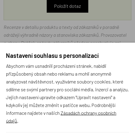
Položit dotaz
Recenze v detailu produktu a texty od zákazníků v poradně
odrážejí výhradně názory a stanoviska zákazníků. Provozovatel
e-shopu Dráček.cz texty zákazníků předem neschvaluje ani
neověřuje.
Nastavení souhlasu s personalizací
Abychom vám usnadnili procházení stránek, nabídli
Zatím zde nejsou žádné dotazy. Buďte první, kdo se zeptá!
přizpůsobený obsah nebo reklamu a mohli anonymně
analyzovat návštěvnost, využíváme soubory cookies, které
sdílíme se svými partnery pro sociální média, inzerci a analýzu.
Jejich nastavení upravíte odkazem "Upravit nastavení" a
kdykoliv jej můžete změnit v patičce webu. Podrobnější
Recenze
informace najdete v našich
Zásadách ochrany osobních
údajů
.
Produkt zatím nemá žádné hodnocení,
buďte první, kdo