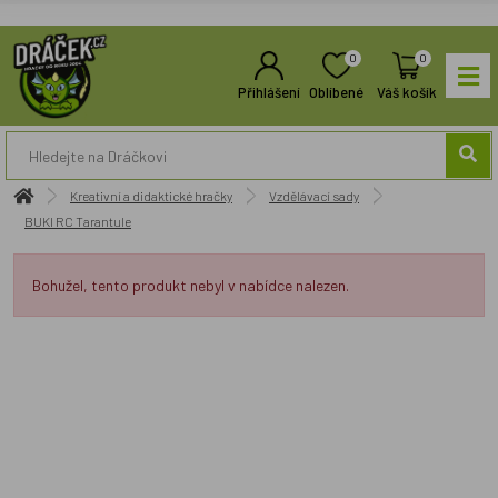
0
0
Přihlášení
Oblíbené
Váš košík
Kreativní a didaktické hračky
Vzdělávací sady
BUKI RC Tarantule
Bohužel, tento produkt nebyl v nabídce nalezen.