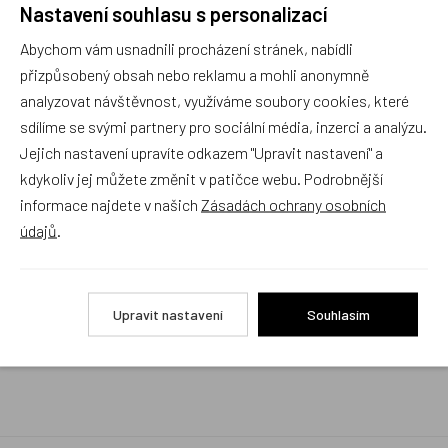
Nastavení souhlasu s personalizací
Rychlé vyřízení reklamace i na dálku
Abychom vám usnadnili procházení stránek, nabídli
Pokud to povaha vady umožňuje (zjevná
neopravitelnost výrobku), reklamaci vyřídíme i na
přizpůsobený obsah nebo reklamu a mohli anonymně
základě pouhého zaslání fotografií na náš email a
analyzovat návštěvnost, využíváme soubory cookies, které
vyměníme zboží kus za kus. Vždy se snažíme šetřit
sdílíme se svými partnery pro sociální média, inzerci a analýzu.
Váš čas a peníze. Můžeme si to dovolit, protože
naše kvalitní zboží zákazníci téměř nereklamují.
Jejich nastavení upravíte odkazem "Upravit nastavení" a
kdykoliv jej můžete změnit v patičce webu. Podrobnější
Milujeme české výrobky
informace najdete v našich
Zásadách ochrany osobních
a proto budou vždy v našem sortimentu zaujímat
údajů
.
přednostní místo
Rychlé doručení
Upravit nastavení
Souhlasím
Objednávky obsahující jen skladové položky
expedujeme i v den objednávky, ostatní dle dodací
lhůty uvedené na eshopu