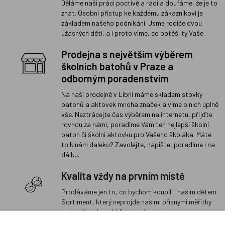
Děláme naši práci poctivě a rádi a doufáme, že je to
znát. Osobní přístup ke každému zákazníkovi je
základem našeho podnikání. Jsme rodiče dvou
úžasných dětí, a i proto víme, co potěší ty Vaše.
Prodejna s největším výběrem
školních batohů v Praze a
odborným poradenstvím
Na naší prodejně v Libni máme skladem stovky
batohů a aktovek mnoha značek a víme o nich úplně
vše. Neztrácejte čas výběrem na internetu, přijďte
rovnou za námi, poradíme Vám ten nejlepší školní
batoh či školní aktovku pro Vašeho školáka. Máte
to k nám daleko? Zavolejte, napište, poradíme i na
dálku.
Kvalita vždy na prvním místě
Prodáváme jen to, co bychom koupili i našim dětem.
Sortiment, který neprojde našimi přísnými měřítky
na kvalitu, do nabídky nezařazujeme.