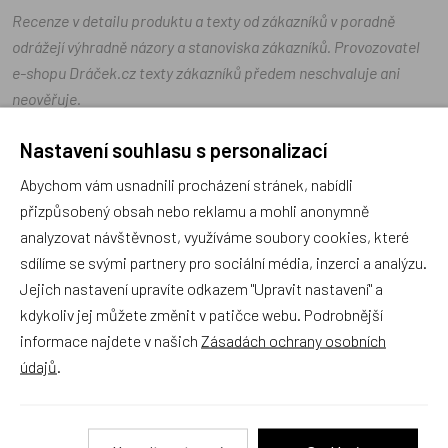
Recenze v detailu produktu a texty od zákazníků v poradně
odrážejí výhradně názory a stanoviska zákazníků. Provozovatel
e-shopu Dráček.cz texty zákazníků předem neschvaluje ani
neověřuje.
Nastavení souhlasu s personalizací
Zatím zde nejsou žádné dotazy. Buďte první, kdo se zeptá!
Abychom vám usnadnili procházení stránek, nabídli
přizpůsobený obsah nebo reklamu a mohli anonymně
analyzovat návštěvnost, využíváme soubory cookies, které
sdílíme se svými partnery pro sociální média, inzerci a analýzu.
Jejich nastavení upravíte odkazem "Upravit nastavení" a
Recenze
kdykoliv jej můžete změnit v patičce webu. Podrobnější
informace najdete v našich
Zásadách ochrany osobních
Produkt zatím nemá žádné hodnocení,
buďte první, kdo
údajů
.
produkt ohodnotí!
Přidat hodnocení