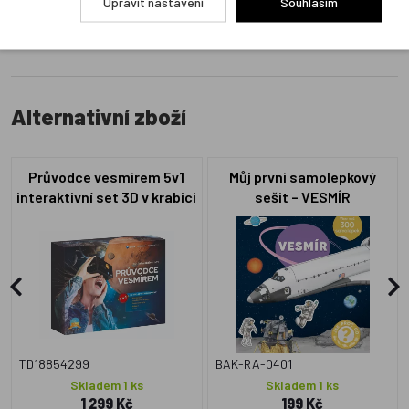
Upravit nastavení
Souhlasím
Alternativní zboží
Průvodce vesmírem 5v1
Můj první samolepkový
interaktivní set 3D v krabici
sešit – VESMÍR
33x26x6cm CZ text
TD18854299
BAK-RA-0401
Skladem 1 ks
Skladem 1 ks
1 299 Kč
199 Kč