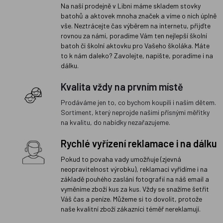
Na naší prodejně v Libni máme skladem stovky
batohů a aktovek mnoha značek a víme o nich úplně
vše. Neztrácejte čas výběrem na internetu, přijďte
rovnou za námi, poradíme Vám ten nejlepší školní
batoh či školní aktovku pro Vašeho školáka. Máte
to k nám daleko? Zavolejte, napište, poradíme i na
dálku.
Kvalita vždy na prvním místě
Prodáváme jen to, co bychom koupili i našim dětem.
Sortiment, který neprojde našimi přísnými měřítky
na kvalitu, do nabídky nezařazujeme.
Rychlé vyřízení reklamace i na dálku
Pokud to povaha vady umožňuje (zjevná
neopravitelnost výrobku), reklamaci vyřídíme i na
základě pouhého zaslání fotografií na náš email a
vyměníme zboží kus za kus. Vždy se snažíme šetřit
Váš čas a peníze. Můžeme si to dovolit, protože
naše kvalitní zboží zákazníci téměř nereklamují.