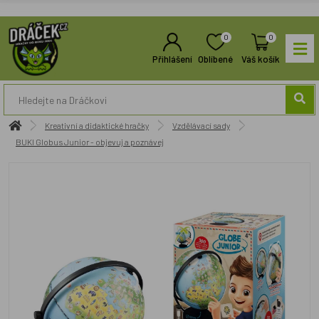
0
0
Přihlášení
Oblíbené
Váš košík
Kreativní a didaktické hračky
Vzdělávací sady
BUKI Globus Junior - objevuj a poznávej