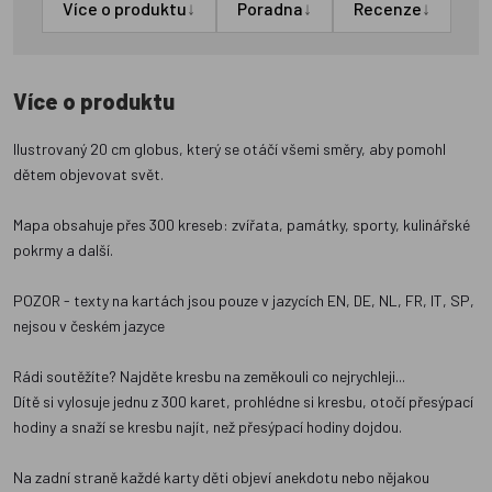
↓
↓
↓
Více o produktu
Poradna
Recenze
Více o produktu
Ilustrovaný 20 cm globus, který se otáčí všemi směry, aby pomohl
dětem objevovat svět.
Mapa obsahuje přes 300 kreseb: zvířata, památky, sporty, kulinářské
pokrmy a další.
POZOR - texty na kartách jsou pouze v jazycích EN, DE, NL, FR, IT, SP,
nejsou v českém jazyce
Rádi soutěžíte? Najděte kresbu na zeměkouli co nejrychleji...
Dítě si vylosuje jednu z 300 karet, prohlédne si kresbu, otočí přesýpací
hodiny a snaží se kresbu najít, než přesýpací hodiny dojdou.
Na zadní straně každé karty děti objeví anekdotu nebo nějakou