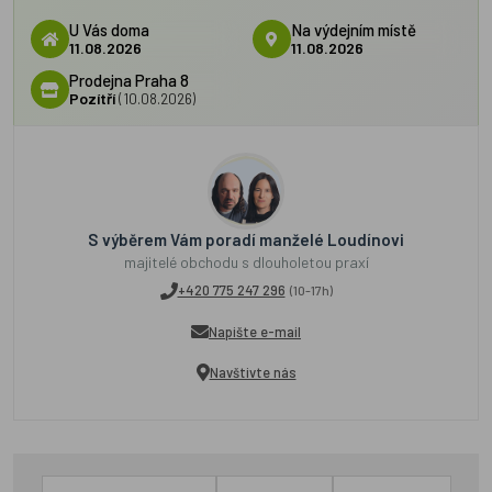
U Vás doma
Na výdejním místě
11.08.2026
11.08.2026
Prodejna Praha 8
Pozítří
(10.08.2026)
S výběrem Vám poradí manželé Loudínovi
majitelé obchodu s dlouholetou praxí
+420 775 247 296
(10-17h)
Napište e-mail
Navštivte nás