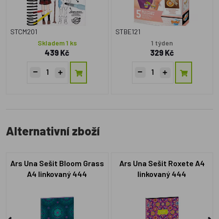
STCM201
STBE121
Skladem 1 ks
1 týden
439 Kč
329 Kč
Alternativní zboží
Ars Una Sešit Bloom Grass
Ars Una Sešit Roxete A4
A4 linkovaný 444
linkovaný 444