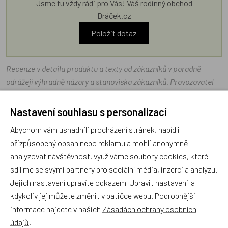
Jsme tu vždy rádi pro Vás! Váš rodinný obchod
Dráček.cz
Položit dotaz
Recenze v detailu produktu a texty od zákazníků v poradně
odrážejí výhradně názory a stanoviska zákazníků. Provozovatel
e-shopu Dráček.cz texty zákazníků předem neschvaluje ani
neověřuje.
Nastavení souhlasu s personalizací
Abychom vám usnadnili procházení stránek, nabídli
Zatím zde nejsou žádné dotazy. Buďte první, kdo se zeptá!
přizpůsobený obsah nebo reklamu a mohli anonymně
analyzovat návštěvnost, využíváme soubory cookies, které
sdílíme se svými partnery pro sociální média, inzerci a analýzu.
Jejich nastavení upravíte odkazem "Upravit nastavení" a
kdykoliv jej můžete změnit v patičce webu. Podrobnější
Recenze
informace najdete v našich
Zásadách ochrany osobních
údajů
.