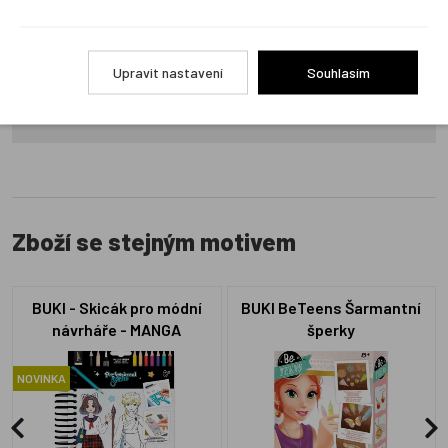
Produkt zatím nemá žádné hodnocení,
buďte první, kdo
produkt ohodnotí!
Upravit nastavení
Souhlasím
Přidat hodnocení
Zboží se stejným motivem
BUKI - Skicák pro módní
BUKI BeTeens Šarmantní
návrháře - MANGA
šperky
NOVINKA