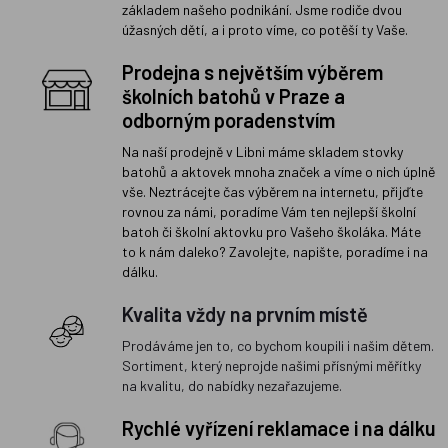
základem našeho podnikání. Jsme rodiče dvou
úžasných dětí, a i proto víme, co potěší ty Vaše.
Prodejna s největším výběrem
školních batohů v Praze a
odborným poradenstvím
Na naší prodejně v Libni máme skladem stovky
batohů a aktovek mnoha značek a víme o nich úplně
vše. Neztrácejte čas výběrem na internetu, přijďte
rovnou za námi, poradíme Vám ten nejlepší školní
batoh či školní aktovku pro Vašeho školáka. Máte
to k nám daleko? Zavolejte, napište, poradíme i na
dálku.
Kvalita vždy na prvním místě
Prodáváme jen to, co bychom koupili i našim dětem.
Sortiment, který neprojde našimi přísnými měřítky
na kvalitu, do nabídky nezařazujeme.
Rychlé vyřízení reklamace i na dálku