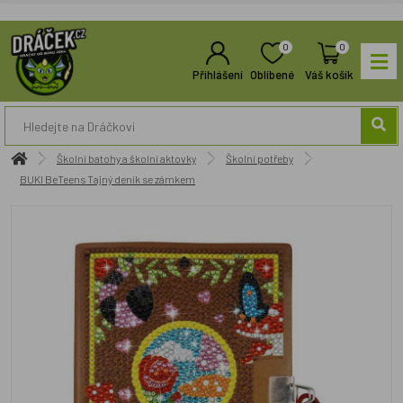
0
0
Přihlášení
Oblíbené
Váš košík
Školní batohy a školní aktovky
Školní potřeby
BUKI BeTeens Tajný deník se zámkem