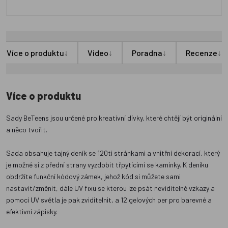
↓
↓
↓
↓
Více o produktu
Video
Poradna
Recenze
Více o produktu
Sady BeTeens jsou určené pro kreativní dívky, které chtějí být originální
a něco tvořit.
Sada obsahuje tajný deník se 120ti stránkami a vnitřní dekorací, který
je možné si z přední strany vyzdobit třpytícími se kamínky. K deníku
obdržíte funkční kódový zámek, jehož kód si můžete sami
nastavit/změnit, dále UV fixu se kterou lze psát neviditelné vzkazy a
pomocí UV světla je pak zviditelnit, a 12 gelových per pro barevné a
efektivní zápisky.