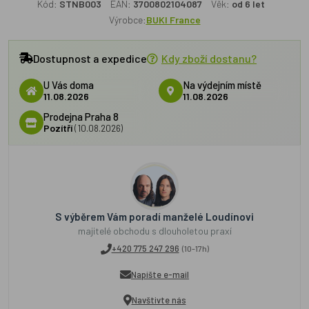
Kód:
STNB003
EAN:
3700802104087
Věk:
od 6 let
Výrobce:
BUKI France
Dostupnost a expedice
Kdy zboží dostanu?
U Vás doma
Na výdejním místě
11.08.2026
11.08.2026
Prodejna Praha 8
Pozítří
(10.08.2026)
S výběrem Vám poradí manželé Loudínovi
majitelé obchodu s dlouholetou praxí
+420 775 247 296
(10-17h)
Napište e-mail
Navštivte nás