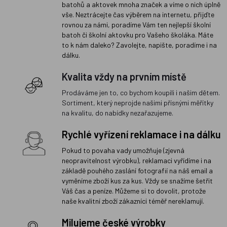
batohů a aktovek mnoha značek a víme o nich úplně
vše. Neztrácejte čas výběrem na internetu, přijďte
rovnou za námi, poradíme Vám ten nejlepší školní
batoh či školní aktovku pro Vašeho školáka. Máte
to k nám daleko? Zavolejte, napište, poradíme i na
dálku.
Kvalita vždy na prvním místě
Prodáváme jen to, co bychom koupili i našim dětem.
Sortiment, který neprojde našimi přísnými měřítky
na kvalitu, do nabídky nezařazujeme.
Rychlé vyřízení reklamace i na dálku
Pokud to povaha vady umožňuje (zjevná
neopravitelnost výrobku), reklamaci vyřídíme i na
základě pouhého zaslání fotografií na náš email a
vyměníme zboží kus za kus. Vždy se snažíme šetřit
Váš čas a peníze. Můžeme si to dovolit, protože
naše kvalitní zboží zákazníci téměř nereklamují.
Milujeme české výrobky