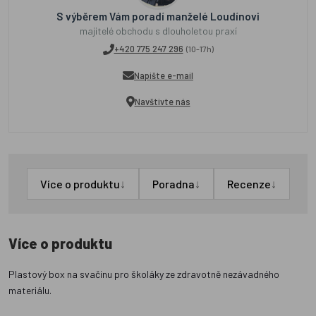
S výběrem Vám poradí manželé Loudínovi
majitelé obchodu s dlouholetou praxí
+420 775 247 296
(10-17h)
Napište e-mail
Navštivte nás
↓
↓
↓
Více o produktu
Poradna
Recenze
Více o produktu
Plastový box na svačinu pro školáky ze zdravotně nezávadného
materiálu.