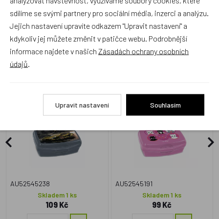
analyzovat návštěvnost, využíváme soubory cookies, které
sdílíme se svými partnery pro sociální média, inzerci a analýzu.
Jejich nastavení upravíte odkazem "Upravit nastavení" a
kdykoliv jej můžete změnit v patičce webu. Podrobnější
Alternativní zboží
informace najdete v našich
Zásadách ochrany osobních
údajů
.
Ars Una Box na svačinu
Ars Una Box na svačinu
Lamborghini 26 - šedý
Think Pink 26
Upravit nastavení
Souhlasím
NOVINKA
NOVINKA
AU52545238
AU52545191
Skladem 1 ks
Skladem 1 ks
109 Kč
99 Kč