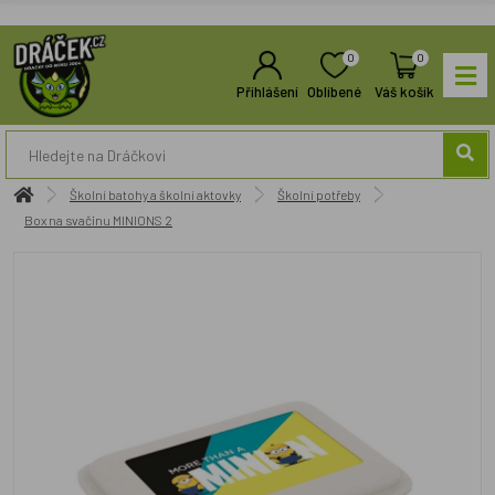
0
0
Přihlášení
Oblíbené
Váš košík
Školní batohy a školní aktovky
Školní potřeby
Box na svačinu MINIONS 2