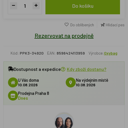
Do košíku
Do oblíbených
Hlídací pes
Rezervovat na prodejně
Kód:
PPK3-34920
EAN:
8596424113959
Výrobce:
Oxybag
Dostupnost a expedice
Kdy zboží dostanu?
U Vás doma
Na výdejním místě
10.08.2026
10.08.2026
Prodejna Praha 8
Dnes