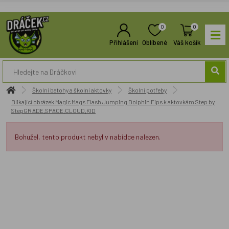
0
0
Přihlášení
Oblíbené
Váš košík
Školní batohy a školní aktovky
Školní potřeby
Blikající obrázek Magic Mags Flash Jumping Dolphin Fips k aktovkám Step by
StepGRADE,SPACE,CLOUD,KID
Bohužel, tento produkt nebyl v nabídce nalezen.