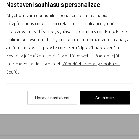
Nastavení souhlasu s personalizací
Rychlé vyřízení reklamace i na dálku
Abychom vám usnadnili procházení stránek, nabídli
Pokud to povaha vady umožňuje (zjevná
neopravitelnost výrobku), reklamaci vyřídíme i na
přizpůsobený obsah nebo reklamu a mohli anonymně
základě pouhého zaslání fotografií na náš email a
analyzovat návštěvnost, využíváme soubory cookies, které
vyměníme zboží kus za kus. Vždy se snažíme šetřit
sdílíme se svými partnery pro sociální média, inzerci a analýzu.
Váš čas a peníze. Můžeme si to dovolit, protože
naše kvalitní zboží zákazníci téměř nereklamují.
Jejich nastavení upravíte odkazem "Upravit nastavení" a
kdykoliv jej můžete změnit v patičce webu. Podrobnější
Milujeme české výrobky
informace najdete v našich
Zásadách ochrany osobních
a proto budou vždy v našem sortimentu zaujímat
údajů
.
přednostní místo
Rychlé doručení
Upravit nastavení
Souhlasím
Objednávky obsahující jen skladové položky
expedujeme i v den objednávky, ostatní dle dodací
lhůty uvedené na eshopu