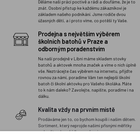
Děláme naši práci poctivě a rádi a doufáme, že je to
znát. Osobní přístup ke každému zákazníkovi je
základem našeho podnikání. Jsme rodiče dvou
úžasných dětí, a i proto víme, co potěší ty Vaše.
Prodejna s největším výběrem
školních batohů v Praze a
odborným poradenstvím
Na naší prodejně v Libni máme skladem stovky
batohů a aktovek mnoha značek a víme o nich úplně
vše. Neztrácejte čas výběrem na internetu, přijďte
rovnou za námi, poradíme Vám ten nejlepší školní
batoh či školní aktovku pro Vašeho školáka. Máte
to k nám daleko? Zavolejte, napište, poradíme i na
dálku.
Kvalita vždy na prvním místě
Prodáváme jen to, co bychom koupili i našim dětem.
Sortiment, který neprojde našimi přísnými měřítky
na kvalitu, do nabídky nezařazujeme.