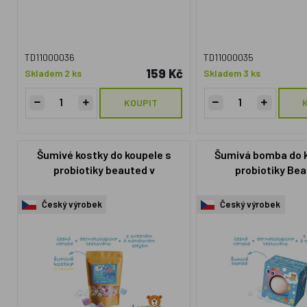
TD11000036
TD11000035
159 Kč
Skladem 2 ks
Skladem 3 ks
KOUPIT
Šumivé kostky do koupele s
Šumivá bomba do k
probiotiky beauted v
probiotiky Be
uzavíratelném sáčku
Český výrobek
Český výrobek