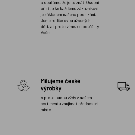
a doufáme, že je to znát. Osobní
přístup ke každému zákazníkovi
je základem našeho podnikání.
Jsme rodiče dvou úžasných
dětí, a i proto víme, co potěší ty
Vaše.
Milujeme české
výrobky
a proto budou vždy v našem
sortimentu zaujímat přednostní
místo