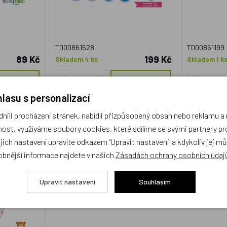
TD00861528
TD00861199
89 Kč
199 Kč
Skladem 4 ks
Skladem 1 k
KOUPIT
KOUPIT
lasu s personalizací
ili procházení stránek, nabídli přizpůsobený obsah nebo reklamu 
eauted malá
ost, využíváme soubory cookies, které sdílíme se svými partnery pro
13x17,5x2cm
ejich nastavení upravíte odkazem "Upravit nastavení" a kdykoliv jej m
obnější informace najdete v našich
Zásadách ochrany osobních údaj
Upravit nastavení
Souhlasím