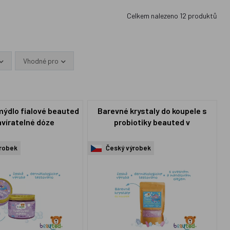
Celkem nalezeno
12
produktů
Vhodné pro
mýdlo fialové beauted
Barevné krystaly do koupele s
avíratelné dóze
probiotiky beauted v
uzavíratelném sáčku
robek
Český výrobek