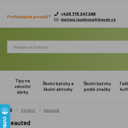
+420 775 247 296
Potřebujete poradit?
michala.loudinova@dracek.cz
Tipy na
Školní batohy a
Školní batohy
Taš
vánoční
školní aktovky
podle značky
kuf
dárky
Výrobci
beauted
beauted