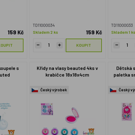
TD11000034
TD11000033
159 Kč
159 Kč
Skladem 2 ks
Skladem 1 k
KOUPIT
KOUPIT
oupele s
Křídy na vlasy beauted 4ks v
Dětská s
auted
krabičce 18x18x4cm
paletka s
kar
Český výrobek
Český vý