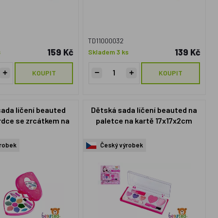
TD11000032
159 Kč
139 Kč
s
Skladem 3 ks
KOUPIT
KOUPIT
ada líčení beauted
Dětská sada líčení beauted na
rdce se zrcátkem na
paletce na kartě 17x17x2cm
tě 18,5x33x3cm
robek
Český výrobek