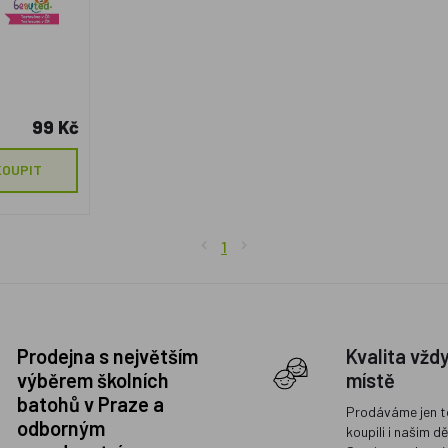
99 Kč
KOUPIT
1
Prodejna s největším
Kvalita vžd
výběrem školních
místě
batohů v Praze a
Prodáváme jen t
odborným
koupili i našim d