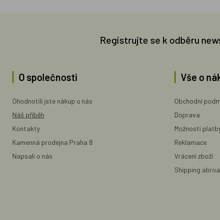
Registrujte se k odběru new
O společnosti
Vše o ná
Ohodnotili jste nákup u nás
Obchodní podm
Náš příběh
Doprava
Kontakty
Možnosti platb
Kamenná prodejna Praha 8
Reklamace
Napsali o nás
Vrácení zboží
Shipping abro