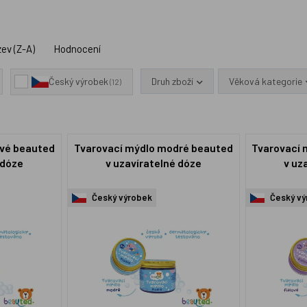
ev (Z-A)
Hodnocení
Druh zboží
Věková kategorie
Český výrobek
(12)
ové beauted
Tvarovací mýdlo modré beauted
Tvarovací 
 dóze
v uzavíratelné dóze
v uz
Český výrobek
Český vý