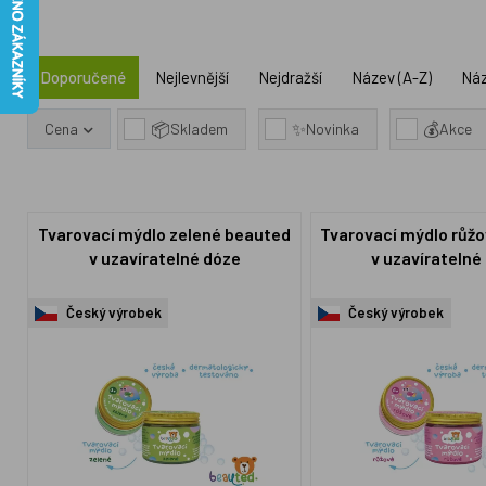
Doporučené
Nejlevnější
Nejdražší
Název (A-Z)
Náz
📦
✨
💰
Cena
Skladem
Novinka
Akce
Tvarovací mýdlo zelené beauted
Tvarovací mýdlo růž
v uzavíratelné dóze
v uzavíratelné
Český výrobek
Český výrobek