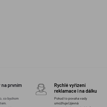
y na prvním
Rychlé vyřízení
reklamace i na dálku
o, co bychom
Pokud to povaha vady
ětem.
umožňuje (zjevná