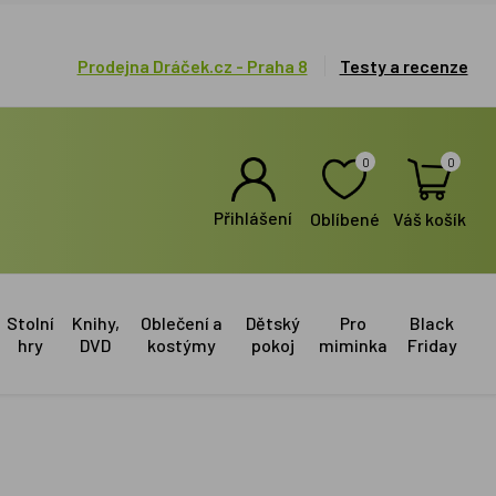
Prodejna Dráček.cz - Praha 8
Testy a recenze
0
0
Přihlášení
Oblíbené
Váš košík
Stolní
Knihy,
Oblečení a
Dětský
Pro
Black
hry
DVD
kostýmy
pokoj
miminka
Friday