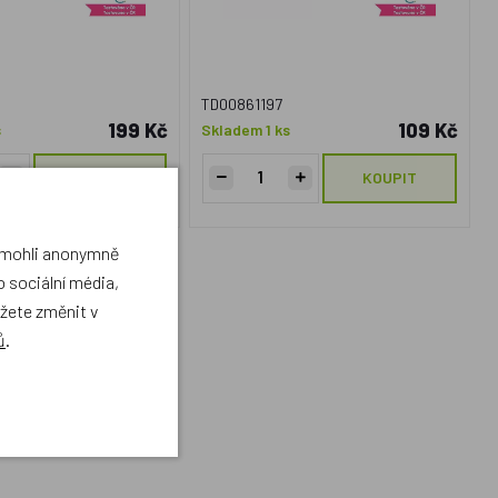
TD00861197
199 Kč
109 Kč
s
Skladem 1 ks
KOUPIT
KOUPIT
a mohli anonymně
 sociální média,
ůžete změnit v
ů
.