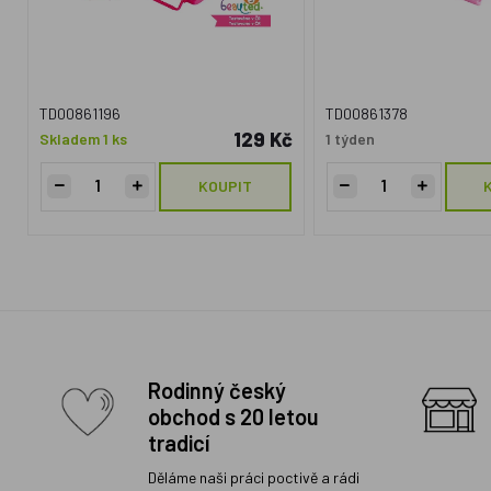
TD00861196
TD00861378
129 Kč
Skladem 1 ks
1 týden
KOUPIT
Rodinný český
obchod s 20 letou
tradicí
Děláme naši práci poctivě a rádi