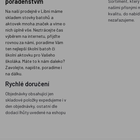
poradenstvím
Sortiment, který
našimi přísnými 
Na naší prodejně v Libni máme
kvalitu, do nabíd
skladem stovky batohů a
nezařazujeme.
aktovek mnoha značek a víme o
nich úplně vše. Neztrácejte čas
výběrem na internetu, přijďte
rovnou za námi, poradíme Vám
ten nejlepší školní batoh či
školní aktovku pro Vašeho
školáka. Máte to k nám daleko?
Zavolejte, napište, poradíme i
na dálku.
Rychlé doručení
Objednávky obsahující jen
skladové položky expedujeme i v
den objednávky, ostatní dle
dodací lhůty uvedené na eshopu