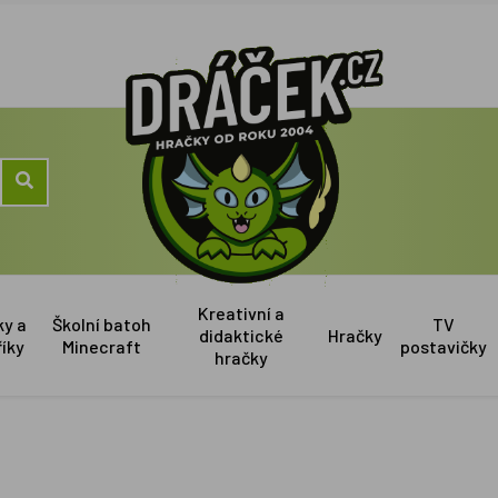
Kreativní a
ky a
Školní batoh
TV
didaktické
Hračky
říky
Minecraft
postavičky
hračky