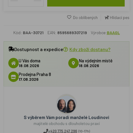
Do oblíbených
Hlídací pes
Kód:
BAA-30721
EAN:
8595689307219
Výrobce:
BAAGL
Dostupnost a expedice
Kdy zboží dostanu?
U Vás doma
Na výdejním místě
18.08.2026
18.08.2026
Prodejna Praha 8
17.08.2026
S výběrem Vám poradí manželé Loudínovi
majitelé obchodu s dlouholetou praxí
+420 775 247 296
(10-17h)