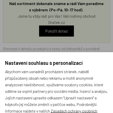
Náš sortiment dokonale známe a rádi Vám poradíme
s výběrem (Po–Pá, 10–17 hod).
Jsme tu vždy rádi pro Vás! Váš rodinný obchod
Dráček.cz
Položit dotaz
Recenze v detailu produktu a texty od zákazníků v poradně
odrážejí výhradně názory a stanoviska zákazníků. Provozovatel
e-shopu Dráček.cz texty zákazníků předem neschvaluje ani
Nastavení souhlasu s personalizací
neověřuje.
Abychom vám usnadnili procházení stránek, nabídli
přizpůsobený obsah nebo reklamu a mohli anonymně
analyzovat návštěvnost, využíváme soubory cookies, které
Zatím zde nejsou žádné dotazy. Buďte první, kdo se zeptá!
sdílíme se svými partnery pro sociální média, inzerci a analýzu.
Jejich nastavení upravíte odkazem "Upravit nastavení" a
kdykoliv jej můžete změnit v patičce webu. Podrobnější
informace najdete v našich
Zásadách ochrany osobních