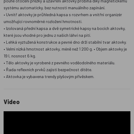
pouhé otočení přezky a uzavření aktovky probíhá díky magnetickému
systému automaticky, bez nutnosti manuálního zapínání.
• Uvnitř aktovky je průhledná kapsa s rozvrhem a vnitřní organizér
umožňující rovnoměrné rozložení hmotnosti.
• Izolovaná přední kapsa a dvě symetrické kapsy na bocích aktovky,
které jsou vhodné pro jednu z našich láhví na pití.
• Lehká vyztužená konstrukce a pevné dno drží stabilní tvar aktovky.
• Velmi nízká hmotnost aktovky, méně než 1 200 g. • Objem aktovky je
19 l, nosnost 6 kg.
• Tělo aktovky je vyrobené z pevného voděodolného materiálu.
• Řada reflexních prvků zajistí bezpečnost dítěte.
• Aktovka je vybavena trendy plyšovým přívěskem.
Video