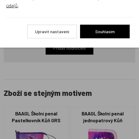
Recenze
údajů
.
Produkt zatím nemá žádné hodnocení,
buďte první, kdo
Upravit nastavení
Souhlasím
produkt ohodnotí!
Přidat hodnocení
Zboží se stejným motivem
BAAGL Školní penál
BAAGL Školní penál
Pastelkovník Kůň GRS
jednopatrový Kůň