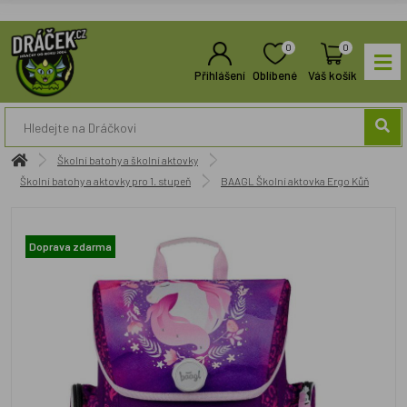
0
0
Přihlášení
Oblíbené
Váš košík
Školní batohy a školní aktovky
Školní batohy a aktovky pro 1. stupeň
BAAGL Školní aktovka Ergo Kůň
Doprava zdarma