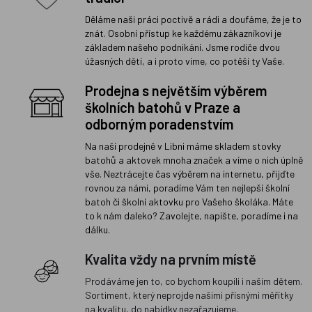
Děláme naši práci poctivě a rádi a doufáme, že je to
znát. Osobní přístup ke každému zákazníkovi je
základem našeho podnikání. Jsme rodiče dvou
úžasných dětí, a i proto víme, co potěší ty Vaše.
Prodejna s největším výběrem
školních batohů v Praze a
odborným poradenstvím
Na naší prodejně v Libni máme skladem stovky
batohů a aktovek mnoha značek a víme o nich úplně
vše. Neztrácejte čas výběrem na internetu, přijďte
rovnou za námi, poradíme Vám ten nejlepší školní
batoh či školní aktovku pro Vašeho školáka. Máte
to k nám daleko? Zavolejte, napište, poradíme i na
dálku.
Kvalita vždy na prvním místě
Prodáváme jen to, co bychom koupili i našim dětem.
Sortiment, který neprojde našimi přísnými měřítky
na kvalitu, do nabídky nezařazujeme.