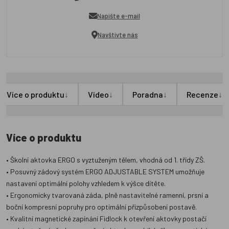
Napište e-mail
Navštivte nás
↓
↓
↓
↓
Více o produktu
Video
Poradna
Recenze
Více o produktu
• Školní aktovka ERGO s vyztuženým tělem, vhodná od 1. třídy ZŠ.
• Posuvný zádový systém ERGO ADJUSTABLE SYSTEM umožňuje
nastavení optimální polohy vzhledem k výšce dítěte.
• Ergonomicky tvarovaná záda, plně nastavitelné ramenní, prsní a
boční kompresní popruhy pro optimální přizpůsobení postavě.
• Kvalitní magnetické zapínání Fidlock k otevření aktovky postačí