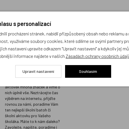
lasu s personalizací
ili procházení stránek, nabídli přizpůsobený obsah nebo reklamu 
Prodejna s největším
Kvalita vžd
ost, využíváme soubory cookies, které sdílíme se svými partnery pro
výběrem školních
místě
ejich nastavení upravíte odkazem "Upravit nastavení" a kdykoliv jej m
batohů v Praze a
Prodáváme jen t
obnější informace najdete v našich
Zásadách ochrany osobních údaj
odborným
koupili i našim d
poradenstvím
Sortiment, který
Upravit nastavení
Souhlasím
našimi přísnými 
Na naší prodejně v Libni máme
kvalitu, do nabíd
skladem stovky batohů a
nezařazujeme.
aktovek mnoha značek a víme o
nich úplně vše. Neztrácejte čas
výběrem na internetu, přijďte
rovnou za námi, poradíme Vám
ten nejlepší školní batoh či
školní aktovku pro Vašeho
školáka. Máte to k nám daleko?
Zavolejte, napište, poradíme i