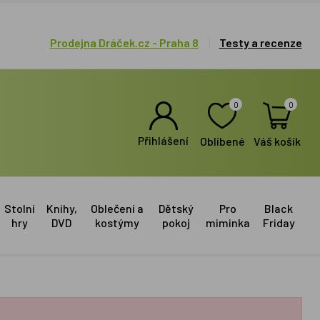
Prodejna Dráček.cz - Praha 8
Testy a recenze
0
0
Přihlášení
Oblíbené
Váš košík
Stolní
Knihy,
Oblečení a
Dětský
Pro
Black
hry
DVD
kostýmy
pokoj
miminka
Friday