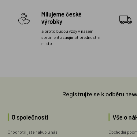
Milujeme české
výrobky
a proto budou vždy v našem
sortimentu zaujímat přednostní
místo
Registrujte se k odběru new
O společnosti
Vše o ná
Ohodnotili jste nákup u nás
Obchodní podm