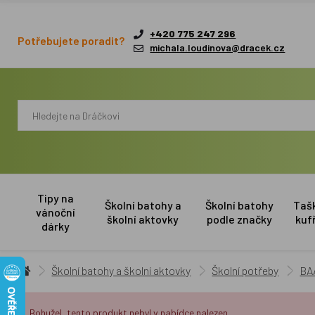
+420 775 247 296
Potřebujete poradit?
michala.loudinova@dracek.cz
Tipy na
Školní batohy a
Školní batohy
Taš
vánoční
školní aktovky
podle značky
kuf
dárky
Školní batohy a školní aktovky
Školní potřeby
BA
Bohužel, tento produkt nebyl v nabídce nalezen.