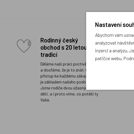
Nastavení souh
Abychom vám usnadn
Rodinný český
analyzovat návštěvn
obchod s 20 letou
inzerci a analýzu. J
tradicí
patičce webu. Podr
Děláme naši práci poctivě a rádi
a doufáme, že je to znát. Osobní
přístup ke každému zákazníkovi
je základem našeho podnikání.
Jsme rodiče dvou úžasných
dětí, a i proto víme, co potěší ty
Vaše.