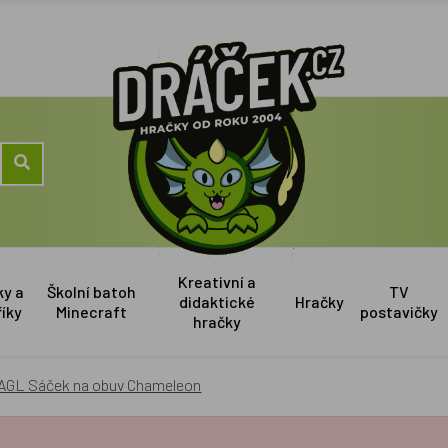
Kreativní a
ky a
Školní batoh
TV
didaktické
Hračky
říky
Minecraft
postavičky
hračky
AGL Sáček na obuv Chameleon