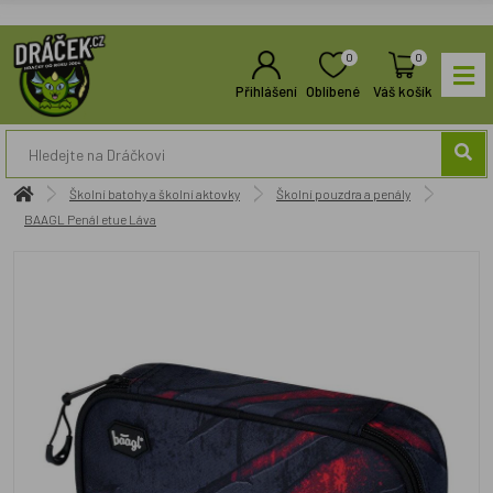
0
0
Přihlášení
Oblíbené
Váš košík
Školní batohy a školní aktovky
Školní pouzdra a penály
BAAGL Penál etue Láva