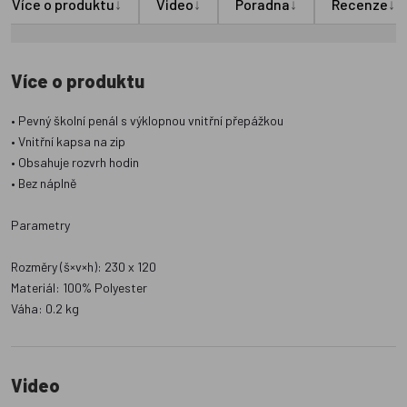
↓
↓
↓
↓
Více o produktu
Video
Poradna
Recenze
Více o produktu
• Pevný školní penál s výklopnou vnitřní přepážkou
• Vnitřní kapsa na zip
• Obsahuje rozvrh hodin
• Bez náplně
Parametry
Rozměry (š×v×h): 230 x 120
Materiál: 100% Polyester
Váha: 0.2 kg
Video