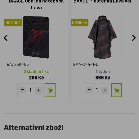
BAAGL Obal na notebook
BAAGL Pláštěnka Láva vel.
Láva
L
NOVINKA
NOVINKA
BAA-36486
BAA-34441-L
Skladem 1 ks
1 týden
299 Kč
999 Kč
Alternativní zboží