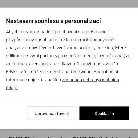
Nastavení souhlasu s personalizací
Recenze
Abychom vám usnadnili procházení stránek, nabídli
přizpůsobený obsah nebo reklamu a mohli anonymně
analyzovat návštěvnost, využíváme soubory cookies, které
Produkt zatím nemá žádné hodnocení,
buďte první, kdo
sdílíme se svými partnery pro sociální média, inzerci a analýzu.
produkt ohodnotí!
Jejich nastavení upravíte odkazem "Upravit nastavení" a
kdykoliv jej můžete změnit v patičce webu. Podrobnější
Přidat hodnocení
informace najdete v našich
Zásadách ochrany osobních
údajů
.
Upravit nastavení
Souhlasím
Zboží se stejným motivem