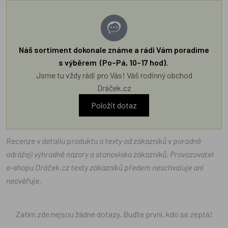
Náš sortiment dokonale známe a rádi Vám poradíme
s výběrem (Po–Pá, 10–17 hod).
Jsme tu vždy rádi pro Vás! Váš rodinný obchod
Dráček.cz
Položit dotaz
Recenze v detailu produktu a texty od zákazníků v poradně
odrážejí výhradně názory a stanoviska zákazníků. Provozovatel
e-shopu Dráček.cz texty zákazníků předem neschvaluje ani
neověřuje.
Zatím zde nejsou žádné dotazy. Buďte první, kdo se zeptá!