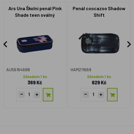
Ars Una Školní penál Pink
Penál coocazoo Shadow
Shade teen oválný
Shift
AU56164688
HAM211669
Skladem 1 ks
Skladem 1 ks
369 Kč
629 Kč