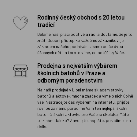
Rodinný český obchod s 20 letou
tradicí
Děláme naši práci poctivě a rádi a doufáme, že je to
znát. Osobní přístup ke každému zákazníkovi je
základem našeho podnikání. Jsme rodiče dvou
úžasných dětí, a i proto víme, co potěší ty Vaše.
Prodejna s největším výběrem
školních batohů v Praze a
odborným poradenstvím
Na naší prodejně v Libni máme skladem stovky
batohů a aktovek mnoha značek a víme o nich úplně
vše. Neztrácejte čas výběrem na internetu, přijďte
rovnou za námi, poradíme Vám ten nejlepší školní
batoh či školní aktovku pro Vašeho školáka. Máte
to k nám daleko? Zavolejte, napište, poradíme i na
dálku.