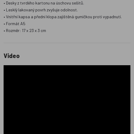
• Desky z tvrdého kartonu na úschovu sešitů.
• Lesklý lakovaný povrh zvyšuje odolnost.
• Vnitřní kapsa a přední klopa zajištěná gumičkou proti vypadnutí.
• Formát A5
• Rozměr: 17 x 23 x 3 cm
Video