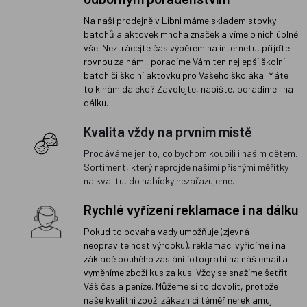
Na naší prodejně v Libni máme skladem stovky
batohů a aktovek mnoha značek a víme o nich úplně
vše. Neztrácejte čas výběrem na internetu, přijďte
rovnou za námi, poradíme Vám ten nejlepší školní
batoh či školní aktovku pro Vašeho školáka. Máte
to k nám daleko? Zavolejte, napište, poradíme i na
dálku.
Kvalita vždy na prvním místě
Prodáváme jen to, co bychom koupili i našim dětem.
Sortiment, který neprojde našimi přísnými měřítky
na kvalitu, do nabídky nezařazujeme.
Rychlé vyřízení reklamace i na dálku
Pokud to povaha vady umožňuje (zjevná
neopravitelnost výrobku), reklamaci vyřídíme i na
základě pouhého zaslání fotografií na náš email a
vyměníme zboží kus za kus. Vždy se snažíme šetřit
Váš čas a peníze. Můžeme si to dovolit, protože
naše kvalitní zboží zákazníci téměř nereklamují.