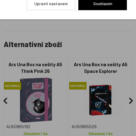
Přidat hodnocení
Upravit nastavení
Souhlasím
Alternativní zboží
Ars Una Box na sešity A5
Ars Una Box na sešity A5
Think Pink 26
Space Explorer
NOVINKA
NOVINKA
AU50865192
AU50865529
Skladem 1 ks
Skladem 1 ks