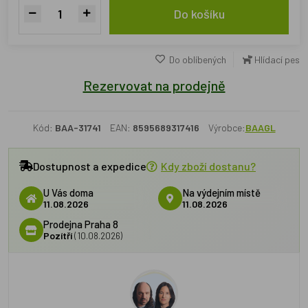
Do košíku
Do oblíbených
Hlídací pes
Rezervovat na prodejně
Kód:
BAA-31741
EAN:
8595689317416
Výrobce:
BAAGL
Dostupnost a expedice
Kdy zboží dostanu?
U Vás doma
Na výdejním místě
11.08.2026
11.08.2026
Prodejna Praha 8
Pozítří
(10.08.2026)