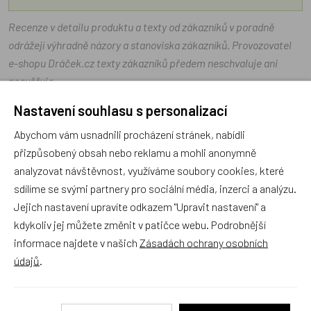
Recenze v detailu produktu a texty od zákazníků v poradně
odrážejí výhradně názory a stanoviska zákazníků. Provozovatel
e-shopu Dráček.cz texty zákazníků předem neschvaluje ani
neověřuje.
Nastavení souhlasu s personalizací
Zatím zde nejsou žádné dotazy. Buďte první, kdo se zeptá!
Abychom vám usnadnili procházení stránek, nabídli
přizpůsobený obsah nebo reklamu a mohli anonymně
analyzovat návštěvnost, využíváme soubory cookies, které
sdílíme se svými partnery pro sociální média, inzerci a analýzu.
Jejich nastavení upravíte odkazem "Upravit nastavení" a
Recenze
kdykoliv jej můžete změnit v patičce webu. Podrobnější
informace najdete v našich
Zásadách ochrany osobních
údajů
.
Produkt zatím nemá žádné hodnocení,
buďte první, kdo
produkt ohodnotí!