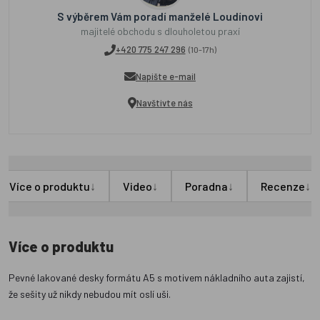
S výběrem Vám poradí manželé Loudínovi
majitelé obchodu s dlouholetou praxí
+420 775 247 296
(10-17h)
Napište e-mail
Navštivte nás
↓
↓
↓
↓
Více o produktu
Video
Poradna
Recenze
Více o produktu
Pevné lakované desky formátu A5 s motivem nákladního auta zajistí,
že sešity už nikdy nebudou mít oslí uši.