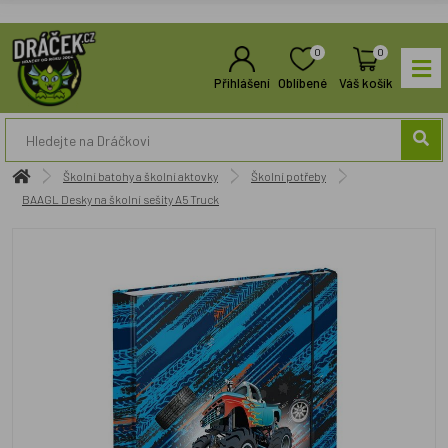
0
0
Přihlášení
Oblíbené
Váš košík
Školní batohy a školní aktovky
Školní potřeby
BAAGL Desky na školní sešity A5 Truck