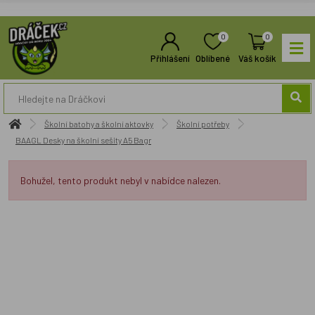
0
0
Přihlášení
Oblíbené
Váš košík
Školní batohy a školní aktovky
Školní potřeby
BAAGL Desky na školní sešity A5 Bagr
Bohužel, tento produkt nebyl v nabídce nalezen.