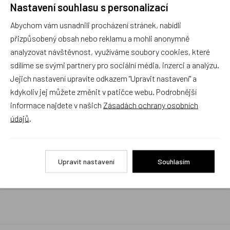
Nastavení souhlasu s personalizací
Rychlé vyřízení reklamace i na dálku
Abychom vám usnadnili procházení stránek, nabídli
Pokud to povaha vady umožňuje (zjevná
neopravitelnost výrobku), reklamaci vyřídíme i na
přizpůsobený obsah nebo reklamu a mohli anonymně
základě pouhého zaslání fotografií na náš email a
analyzovat návštěvnost, využíváme soubory cookies, které
vyměníme zboží kus za kus. Vždy se snažíme šetřit
sdílíme se svými partnery pro sociální média, inzerci a analýzu.
Váš čas a peníze. Můžeme si to dovolit, protože
naše kvalitní zboží zákazníci téměř nereklamují.
Jejich nastavení upravíte odkazem "Upravit nastavení" a
kdykoliv jej můžete změnit v patičce webu. Podrobnější
Milujeme české výrobky
informace najdete v našich
Zásadách ochrany osobních
a proto budou vždy v našem sortimentu zaujímat
údajů
.
přednostní místo
Rychlé doručení
Upravit nastavení
Souhlasím
Objednávky obsahující jen skladové položky
expedujeme i v den objednávky, ostatní dle dodací
lhůty uvedené na eshopu