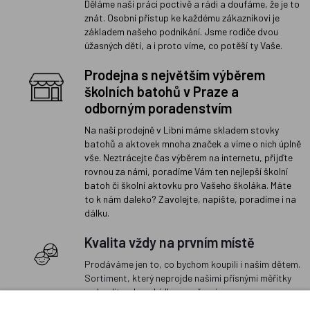
Děláme naši práci poctivě a rádi a doufáme, že je to
znát. Osobní přístup ke každému zákazníkovi je
základem našeho podnikání. Jsme rodiče dvou
úžasných dětí, a i proto víme, co potěší ty Vaše.
Prodejna s největším výběrem
školních batohů v Praze a
odborným poradenstvím
Na naší prodejně v Libni máme skladem stovky
batohů a aktovek mnoha značek a víme o nich úplně
vše. Neztrácejte čas výběrem na internetu, přijďte
rovnou za námi, poradíme Vám ten nejlepší školní
batoh či školní aktovku pro Vašeho školáka. Máte
to k nám daleko? Zavolejte, napište, poradíme i na
dálku.
Kvalita vždy na prvním místě
Prodáváme jen to, co bychom koupili i našim dětem.
Sortiment, který neprojde našimi přísnými měřítky
na kvalitu, do nabídky nezařazujeme.