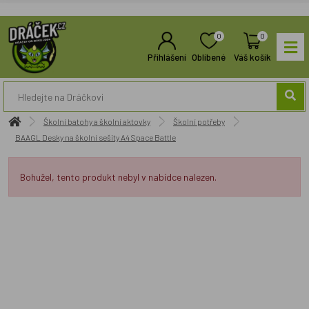
0
0
Přihlášení
Oblíbené
Váš košík
Školní batohy a školní aktovky
Školní potřeby
BAAGL Desky na školní sešity A4 Space Battle
Bohužel, tento produkt nebyl v nabídce nalezen.