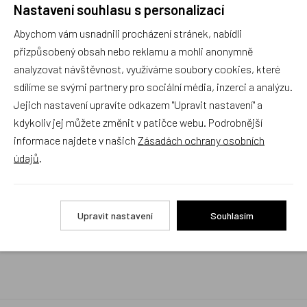
Nastavení souhlasu s personalizací
Rychlé vyřízení reklamace i na dálku
Abychom vám usnadnili procházení stránek, nabídli
Pokud to povaha vady umožňuje (zjevná
neopravitelnost výrobku), reklamaci vyřídíme i na
přizpůsobený obsah nebo reklamu a mohli anonymně
základě pouhého zaslání fotografií na náš email a
analyzovat návštěvnost, využíváme soubory cookies, které
vyměníme zboží kus za kus. Vždy se snažíme šetřit
sdílíme se svými partnery pro sociální média, inzerci a analýzu.
Váš čas a peníze. Můžeme si to dovolit, protože
naše kvalitní zboží zákazníci téměř nereklamují.
Jejich nastavení upravíte odkazem "Upravit nastavení" a
kdykoliv jej můžete změnit v patičce webu. Podrobnější
Milujeme české výrobky
informace najdete v našich
Zásadách ochrany osobních
a proto budou vždy v našem sortimentu zaujímat
údajů
.
přednostní místo
Rychlé doručení
Upravit nastavení
Souhlasím
Objednávky obsahující jen skladové položky
expedujeme i v den objednávky, ostatní dle dodací
lhůty uvedené na eshopu