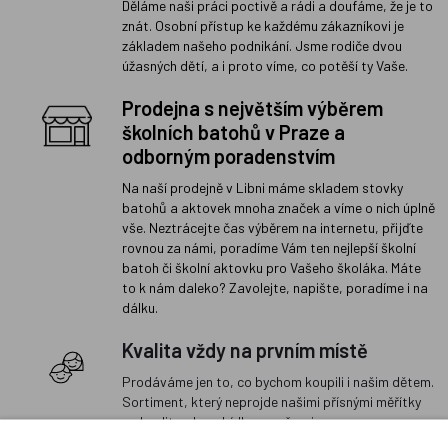
Děláme naši práci poctivě a rádi a doufáme, že je to
znát. Osobní přístup ke každému zákazníkovi je
základem našeho podnikání. Jsme rodiče dvou
úžasných dětí, a i proto víme, co potěší ty Vaše.
Prodejna s největším výběrem
školních batohů v Praze a
odborným poradenstvím
Na naší prodejně v Libni máme skladem stovky
batohů a aktovek mnoha značek a víme o nich úplně
vše. Neztrácejte čas výběrem na internetu, přijďte
rovnou za námi, poradíme Vám ten nejlepší školní
batoh či školní aktovku pro Vašeho školáka. Máte
to k nám daleko? Zavolejte, napište, poradíme i na
dálku.
Kvalita vždy na prvním místě
Prodáváme jen to, co bychom koupili i našim dětem.
Sortiment, který neprojde našimi přísnými měřítky
na kvalitu, do nabídky nezařazujeme.