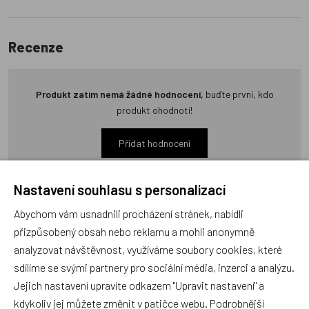
Recenze
Produkt zatím nemá žádné hodnocení,
buďte první, kdo
produkt ohodnotí!
Přidat hodnocení
Nastavení souhlasu s personalizací
Abychom vám usnadnili procházení stránek, nabídli
přizpůsobený obsah nebo reklamu a mohli anonymně
Zboží se stejným motivem
analyzovat návštěvnost, využíváme soubory cookies, které
sdílíme se svými partnery pro sociální média, inzerci a analýzu.
Jejich nastavení upravíte odkazem "Upravit nastavení" a
BAAGL Sportovní taška
BAAGL Ledvinka Snap
kdykoliv jej můžete změnit v patičce webu. Podrobnější
Wave GRS
Wave GRS