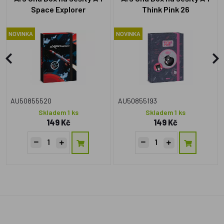
Space Explorer
Think Pink 26
NOVINKA
NOVINKA
AU50855520
AU50855193
Skladem 1 ks
Skladem 1 ks
149 Kč
149 Kč