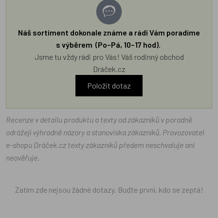
Náš sortiment dokonale známe a rádi Vám poradíme
s výběrem (Po–Pá, 10–17 hod).
Jsme tu vždy rádi pro Vás! Váš rodinný obchod
Dráček.cz
Položit dotaz
Recenze v detailu produktu a texty od zákazníků v poradně
odrážejí výhradně názory a stanoviska zákazníků. Provozovatel
e-shopu Dráček.cz texty zákazníků předem neschvaluje ani
neověřuje.
Zatím zde nejsou žádné dotazy. Buďte první, kdo se zeptá!