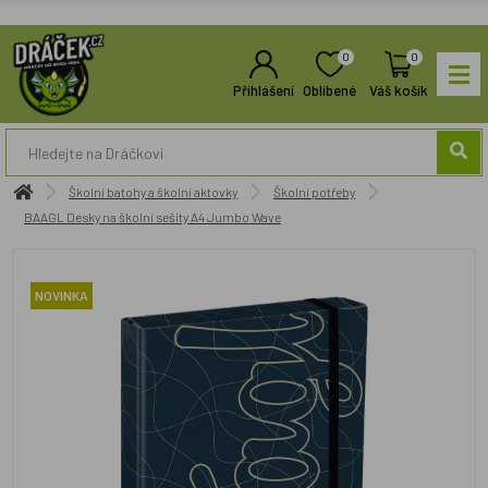
0
0
Přihlášení
Oblíbené
Váš košík
Školní batohy a školní aktovky
Školní potřeby
BAAGL Desky na školní sešity A4 Jumbo Wave
NOVINKA