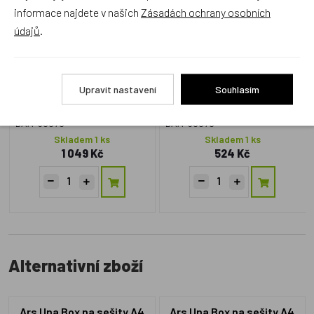
informace najdete v našich
Zásadách ochrany osobních
údajů
.
Upravit nastavení
Souhlasím
BAA-36076
BAA-36078
Skladem 1 ks
Skladem 1 ks
1 049 Kč
524 Kč
Alternativní zboží
Ars Una Box na sešity A4
Ars Una Box na sešity A4