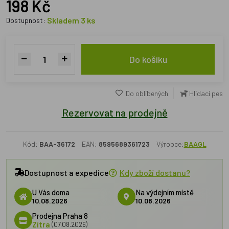
198 Kč
Skladem 3 ks
Dostupnost:
Do košíku
Do oblíbených
Hlídací pes
Rezervovat na prodejně
Kód:
BAA-36172
EAN:
8595689361723
Výrobce:
BAAGL
Dostupnost a expedice
Kdy zboží dostanu?
U Vás doma
Na výdejním místě
10.08.2026
10.08.2026
Prodejna Praha 8
Zítra
(07.08.2026)