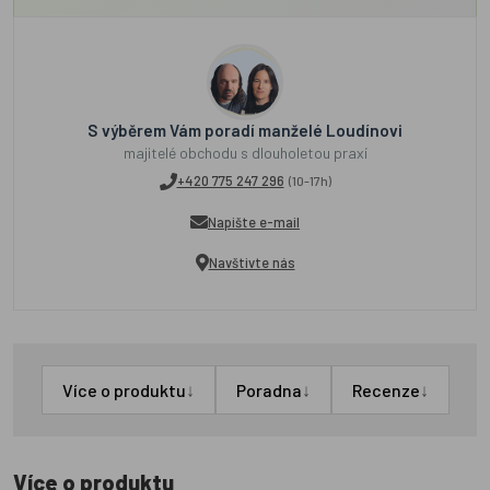
S výběrem Vám poradí manželé Loudínovi
majitelé obchodu s dlouholetou praxí
+420 775 247 296
(10-17h)
Napište e-mail
Navštivte nás
↓
↓
↓
Více o produktu
Poradna
Recenze
Více o produktu