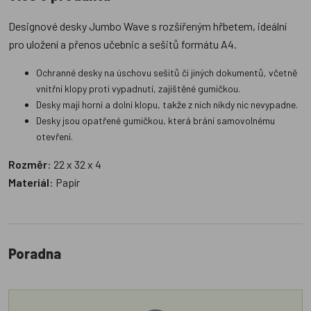
Designové desky Jumbo Wave s rozšířeným hřbetem, ideální
pro uložení a přenos učebnic a sešitů formátu A4.
Ochranné desky na úschovu sešitů či jiných dokumentů, včetně
vnitřní klopy proti vypadnutí, zajištěné gumičkou.
Desky mají horní a dolní klopu, takže z nich nikdy nic nevypadne.
Desky jsou opatřené gumičkou, která brání samovolnému
otevření.
Rozměr
: 22 x 32 x 4
Materiál
: Papír
Poradna