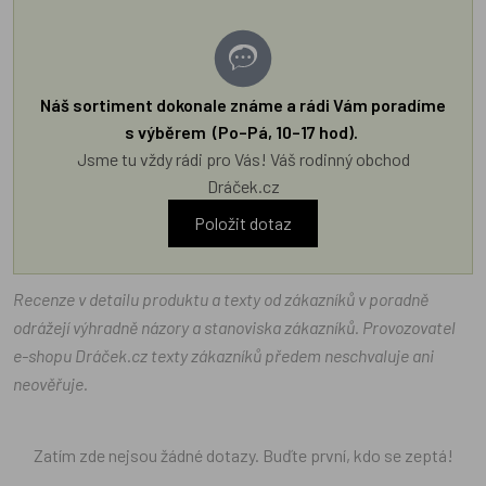
Náš sortiment dokonale známe a rádi Vám poradíme
s výběrem (Po–Pá, 10–17 hod).
Jsme tu vždy rádi pro Vás! Váš rodinný obchod
Dráček.cz
Položit dotaz
Recenze v detailu produktu a texty od zákazníků v poradně
odrážejí výhradně názory a stanoviska zákazníků. Provozovatel
e-shopu Dráček.cz texty zákazníků předem neschvaluje ani
neověřuje.
Zatím zde nejsou žádné dotazy. Buďte první, kdo se zeptá!