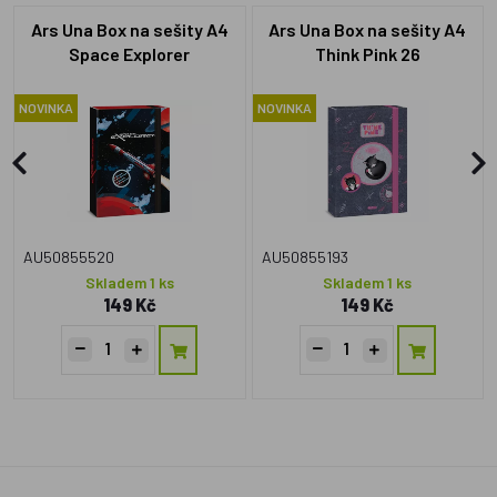
Ars Una Box na sešity A4
Ars Una Box na sešity A4
Space Explorer
Think Pink 26
NOVINKA
NOVINKA
AU50855520
AU50855193
Skladem 1 ks
Skladem 1 ks
149 Kč
149 Kč