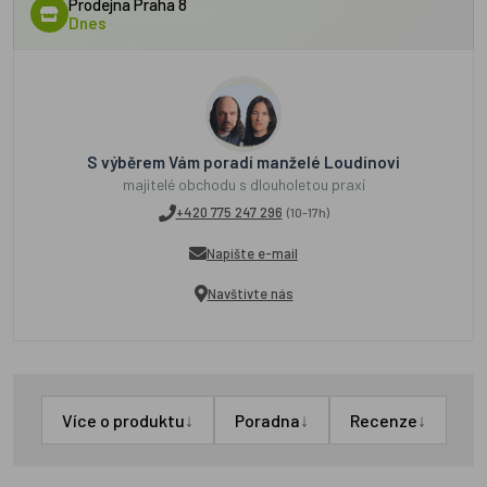
Prodejna Praha 8
Dnes
S výběrem Vám poradí manželé Loudínovi
majitelé obchodu s dlouholetou praxí
+420 775 247 296
(10-17h)
Napište e-mail
Navštivte nás
↓
↓
↓
Více o produktu
Poradna
Recenze