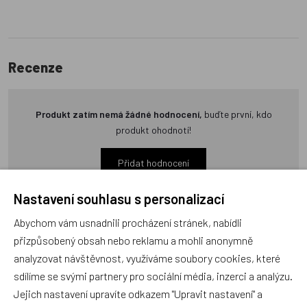
Recenze
Produkt zatím nemá žádné hodnocení,
buďte první, kdo
produkt ohodnotí!
Přidat hodnocení
Nastavení souhlasu s personalizací
Abychom vám usnadnili procházení stránek, nabídli
přizpůsobený obsah nebo reklamu a mohli anonymně
analyzovat návštěvnost, využíváme soubory cookies, které
Zboží se stejným motivem
sdílíme se svými partnery pro sociální média, inzerci a analýzu.
Jejich nastavení upravíte odkazem "Upravit nastavení" a