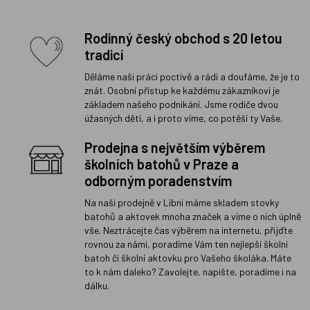
Rodinný český obchod s 20 letou
tradicí
Děláme naši práci poctivě a rádi a doufáme, že je to
znát. Osobní přístup ke každému zákazníkovi je
základem našeho podnikání. Jsme rodiče dvou
úžasných dětí, a i proto víme, co potěší ty Vaše.
Prodejna s největším výběrem
školních batohů v Praze a
odborným poradenstvím
Na naší prodejně v Libni máme skladem stovky
batohů a aktovek mnoha značek a víme o nich úplně
vše. Neztrácejte čas výběrem na internetu, přijďte
rovnou za námi, poradíme Vám ten nejlepší školní
batoh či školní aktovku pro Vašeho školáka. Máte
to k nám daleko? Zavolejte, napište, poradíme i na
dálku.