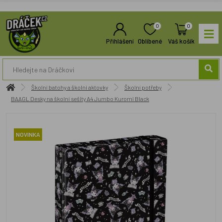
0
0
Přihlášení
Oblíbené
Váš košík
Školní batohy a školní aktovky
Školní potřeby
BAAGL Desky na školní sešity A4 Jumbo Kuromi Black
NOVINKA