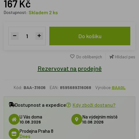
167 Kč
Skladem 2 ks
Dostupnost:
Do košíku
Do oblíbených
Hlídací pes
Rezervovat na prodejně
Kód:
BAA-31606
EAN:
8595689316068
Výrobce:
BAAGL
Dostupnost a expedice
Kdy zboží dostanu?
U Vás doma
Na výdejním místě
10.08.2026
10.08.2026
Prodejna Praha 8
Dnes