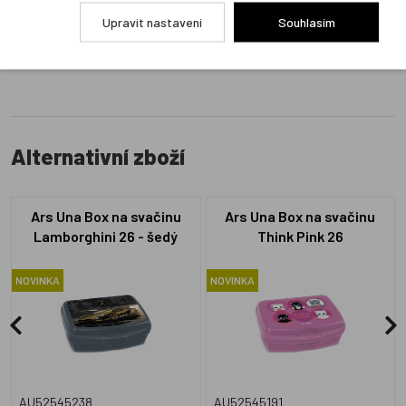
Upravit nastavení
Souhlasím
Přidat hodnocení
Alternativní zboží
Ars Una Box na svačinu
Ars Una Box na svačinu
Lamborghini 26 - šedý
Think Pink 26
NOVINKA
NOVINKA
AU52545238
AU52545191