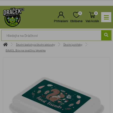
0
0
Přihlášení
Oblíbené
Váš košík
Školní batohy a školní aktovky
Školní potřeby
BAAGL Box na svačinu Veverka