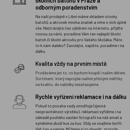
školních batohů v Praze a
odborným poradenstvím
Na naší prodejně v Libni máme skladem stovky
batohů a aktovek mnoha značek a víme o nich úplně
vše. Neztrácejte čas výběrem na internetu, přijďte
rovnou za námi, poradíme Vám ten nejlepší školní
batoh či školní aktovku pro Vašeho školáka. Máte
to k nám daleko? Zavolejte, napište, poradíme i na
dálku.
Kvalita vždy na prvním místě
Prodáváme jen to, co bychom koupili i našim dětem.
Sortiment, který neprojde našimi přísnými měřítky
na kvalitu, do nabídky nezařazujeme.
Rychlé vyřízení reklamace i na dálku
Pokud to povaha vady umožňuje (zjevná
neopravitelnost výrobku), reklamaci vyřídíme i na
základě pouhého zaslání fotografií na náš email a
vyměníme zboží kus za kus. Vždy se snažíme šetřit
Váš čas a peníze. Můžeme si to dovolit, protože