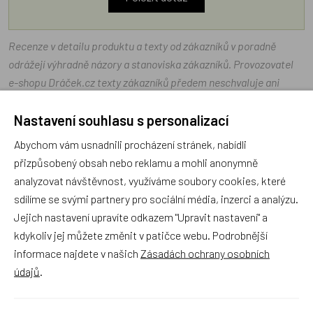
Recenze v detailu produktu a texty od zákazníků v poradně
odrážejí výhradně názory a stanoviska zákazníků. Provozovatel
e-shopu Dráček.cz texty zákazníků předem neschvaluje ani
neověřuje.
Nastavení souhlasu s personalizací
Abychom vám usnadnili procházení stránek, nabídli
Zatím zde nejsou žádné dotazy. Buďte první, kdo se zeptá!
přizpůsobený obsah nebo reklamu a mohli anonymně
analyzovat návštěvnost, využíváme soubory cookies, které
sdílíme se svými partnery pro sociální média, inzerci a analýzu.
Jejich nastavení upravíte odkazem "Upravit nastavení" a
Recenze
kdykoliv jej můžete změnit v patičce webu. Podrobnější
informace najdete v našich
Zásadách ochrany osobních
údajů
.
Produkt zatím nemá žádné hodnocení,
buďte první, kdo
produkt ohodnotí!