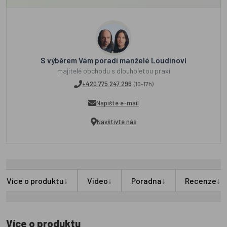
S výběrem Vám poradí manželé Loudínovi
majitelé obchodu s dlouholetou praxí
+420 775 247 296
(10-17h)
Napište e-mail
Navštivte nás
↓
↓
↓
↓
Více o produktu
Video
Poradna
Recenze
Více o produktu