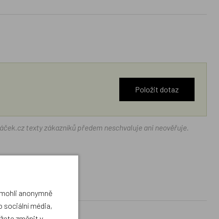
Položit dotaz
ráček.cz texty zákazníků předem neschvaluje ani neověřuje.
a mohli anonymně
 sociální média,
ůžete změnit v