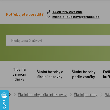
+420 775 247 296
Potřebujete poradit?
michala.loudinova@dracek.cz
Tipy na
Školní batohy a
Školní batohy
Taš
vánoční
školní aktovky
podle značky
kuf
dárky
Školní batohy a školní aktovky
Školní potřeby
BA