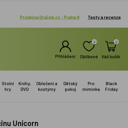
Prodejna Dráček.cz - Praha 8
Testy a recenze
0
0
Přihlášení
Oblíbené
Váš košík
Stolní
Knihy,
Oblečení a
Dětský
Pro
Black
hry
DVD
kostýmy
pokoj
miminka
Friday
činu Unicorn