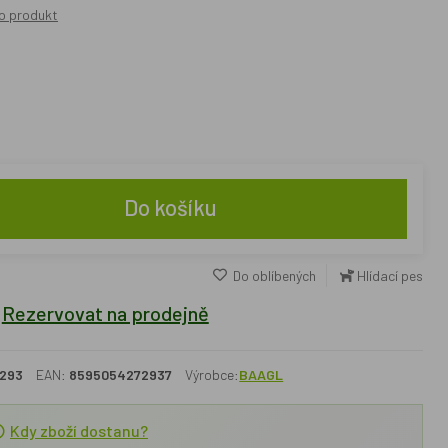
o produkt
Do košíku
Do oblíbených
Hlídací pes
Rezervovat na prodejně
293
EAN:
8595054272937
Výrobce:
BAAGL
Kdy zboží dostanu?