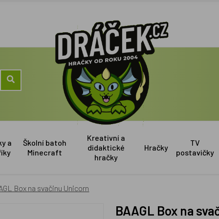
Kreativní a
ky a
Školní batoh
TV
didaktické
Hračky
říky
Minecraft
postavičky
hračky
AGL Box na svačinu Unicorn
BAAGL Box na sva