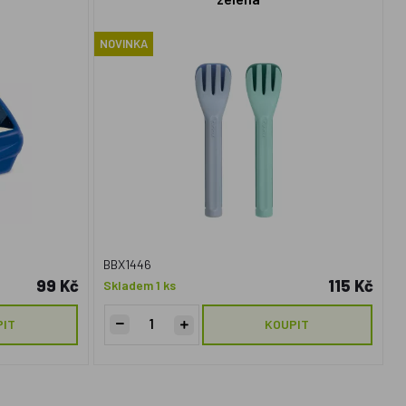
NOVINKA
BBX1446
99 Kč
115 Kč
Skladem 1 ks
PIT
KOUPIT