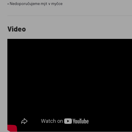
• Nedoporučujeme mýt v myčce
Video