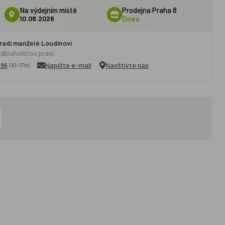
Na výdejním místě
Prodejna Praha 8
10.08.2026
Dnes
adí manželé Loudínovi
 dlouholetou praxí
296
Napište e-mail
Navštivte nás
(10-17h)