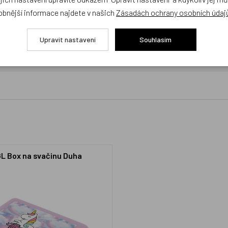
obnější informace najdete v našich
Zásadách ochrany osobních údaj
Upravit nastavení
Souhlasím
cení,
buďte první, kdo produkt ohodnotí!
L Box na svačinu Duha