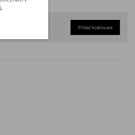
ů
.
Přidat hodnocení