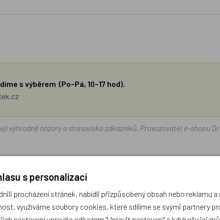
díme s výběrem (Po–Pá, 10–17 hod).
ček.cz
žejí výhradně názory a stanoviska zákazníků. Provozovatel e-shopu D
Zatím zde nejsou žádné dotazy. Buďte první, kdo se zeptá!
lasu s personalizací
ili procházení stránek, nabídli přizpůsobený obsah nebo reklamu 
ost, využíváme soubory cookies, které sdílíme se svými partnery pro
ejich nastavení upravíte odkazem "Upravit nastavení" a kdykoliv jej m