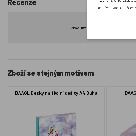
Recenze
patičce webu. Podr
Produkt zatím nemá žádné hodno
Zboží se stejným motivem
BAAGL Desky na školní sešity A4 Duha
BAAG