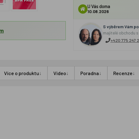
U Vás doma
10.08.2026
S výběrem Vám por
em
majitelé obchodu s
+420 775 247 
↓
↓
↓
↓
Více o produktu
Video
Poradna
Recenze