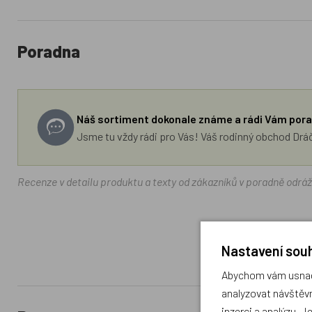
Poradna
Náš sortiment dokonale známe a rádi Vám pora
Jsme tu vždy rádi pro Vás! Váš rodinný obchod Drá
Recenze v detailu produktu a texty od zákazníků v poradně odrá
Nastavení souh
Abychom vám usnadn
analyzovat návštěvn
inzerci a analýzu. J