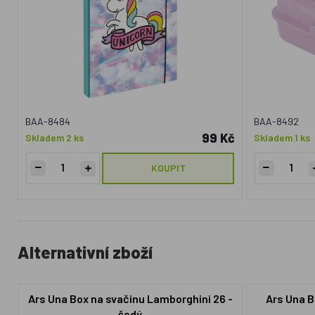
BAA-8484
BAA-8492
99 Kč
Skladem 2 ks
Skladem 1 ks
KOUPIT
Alternativní zboží
Ars Una Box na svačinu Lamborghini 26 -
Ars Una B
šedý