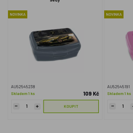
NOVINKA
NOVINKA
AU52545238
AU52545191
109 Kč
Skladem 1 ks
Skladem 1 ks
KOUPIT