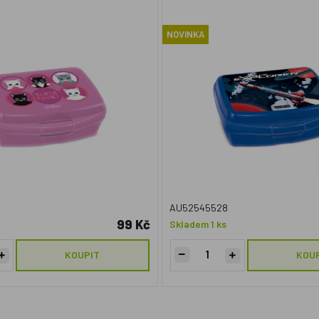
NOVINKA
AU52545528
99 Kč
Skladem 1 ks
KOUPIT
KOU