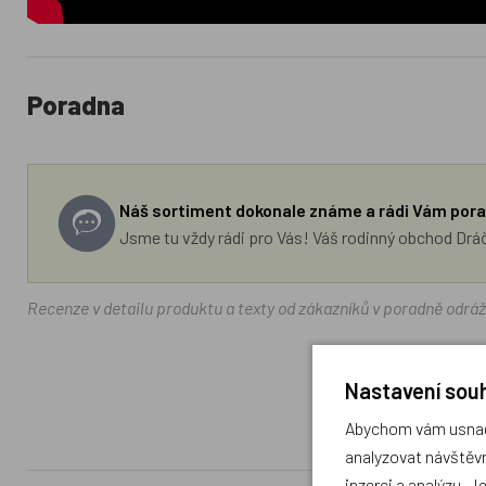
Poradna
Náš sortiment dokonale známe a rádi Vám pora
Jsme tu vždy rádi pro Vás! Váš rodinný obchod Drá
Recenze v detailu produktu a texty od zákazníků v poradně odrá
Nastavení souh
Abychom vám usnadn
analyzovat návštěvn
inzerci a analýzu. J