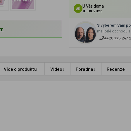
U Vás doma
10.08.2026
S výběrem Vám por
em
majitelé obchodu s
+420 775 247 
↓
↓
↓
↓
Více o produktu
Video
Poradna
Recenze