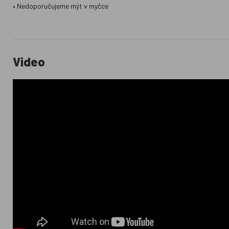
• Nedoporučujeme mýt v myčce
Video