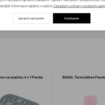
obnější informace najdete v našich
Zásadách ochrany osobních údaj
Upravit nastavení
Souhlasím
cení,
buďte první, kdo produkt ohodnotí!
ox na svačinu 4 v 1 Panda
BAAGL Termoláhev Panda