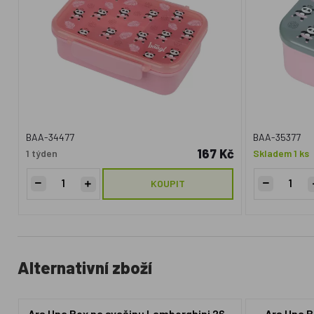
BAA-34477
BAA-35377
167 Kč
1 týden
Skladem 1 ks
KOUPIT
Alternativní zboží
Ars Una Box na svačinu Lamborghini 26 -
Ars Una B