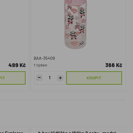
BAA-35409
499 Kč
366 Kč
1 týden
PIT
KOUPIT
ce Explorer
b.box Vidlička a lžička 2 sety - modrá,