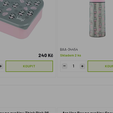
BAA-34454
240 Kč
Skladem 2 ks
KOUPIT
KOU
ox na svačinu Think Pink 26
Ars Una Box na svačinu Spa