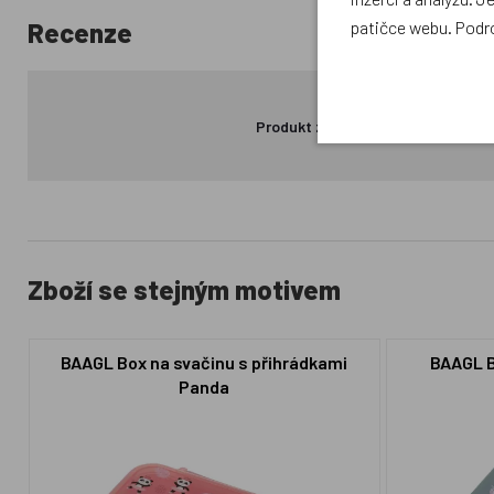
Recenze
patičce webu. Podr
Produkt zatím nemá žádné hodno
Zboží se stejným motivem
BAAGL Box na svačinu s přihrádkami
BAAGL B
Panda