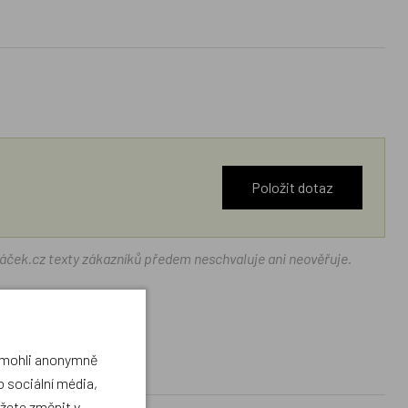
Položit dotaz
ráček.cz texty zákazníků předem neschvaluje ani neověřuje.
a mohli anonymně
 sociální média,
ůžete změnit v