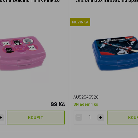
NOVINKA
AU52545528
99 Kč
Skladem 1 ks
KOUPIT
KOU