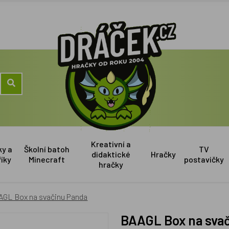
Kreativní a
ky a
Školní batoh
TV
didaktické
Hračky
říky
Minecraft
postavičky
hračky
AGL Box na svačinu Panda
BAAGL Box na sva