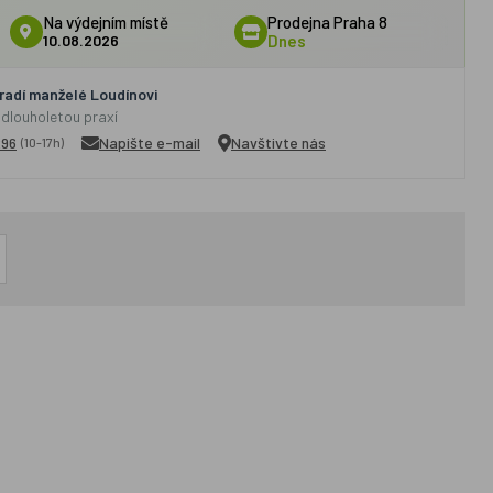
Na výdejním místě
Prodejna Praha 8
10.08.2026
Dnes
adí manželé Loudínovi
 dlouholetou praxí
296
Napište e-mail
Navštivte nás
(10-17h)