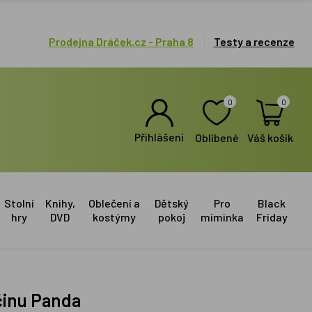
Prodejna Dráček.cz - Praha 8
Testy a recenze
0
0
Přihlášení
Oblíbené
Váš košík
Stolní
Knihy,
Oblečení a
Dětský
Pro
Black
hry
DVD
kostýmy
pokoj
miminka
Friday
činu Panda