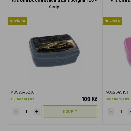
šedý
NOVINKA
NOVINKA
AU52545238
AU52545191
109 Kč
Skladem 1 ks
Skladem 1 ks
KOUPIT