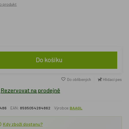
o produkt
Do košíku
Do oblíbených
Hlídací pes
Rezervovat na prodejně
486
EAN:
8595054284862
Výrobce:
BAAGL
Kdy zboží dostanu?