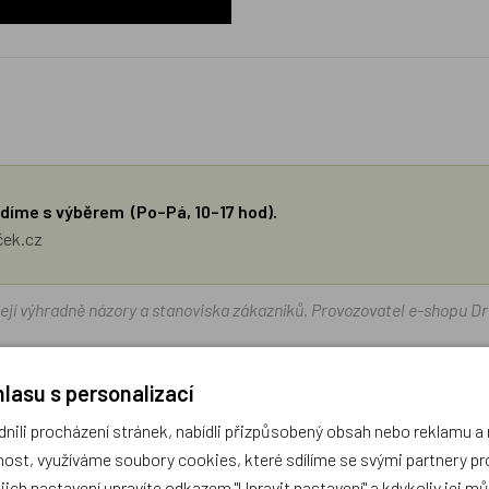
díme s výběrem (Po–Pá, 10–17 hod).
ček.cz
žejí výhradně názory a stanoviska zákazníků. Provozovatel e-shopu D
Zatím zde nejsou žádné dotazy. Buďte první, kdo se zeptá!
lasu s personalizací
ili procházení stránek, nabídli přizpůsobený obsah nebo reklamu 
ost, využíváme soubory cookies, které sdílíme se svými partnery pro
ejich nastavení upravíte odkazem "Upravit nastavení" a kdykoliv jej m