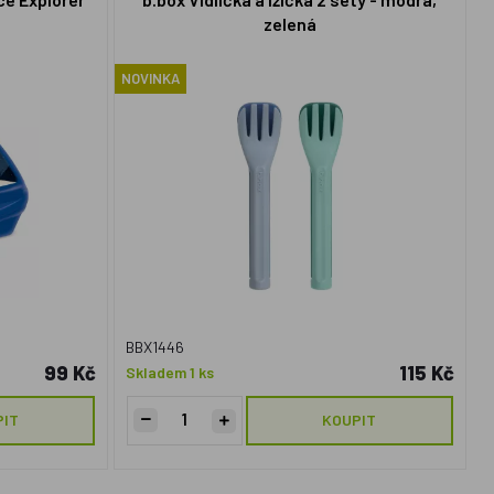
zelená
NOVINKA
BBX1446
99 Kč
115 Kč
Skladem 1 ks
PIT
KOUPIT