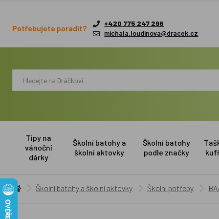
+420 775 247 296
Potřebujete poradit?
michala.loudinova@dracek.cz
Tipy na
Školní batohy a
Školní batohy
Taš
vánoční
školní aktovky
podle značky
kuf
dárky
Školní batohy a školní aktovky
Školní potřeby
BA