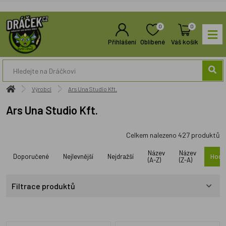
0
0
Přihlášení
Oblíbené
Váš košík
Výrobci
Ars Una Studio Kft.
Ars Una Studio Kft.
Celkem nalezeno
427
produktů
Název
Název
Doporučené
Nejlevnější
Nejdražší
Hodn
(A-Z)
(Z-A)
Filtrace produktů