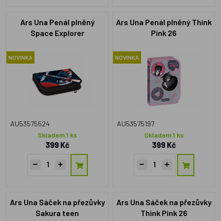
Ars Una Penál plněný
Ars Una Penál plněný Think
Space Explorer
Pink 26
NOVINKA
NOVINKA
AU53575524
AU53575197
Skladem 1 ks
Skladem 1 ks
399 Kč
399 Kč
Ars Una Sáček na přezůvky
Ars Una Sáček na přezůvky
Sakura teen
Think Pink 26