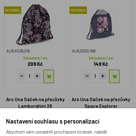
NOVINKA
NOVINKA
AU54595316
AU53565198
Skladem 1 ks
Skladem 1 ks
209 Kč
149 Kč
Ars Una Sáček na přezůvky
Ars Una Sáček na přezůvky
Lamborghini 26
Space Explorer
Nastavení souhlasu s personalizací
NOVINKA
NOVINKA
Abychom vám usnadnili procházení stránek, nabídli