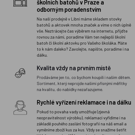
školních batohů v Praze a
odborným poradenstvím
Na naší prodejně v Libni máme skladem stovky
batohů a aktovek mnoha značek a víme o nich úplně
vše. Neztrácejte čas výběrem na internetu, přijďte
rovnou za námi, poradíme Vám ten nejlepší školní
batoh či školní aktovku pro Vašeho školáka. Máte
to k nám daleko? Zavolejte, napište, poradíme i na
dálku.
Kvalita vždy na prvním místě
Prodáváme jen to, co bychom koupili i našim dětem.
Sortiment, který neprojde našimi přísnými měřítky
na kvalitu, do nabídky nezařazujeme.
Rychlé vyřízení reklamace i na dálku
Pokud to povaha vady umožňuje (zjevná
neopravitelnost výrobku), reklamaci vyřídíme i na
základě pouhého zaslání fotografií na náš email a
vyměníme zboží kus za kus. Vždy se snažíme šetřit