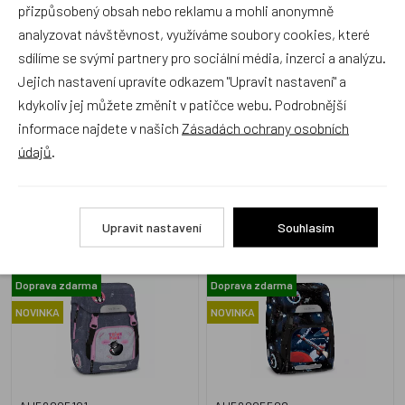
přizpůsobený obsah nebo reklamu a mohli anonymně
analyzovat návštěvnost, využíváme soubory cookies, které
sdílíme se svými partnery pro sociální média, inzerci a analýzu.
AU53565228
AU53565525
Jejich nastavení upravíte odkazem "Upravit nastavení" a
Skladem 1 ks
Skladem 1 ks
kdykoliv jej můžete změnit v patičce webu. Podrobnější
159 Kč
149 Kč
informace najdete v našich
Zásadách ochrany osobních
údajů
.
Ars Una Školní aktovka
Ars Una Školní aktovka
Upravit nastavení
Souhlasím
Anatomic Think Pink 26
Anatomic Space Explorer
Easy-pack
Easy-pack
Doprava zdarma
Doprava zdarma
NOVINKA
NOVINKA