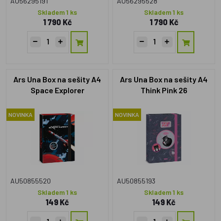
AU56295191
AU56295528
Skladem 1 ks
Skladem 1 ks
1 790 Kč
1 790 Kč
Ars Una Box na sešity A4
Ars Una Box na sešity A4
Space Explorer
Think Pink 26
NOVINKA
NOVINKA
AU50855520
AU50855193
Skladem 1 ks
Skladem 1 ks
149 Kč
149 Kč