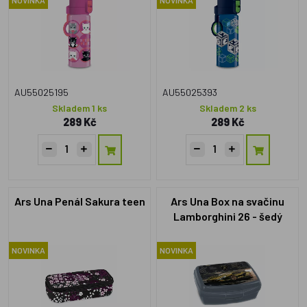
AU55025195
AU55025393
Skladem 1 ks
Skladem 2 ks
289 Kč
289 Kč
Ars Una Penál Sakura teen
Ars Una Box na svačinu
Lamborghini 26 - šedý
NOVINKA
NOVINKA