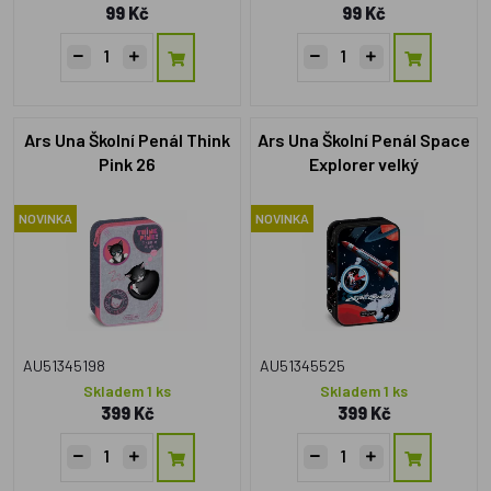
99 Kč
99 Kč
Ars Una Školní Penál Think
Ars Una Školní Penál Space
Pink 26
Explorer velký
NOVINKA
NOVINKA
AU51345198
AU51345525
Skladem 1 ks
Skladem 1 ks
399 Kč
399 Kč