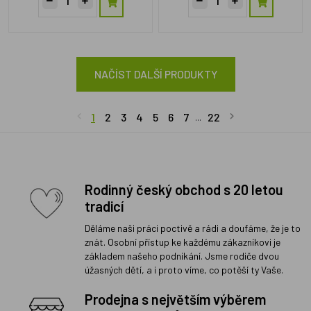
NAČÍST DALŠÍ PRODUKTY
1
2
3
4
5
6
7
22
...
Rodinný český obchod s 20 letou
tradicí
Děláme naši práci poctivě a rádi a doufáme, že je to
znát. Osobní přístup ke každému zákazníkovi je
základem našeho podnikání. Jsme rodiče dvou
úžasných dětí, a i proto víme, co potěší ty Vaše.
Prodejna s největším výběrem