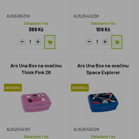
AU56165319
AU52545238
Skladem 1 ks
Skladem 1 ks
369 Kč
109 Kč
Ars Una Box na svačinu
Ars Una Box na svačinu
Think Pink 26
Space Explorer
NOVINKA
NOVINKA
AU52545191
AU52545528
Skladem 1 ks
Skladem 1 ks