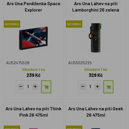
Ars Una Peněženka Space
Ars Una Láhev na pití
Explorer
Lamborghini 26 zelená
475ml
NOVINKA
NOVINKA
AU52475528
AU55025225
Skladem 1 ks
Skladem 1 ks
239 Kč
329 Kč
Ars Una Láhev na pití Think
Ars Una Láhev na pití Geek
Pink 26 475ml
26 475ml
NOVINKA
NOVINKA