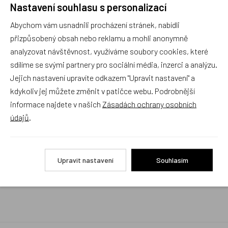
Nastavení souhlasu s personalizací
Rychlé vyřízení reklamace i na dálku
Abychom vám usnadnili procházení stránek, nabídli
Pokud to povaha vady umožňuje (zjevná
neopravitelnost výrobku), reklamaci vyřídíme i na
přizpůsobený obsah nebo reklamu a mohli anonymně
základě pouhého zaslání fotografií na náš email a
analyzovat návštěvnost, využíváme soubory cookies, které
vyměníme zboží kus za kus. Vždy se snažíme šetřit
sdílíme se svými partnery pro sociální média, inzerci a analýzu.
Váš čas a peníze. Můžeme si to dovolit, protože
naše kvalitní zboží zákazníci téměř nereklamují.
Jejich nastavení upravíte odkazem "Upravit nastavení" a
kdykoliv jej můžete změnit v patičce webu. Podrobnější
Milujeme české výrobky
informace najdete v našich
Zásadách ochrany osobních
a proto budou vždy v našem sortimentu zaujímat
údajů
.
přednostní místo
Rychlé doručení
Upravit nastavení
Souhlasím
Objednávky obsahující jen skladové položky
expedujeme i v den objednávky, ostatní dle dodací
lhůty uvedené na eshopu