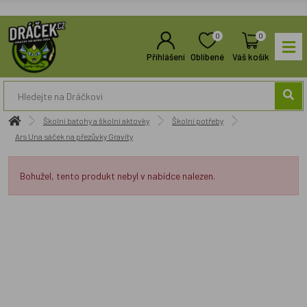
0
0
Přihlášení
Oblíbené
Váš košík
Školní batohy a školní aktovky
Školní potřeby
Ars Una sáček na přezůvky Gravity
Bohužel, tento produkt nebyl v nabídce nalezen.