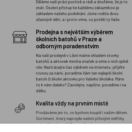
Děláme naši práci poctivě a rádi a doufáme, že je to
znát. Osobní přístup ke každému zákazníkovi je
základem našeho podnikání. Jsme rodiče dvou
úžasných dětí, a i proto víme, co potěší ty Vaše.
Prodejna s největším výběrem
školních batohů v Praze a
odborným poradenstvím
Na naší prodejně v Libni máme skladem stovky
batohů a aktovek mnoha značek a víme o nich úplně
vše. Neztrácejte čas výběrem na internetu, přijďte
rovnou za námi, poradíme Vám ten nejlepší školní
batoh či školní aktovku pro Vašeho školáka. Máte
to k nám daleko? Zavolejte, napište, poradíme i na
dálku.
Kvalita vždy na prvním místě
Prodáváme jen to, co bychom koupili i našim dětem.
Sortiment, který neprojde našimi přísnými měřítky
na kvalitu, do nabídky nezařazujeme.