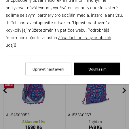
analyzovat návštěvnost, využíváme soubory cookies, které
sdílíme se svými partnery pro sociální média, inzerci a analýzu.
Jejich nastavení upravíte odkazem "Upravit nastavení" a
kdykoliv jej můžete změnit v patičce webu. Podrobnější
Zboží se stejným motivem
informace najdete v našich
Zásadách ochrany osobních
údajů
.
Školní batoh Ars Una -
Ars Una Sáček na přezůvky
Catalina Estrada lila
Catalina Estrada Lila
Upravit nastavení
Souhlasím
Doprava zdarma
Akce
AU54560956
AU53560957
Skladem 1 ks
1 týden
1 590 Kč
149 Kč