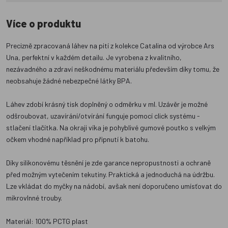
Více o produktu
Precizně zpracovaná láhev na pití z kolekce Catalina od výrobce Ars
Una, perfektní v každém detailu. Je vyrobena z kvalitního,
nezávadného a zdraví neškodnému materiálu především díky tomu, že
neobsahuje žádné nebezpečné látky BPA.
Láhev zdobí krásný tisk doplněný o odměrku v ml. Uzávěr je možné
odšroubovat, uzavírání/otvírání funguje pomocí click systému -
stlačení tlačítka. Na okraji víka je pohyblivé gumové poutko s velkým
očkem vhodné například pro připnutí k batohu.
Díky silikonovému těsnění je zde garance nepropustnosti a ochraně
před možným vytečením tekutiny. Praktická a jednoduchá na údržbu.
Lze vkládat do myčky na nádobí, avšak není doporučeno umísťovat do
mikrovlnné trouby.
Materiál: 100% PCTG plast