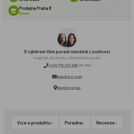
Prodejna Praha 8
Dnes
S výběrem Vám poradí manželé Loudínovi
majitelé obchodu s dlouholetou praxí
+420 775 247 296
(10-17h)
Napište e-mail
Navštivte nás
↓
↓
↓
Více o produktu
Poradna
Recenze