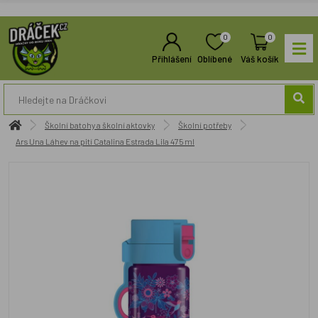
0
0
Přihlášení
Oblíbené
Váš košík
Školní batohy a školní aktovky
Školní potřeby
Ars Una Láhev na pití Catalina Estrada Lila 475 ml