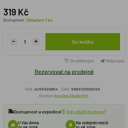
319 Kč
Skladem 1 ks
Dostupnost:
Do košíku
Do oblíbených
Hlídací pes
Rezervovat na prodejně
Kód:
AU55020954
EAN:
5993120009259
Výrobce:
Ars Una Studio Kft.
Dostupnost a expedice
Kdy zboží dostanu?
U Vás doma
Na výdejním místě
10.08.2026
10.08.2026