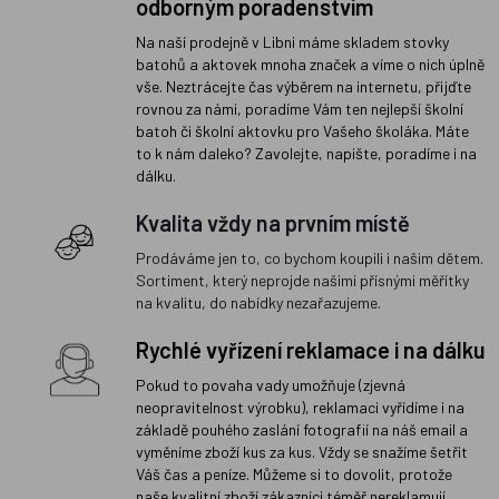
odborným poradenstvím
Na naší prodejně v Libni máme skladem stovky
batohů a aktovek mnoha značek a víme o nich úplně
vše. Neztrácejte čas výběrem na internetu, přijďte
rovnou za námi, poradíme Vám ten nejlepší školní
batoh či školní aktovku pro Vašeho školáka. Máte
to k nám daleko? Zavolejte, napište, poradíme i na
dálku.
Kvalita vždy na prvním místě
Prodáváme jen to, co bychom koupili i našim dětem.
Sortiment, který neprojde našimi přísnými měřítky
na kvalitu, do nabídky nezařazujeme.
Rychlé vyřízení reklamace i na dálku
Pokud to povaha vady umožňuje (zjevná
neopravitelnost výrobku), reklamaci vyřídíme i na
základě pouhého zaslání fotografií na náš email a
vyměníme zboží kus za kus. Vždy se snažíme šetřit
Váš čas a peníze. Můžeme si to dovolit, protože
naše kvalitní zboží zákazníci téměř nereklamují.