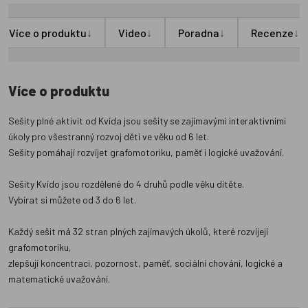
↓
↓
↓
↓
Více o produktu
Video
Poradna
Recenze
Více o produktu
Sešity plné aktivit od Kvída jsou sešity se zajímavými interaktivními
úkoly pro všestranný rozvoj dětí ve věku od 6 let.
Sešity pomáhají rozvíjet grafomotoriku, paměť i logické uvažování.
Sešity Kvído jsou rozdělené do 4 druhů podle věku dítěte.
Vybírat si můžete od 3 do 6 let.
Každý sešit má 32 stran plných zajímavých úkolů, které rozvíjejí
grafomotoriku,
zlepšují koncentraci, pozornost, paměť, sociální chování, logické a
matematické uvažování.