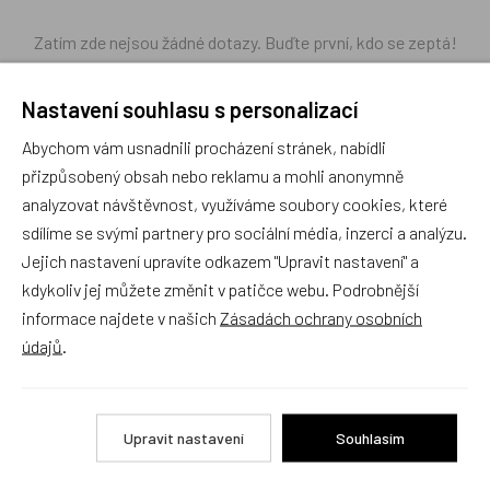
Zatím zde nejsou žádné dotazy. Buďte první, kdo se zeptá!
Nastavení souhlasu s personalizací
Abychom vám usnadnili procházení stránek, nabídli
přizpůsobený obsah nebo reklamu a mohli anonymně
Recenze
analyzovat návštěvnost, využíváme soubory cookies, které
sdílíme se svými partnery pro sociální média, inzerci a analýzu.
Produkt zatím nemá žádné hodnocení,
buďte první, kdo
Jejich nastavení upravíte odkazem "Upravit nastavení" a
produkt ohodnotí!
kdykoliv jej můžete změnit v patičce webu. Podrobnější
informace najdete v našich
Zásadách ochrany osobních
Přidat hodnocení
údajů
.
Upravit nastavení
Souhlasím