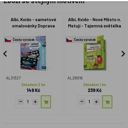
Zboží se stejným motivem
Albi, Kvído - sametové
Albi, Kvído - Nové Město n.
omalovánky Doprava
Metují - Tajemná světélka
Český výrobek
Český výrobek
AL31327
AL28916
Skladem 2 ks
Skladem 1 ks
149 Kč
239 Kč