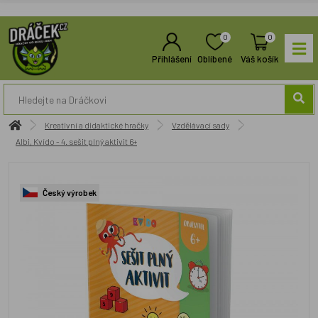
0
0
Přihlášení
Oblíbené
Váš košík
Kreativní a didaktické hračky
Vzdělávací sady
Albi, Kvído - 4. sešit plný aktivit 6+
Český výrobek