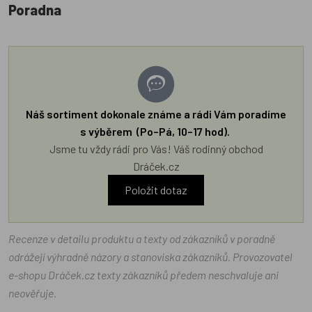
Poradna
Náš sortiment dokonale známe a rádi Vám poradíme
s výběrem (Po–Pá, 10–17 hod).
Jsme tu vždy rádi pro Vás! Váš rodinný obchod
Dráček.cz
Položit dotaz
Recenze v detailu produktu a texty od zákazníků v poradně
odrážejí výhradně názory a stanoviska zákazníků. Provozovatel
e-shopu Dráček.cz texty zákazníků předem neschvaluje ani
neověřuje.