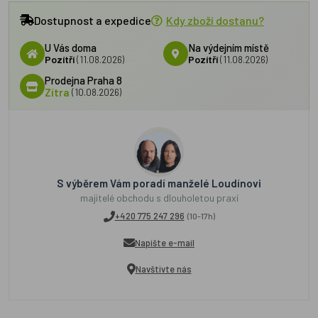
Dostupnost a expedice
Kdy zboží dostanu?
U Vás doma
Na výdejním místě
Pozítří
(11.08.2026)
Pozítří
(11.08.2026)
Prodejna Praha 8
Zítra
(10.08.2026)
S výběrem Vám poradí manželé Loudínovi
majitelé obchodu s dlouholetou praxí
+420 775 247 296
(10-17h)
Napište e-mail
Navštivte nás