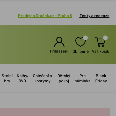
Prodejna Dráček.cz - Praha 8
Testy a recenze
0
0
Přihlášení
Oblíbené
Váš košík
Stolní
Knihy,
Oblečení a
Dětský
Pro
Black
hry
DVD
kostýmy
pokoj
miminka
Friday