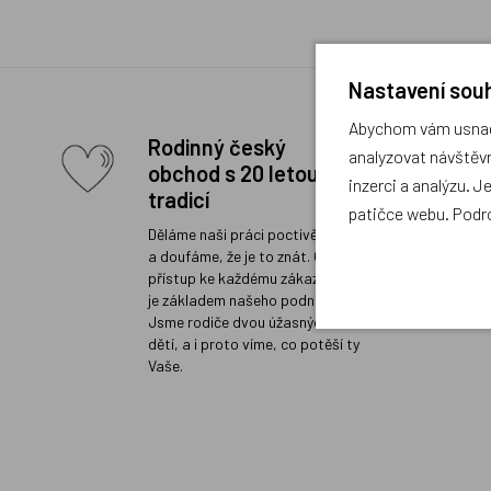
Nastavení souh
Abychom vám usnadn
Rodinný český
analyzovat návštěvn
obchod s 20 letou
inzerci a analýzu. J
tradicí
patičce webu. Podr
Děláme naši práci poctivě a rádi
a doufáme, že je to znát. Osobní
přístup ke každému zákazníkovi
je základem našeho podnikání.
Jsme rodiče dvou úžasných
dětí, a i proto víme, co potěší ty
Vaše.