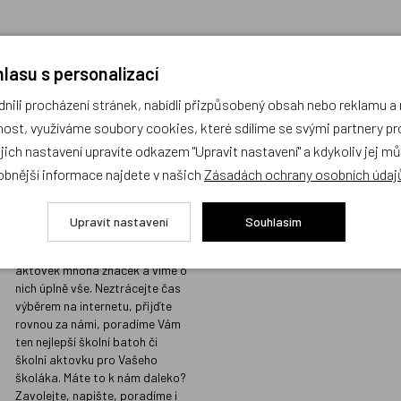
lasu s personalizací
ili procházení stránek, nabídli přizpůsobený obsah nebo reklamu 
Prodejna s největším
Kvalita vžd
ost, využíváme soubory cookies, které sdílíme se svými partnery pro
výběrem školních
místě
ejich nastavení upravíte odkazem "Upravit nastavení" a kdykoliv jej m
batohů v Praze a
Prodáváme jen t
obnější informace najdete v našich
Zásadách ochrany osobních údaj
odborným
koupili i našim d
poradenstvím
Sortiment, který
Upravit nastavení
Souhlasím
našimi přísnými 
Na naší prodejně v Libni máme
kvalitu, do nabíd
skladem stovky batohů a
nezařazujeme.
aktovek mnoha značek a víme o
nich úplně vše. Neztrácejte čas
výběrem na internetu, přijďte
rovnou za námi, poradíme Vám
ten nejlepší školní batoh či
školní aktovku pro Vašeho
školáka. Máte to k nám daleko?
Zavolejte, napište, poradíme i