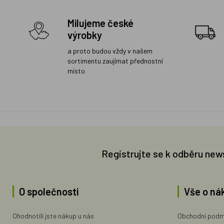
Milujeme české
výrobky
a proto budou vždy v našem
sortimentu zaujímat přednostní
místo
Registrujte se k odběru new
O společnosti
Vše o ná
Ohodnotili jste nákup u nás
Obchodní podm