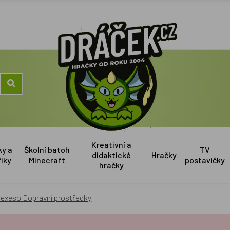
Kreativní a
ky a
Školní batoh
TV
didaktické
Hračky
říky
Minecraft
postavičky
hračky
 Pexeso Dopravní prostředky