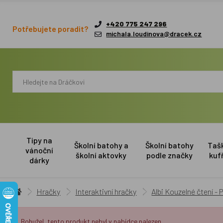
+420 775 247 296
Potřebujete poradit?
michala.loudinova@dracek.cz
Tipy na
Školní batohy a
Školní batohy
Taš
vánoční
školní aktovky
podle značky
kuf
dárky
Hračky
Interaktivní hračky
Albi Kouzelné čtení -
Bohužel, tento produkt nebyl v nabídce nalezen.