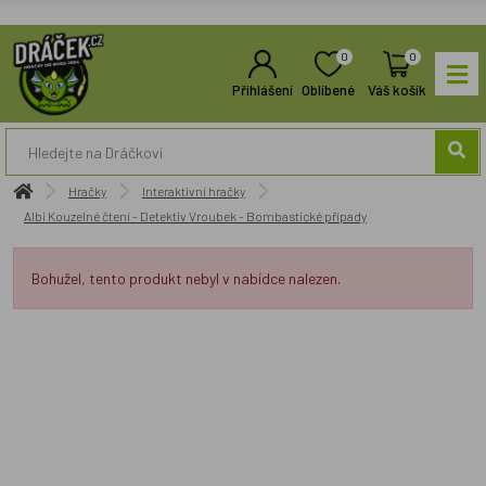
0
0
Přihlášení
Oblíbené
Váš košík
Hračky
Interaktivní hračky
Albi Kouzelné čtení - Detektiv Vroubek - Bombastické případy
Bohužel, tento produkt nebyl v nabídce nalezen.