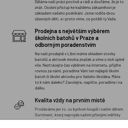
Děláme naši práci poctivě a rádi a doufáme, že je to
znát. Osobní přístup ke každému zákazníkovi je
základem našeho podnikání. Jsme rodiče dvou
úžasných dětí, a i proto víme, co potěší ty Vaše.
Prodejna s největším výběrem
školních batohů v Praze a
odborným poradenstvím
Na naší prodejně v Libni máme skladem stovky
batohů a aktovek mnoha značek a víme o nich úplně
vše. Neztrácejte čas výběrem na internetu, přijďte
rovnou za námi, poradíme Vám ten nejlepší školní
batoh či školní aktovku pro Vašeho školáka. Máte
to k nám daleko? Zavolejte, napište, poradíme i na
dálku.
Kvalita vždy na prvním místě
Prodáváme jen to, co bychom koupili i našim dětem.
Sortiment, který neprojde našimi přísnými měřítky
na kvalitu, do nabídky nezařazujeme.