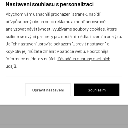
Nastavení souhlasu s personalizací
Rychlé vyřízení reklamace i na dálku
Abychom vám usnadnili procházení stránek, nabídli
Pokud to povaha vady umožňuje (zjevná
neopravitelnost výrobku), reklamaci vyřídíme i na
přizpůsobený obsah nebo reklamu a mohli anonymně
základě pouhého zaslání fotografií na náš email a
analyzovat návštěvnost, využíváme soubory cookies, které
vyměníme zboží kus za kus. Vždy se snažíme šetřit
sdílíme se svými partnery pro sociální média, inzerci a analýzu.
Váš čas a peníze. Můžeme si to dovolit, protože
naše kvalitní zboží zákazníci téměř nereklamují.
Jejich nastavení upravíte odkazem "Upravit nastavení" a
kdykoliv jej můžete změnit v patičce webu. Podrobnější
Milujeme české výrobky
informace najdete v našich
Zásadách ochrany osobních
a proto budou vždy v našem sortimentu zaujímat
údajů
.
přednostní místo
Rychlé doručení
Upravit nastavení
Souhlasím
Objednávky obsahující jen skladové položky
expedujeme i v den objednávky, ostatní dle dodací
lhůty uvedené na eshopu