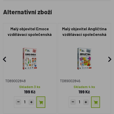
Alternativní zboží
Malý objevitel Emoce
Malý objevitel Angličtina
vzdělávací společenská
vzdělávací společenská
hra v krabici 19x29x4cm
hra v krabici 19x29x4cm
TD89002848
TD89002846
Skladem 3 ks
Skladem 4 ks
199 Kč
199 Kč