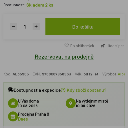
Skladem 2 ks
Dostupnost:
Do košíku
Do oblíbených
Hlídací pes
Rezervovat na prodejně
Kód:
AL35965
EAN:
9788087958933
Věk:
od 12 let
Výrobce:
Albi
Dostupnost a expedice
Kdy zboží dostanu?
U Vás doma
Na výdejním místě
10.08.2026
10.08.2026
Prodejna Praha 8
Dnes