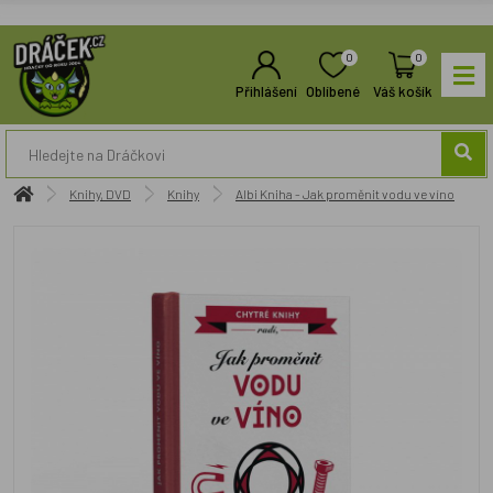
0
0
Přihlášení
Oblíbené
Váš košík
Knihy, DVD
Knihy
Albi Kniha - Jak proměnit vodu ve víno