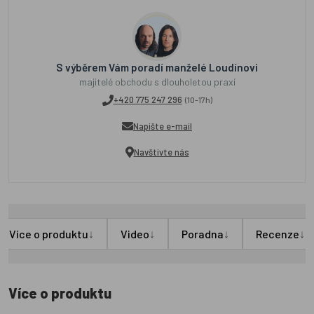
S výběrem Vám poradí manželé Loudínovi
majitelé obchodu s dlouholetou praxí
+420 775 247 296
(10-17h)
Napište e-mail
Navštivte nás
↓
↓
↓
↓
Více o produktu
Video
Poradna
Recenze
Více o produktu