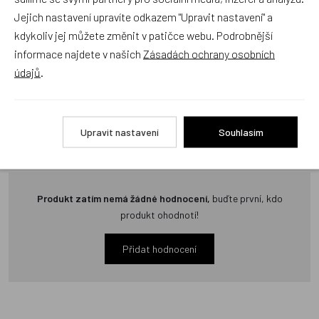
neověřuje.
Jejich nastavení upravíte odkazem "Upravit nastavení" a
kdykoliv jej můžete změnit v patičce webu. Podrobnější
informace najdete v našich
Zásadách ochrany osobních
Zatím zde nejsou žádné dotazy. Buďte první, kdo se zeptá!
údajů
.
Upravit nastavení
Souhlasím
Recenze
Produkt zatím nemá žádné hodnocení,
buďte první, kdo
produkt ohodnotí!
Přidat hodnocení