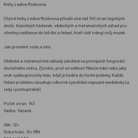
Knihy z edice Mozkovna
Chytré knihy z edice Mozkovna přináší více než 140 stran logických
úkolů, klasických hádanek, vědeckých a matematických záhad pro
všechny nadšence do luštění a řešení, kteří rádi trénují svůj mozek.
Jak proměnit vodu a víno
Vědecké a matematické záhady založené na principech fungování
skutečného světa. Zjistěte, proč se velikost Měsíce mění nebo jaký
zvuk vydávají kostky ledu, když je hodíte do horké polévky. Každé
řešení problému obsahuje odborné vysvětlení napsané nevědecky (a
tedy i pochopitelně).
Počet stran: 143
Vazba: Vázaná
Věk: 12+
Doba hraní: 10+ MIN