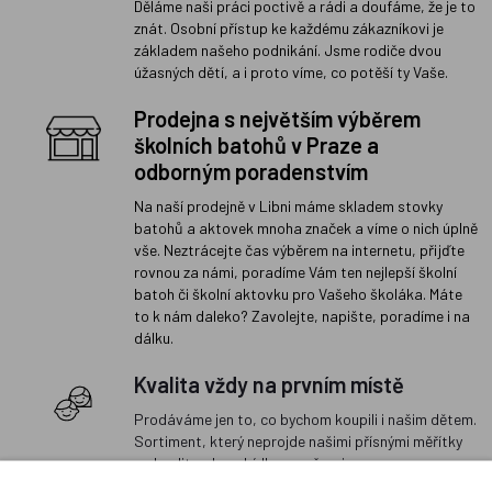
Děláme naši práci poctivě a rádi a doufáme, že je to
znát. Osobní přístup ke každému zákazníkovi je
základem našeho podnikání. Jsme rodiče dvou
úžasných dětí, a i proto víme, co potěší ty Vaše.
Prodejna s největším výběrem
školních batohů v Praze a
odborným poradenstvím
Na naší prodejně v Libni máme skladem stovky
batohů a aktovek mnoha značek a víme o nich úplně
vše. Neztrácejte čas výběrem na internetu, přijďte
rovnou za námi, poradíme Vám ten nejlepší školní
batoh či školní aktovku pro Vašeho školáka. Máte
to k nám daleko? Zavolejte, napište, poradíme i na
dálku.
Kvalita vždy na prvním místě
Prodáváme jen to, co bychom koupili i našim dětem.
Sortiment, který neprojde našimi přísnými měřítky
na kvalitu, do nabídky nezařazujeme.