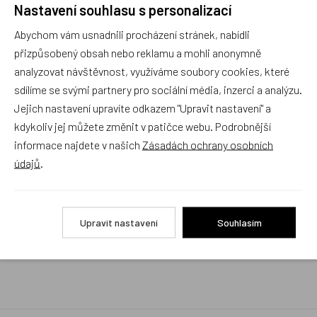
Nastavení souhlasu s personalizací
Rychlé vyřízení reklamace i na dálku
Abychom vám usnadnili procházení stránek, nabídli
Pokud to povaha vady umožňuje (zjevná
neopravitelnost výrobku), reklamaci vyřídíme i na
přizpůsobený obsah nebo reklamu a mohli anonymně
základě pouhého zaslání fotografií na náš email a
analyzovat návštěvnost, využíváme soubory cookies, které
vyměníme zboží kus za kus. Vždy se snažíme šetřit
sdílíme se svými partnery pro sociální média, inzerci a analýzu.
Váš čas a peníze. Můžeme si to dovolit, protože
naše kvalitní zboží zákazníci téměř nereklamují.
Jejich nastavení upravíte odkazem "Upravit nastavení" a
kdykoliv jej můžete změnit v patičce webu. Podrobnější
Milujeme české výrobky
informace najdete v našich
Zásadách ochrany osobních
a proto budou vždy v našem sortimentu zaujímat
údajů
.
přednostní místo
Rychlé doručení
Upravit nastavení
Souhlasím
Objednávky obsahující jen skladové položky
expedujeme i v den objednávky, ostatní dle dodací
lhůty uvedené na eshopu