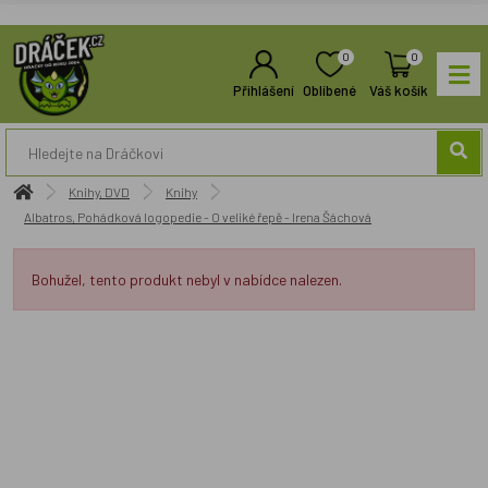
0
0
Přihlášení
Oblíbené
Váš košík
Knihy, DVD
Knihy
Albatros, Pohádková logopedie - O veliké řepě - Irena Šáchová
Bohužel, tento produkt nebyl v nabídce nalezen.