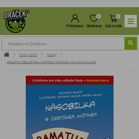
0
0
Přihlášení
Oblíbené
Váš košík
Knihy, DVD
Knihy
Albatros, Násobilka s čertíkem Kvítkem, Romana Suchá