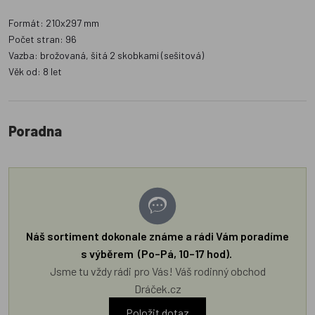
Formát: 210x297 mm
Počet stran: 96
Vazba: brožovaná, šitá 2 skobkami (sešitová)
Věk od: 8 let
Poradna
Náš sortiment dokonale známe a rádi Vám poradíme
s výběrem (Po–Pá, 10–17 hod).
Jsme tu vždy rádi pro Vás! Váš rodinný obchod
Dráček.cz
Položit dotaz