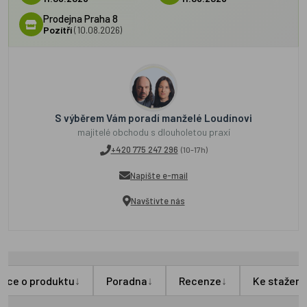
Prodejna Praha 8
Pozítří
(10.08.2026)
S výběrem Vám poradí manželé Loudínovi
majitelé obchodu s dlouholetou praxí
+420 775 247 296
(10-17h)
Napište e-mail
Navštivte nás
↓
↓
↓
Více o produktu
Poradna
Recenze
Ke stažení