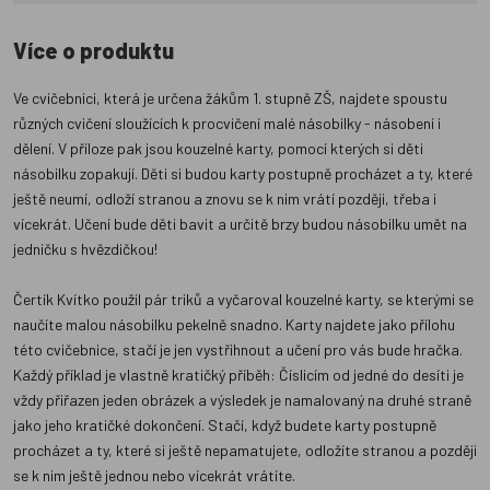
Více o produktu
Ve cvičebnici, která je určena žákům 1. stupně ZŠ, najdete spoustu
různých cvičení sloužících k procvičení malé násobilky - násobení i
dělení. V příloze pak jsou kouzelné karty, pomocí kterých si děti
násobilku zopakují. Děti si budou karty postupně procházet a ty, které
ještě neumí, odloží stranou a znovu se k nim vrátí později, třeba i
vícekrát. Učení bude děti bavit a určitě brzy budou násobilku umět na
jedničku s hvězdičkou!
Čertík Kvítko použil pár triků a vyčaroval kouzelné karty, se kterými se
naučíte malou násobilku pekelně snadno. Karty najdete jako přílohu
této cvičebnice, stačí je jen vystřihnout a učení pro vás bude hračka.
Každý příklad je vlastně kratičký příběh: Číslicím od jedné do desíti je
vždy přiřazen jeden obrázek a výsledek je namalovaný na druhé straně
jako jeho kratičké dokončení. Stačí, když budete karty postupně
procházet a ty, které si ještě nepamatujete, odložíte stranou a později
se k nim ještě jednou nebo vícekrát vrátíte.