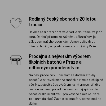
Rodinný český obchod s 20 letou
tradicí
Děláme naši práci poctivě a rádi a doufáme, že je to
znát. Osobní přístup ke každému zákazníkovi je
základem našeho podnikání. Jsme rodiče dvou
úžasných dětí, a i proto víme, co potěší ty Vaše.
Prodejna s největším výběrem
školních batohů v Praze a
odborným poradenstvím
Na naší prodejně v Libni máme skladem stovky
batohů a aktovek mnoha značek a víme o nich úplně
vše. Neztrácejte čas výběrem na internetu, přijďte
rovnou za námi, poradíme Vám ten nejlepší školní
batoh či školní aktovku pro Vašeho školáka. Máte
to k nám daleko? Zavolejte, napište, poradíme i na
dálku.