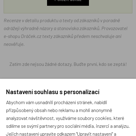
Recenze v detailu produktu a texty od zákazníků v poradně
odrážejí výhradně názory a stanoviska zákazníků. Provozovatel
e-shopu Dráček.cz texty zákazníků předem neschvaluje ani
neověřuje.
Zatím zde nejsou žádné dotazy. Buďte první, kdo se zeptá!
Nastavení souhlasu s personalizací
Recenze
Abychom vám usnadnili procházení stránek, nabídli
přizpůsobený obsah nebo reklamu a mohli anonymně
analyzovat návštěvnost, využíváme soubory cookies, které
Produkt zatím nemá žádné hodnocení,
buďte první, kdo
sdílíme se svými partnery pro sociální média, inzerci a analýzu.
produkt ohodnotí!
Jejich nastavení upravíte odkazem "Upravit nastavení" a