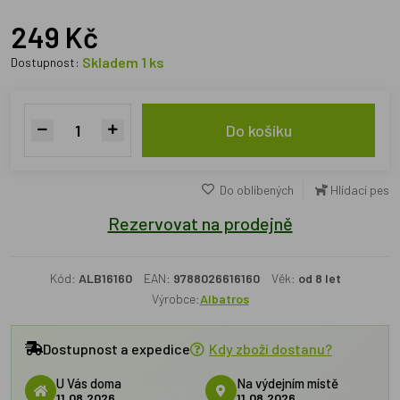
249 Kč
Skladem 1 ks
Dostupnost:
Do košíku
Do oblíbených
Hlídací pes
Rezervovat na prodejně
Kód:
ALB16160
EAN:
9788026616160
Věk:
od 8 let
Výrobce:
Albatros
Dostupnost a expedice
Kdy zboží dostanu?
U Vás doma
Na výdejním místě
11.08.2026
11.08.2026