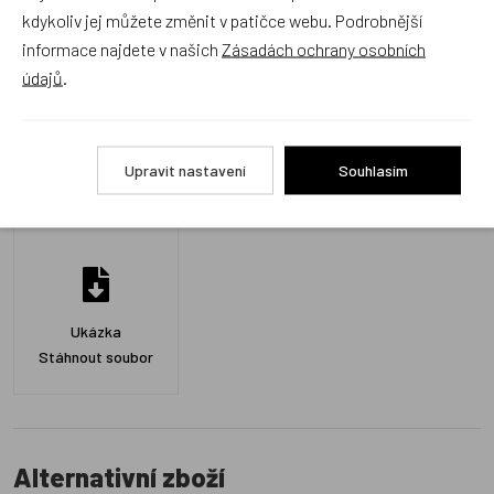
kdykoliv jej můžete změnit v patičce webu. Podrobnější
Přidat hodnocení
informace najdete v našich
Zásadách ochrany osobních
údajů
.
Upravit nastavení
Souhlasím
Ke stažení
Ukázka
Stáhnout soubor
Alternativní zboží