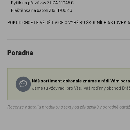
Pytlík na přezůvky ZUZA 19045 G
Pláštěnka na batoh ZIGI 17002 G
POKUD CHCETE VĚDĚT VÍCE O VÝBĚRU ŠKOLNÍCH AKTOVEK 
Poradna
Náš sortiment dokonale známe a rádi Vám pora
Jsme tu vždy rádi pro Vás! Váš rodinný obchod Drá
Recenze v detailu produktu a texty od zákazníků v poradně odrá