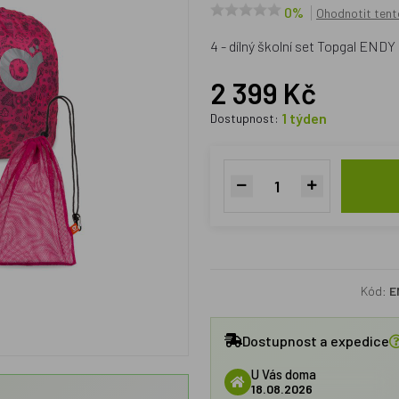
0%
Ohodnotit tent
4 - dílný školní set Topgal END
2 399 Kč
1 týden
Dostupnost:
Kód:
E
Dostupnost a expedice
U Vás doma
18.08.2026