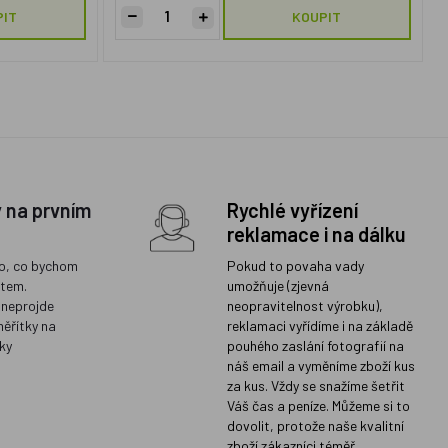
PIT
KOUPIT
y na prvním
Rychlé vyřízení
reklamace i na dálku
o, co bychom
Pokud to povaha vady
ětem.
umožňuje (zjevná
 neprojde
neopravitelnost výrobku),
měřítky na
reklamaci vyřídíme i na základě
ky
pouhého zaslání fotografií na
náš email a vyměníme zboží kus
za kus. Vždy se snažíme šetřit
Váš čas a peníze. Můžeme si to
dovolit, protože naše kvalitní
zboží zákazníci téměř