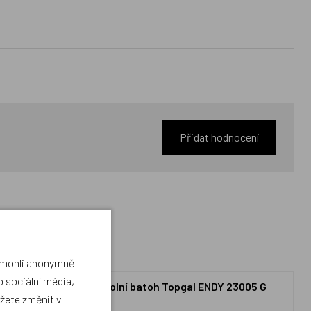
Přidat hodnocení
a mohli anonymně
 sociální média,
ENDY 23005 G
Školní batoh Topgal ENDY 23005 G
ůžete změnit v