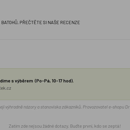
A BATOHŮ, PŘEČTĚTE SI NAŠE RECENZE
díme s výběrem (Po–Pá, 10–17 hod).
ček.cz
žejí výhradně názory a stanoviska zákazníků. Provozovatel e-shopu D
Zatím zde nejsou žádné dotazy. Buďte první, kdo se zeptá!