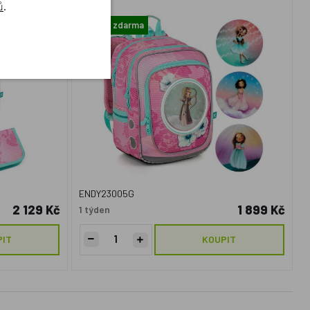
ů
.
Doprava zdarma
ENDY23005G
2 129 Kč
1 899 Kč
1 týden
PIT
KOUPIT