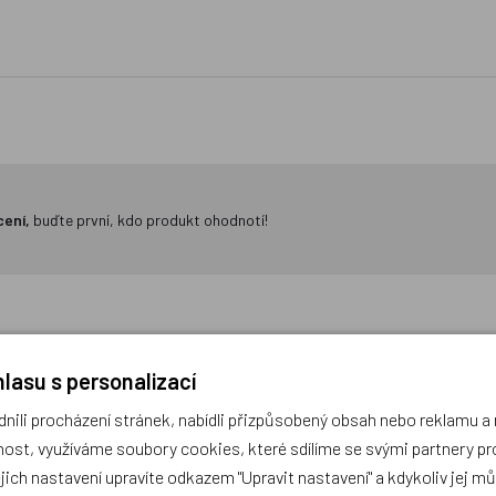
cení,
buďte první, kdo produkt ohodnotí!
lasu s personalizací
ili procházení stránek, nabídli přizpůsobený obsah nebo reklamu 
ost, využíváme soubory cookies, které sdílíme se svými partnery pro
ouzdro Topgal PENN 23005 G
2 - dílný školní set Topgal 
ejich nastavení upravíte odkazem "Upravit nastavení" a kdykoliv jej m
Set Small