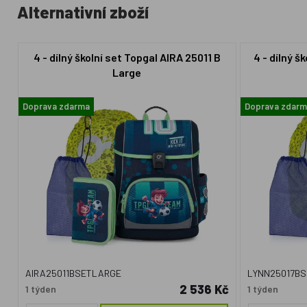
Alternativní zboží
4 - dílný školní set Topgal AIRA 25011 B
4 - dílný š
Large
Doprava zdarma
Doprava zdar
AIRA25011BSETLARGE
LYNN25017B
2 536 Kč
1 týden
1 týden