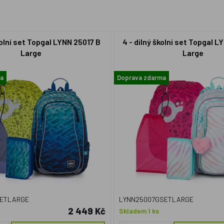
kolní set Topgal LYNN 25017 B
4 - dílný školní set Topgal 
Large
Large
ma
Doprava zdarma
SETLARGE
LYNN25007GSETLARGE
2 449 Kč
Skladem 1 ks