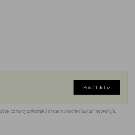
Položit dotaz
ráček.cz texty zákazníků předem neschvaluje ani neověřuje.