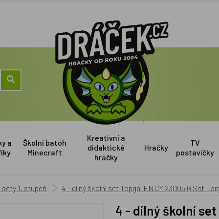
Kreativní a
ky a
Školní batoh
TV
didaktické
Hračky
říky
Minecraft
postavičky
hračky
sety 1. stupeň
4 - dílný školní set Topgal ENDY 23005 G Set Lar
4 - dílný školní 