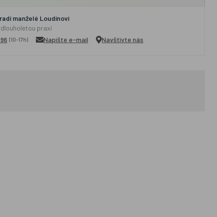
adí manželé Loudínovi
 dlouholetou praxí
296
Napište e-mail
Navštivte nás
(10-17h)