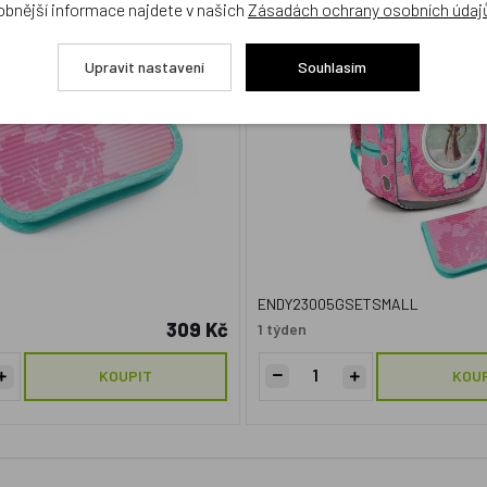
obnější informace najdete v našich
Zásadách ochrany osobních údaj
Doprava zdarma
Upravit nastavení
Souhlasím
ENDY23005GSETSMALL
309 Kč
1 týden
KOUPIT
KOU