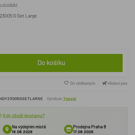
o produkt
Y 23005 G Set Large
Do košíku
Do oblíbených
Hlídací pes
NDY23005GSETLARGE
Výrobce:
Topgal
Kdy zboží dostanu?
Na výdejním místě
Prodejna Praha 8
18.08.2026
17.08.2026