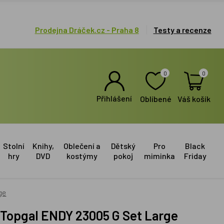
Prodejna Dráček.cz - Praha 8
Testy a recenze
0
0
Přihlášení
Oblíbené
Váš košík
Stolní
Knihy,
Oblečení a
Dětský
Pro
Black
hry
DVD
kostýmy
pokoj
miminka
Friday
ge
set Topgal ENDY 23005 G Set Large