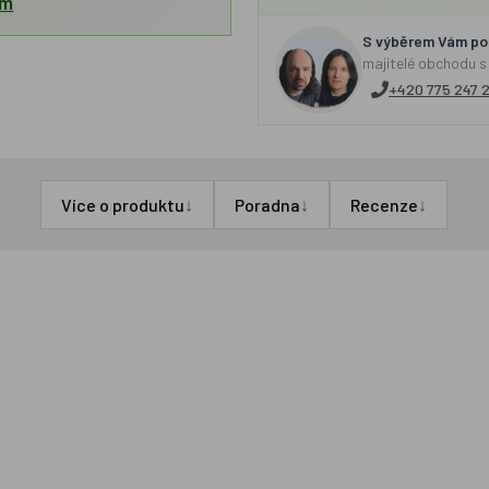
em
S výběrem Vám por
majitelé obchodu s
+420 775 247 
↓
↓
↓
Více o produktu
Poradna
Recenze