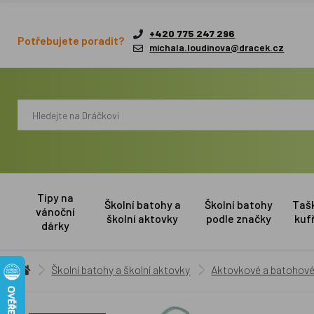
+420 775 247 296
Potřebujete poradit?
michala.loudinova@dracek.cz
Tipy na
Školní batohy a
Školní batohy
Taš
vánoční
školní aktovky
podle značky
kuf
dárky
Školní batohy a školní aktovky
Aktovkové a batohové 