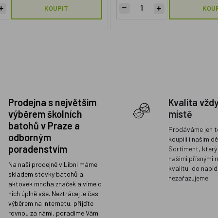
KOUPIT
KOU
Prodejna s největším
Kvalita vžd
výběrem školních
místě
batohů v Praze a
Prodáváme jen t
odborným
koupili i našim d
poradenstvím
Sortiment, který
našimi přísnými 
Na naší prodejně v Libni máme
kvalitu, do nabíd
skladem stovky batohů a
nezařazujeme.
aktovek mnoha značek a víme o
nich úplně vše. Neztrácejte čas
výběrem na internetu, přijďte
rovnou za námi, poradíme Vám