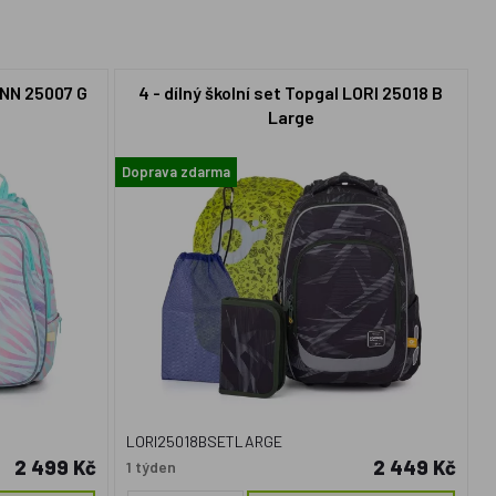
LYNN 25007 G
4 - dílný školní set Topgal LORI 25018 B
Large
Doprava zdarma
LORI25018BSETLARGE
2 499 Kč
2 449 Kč
1 týden