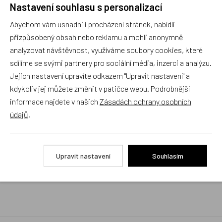
Nastavení souhlasu s personalizací
Rychlé vyřízení reklamace i na dálku
Abychom vám usnadnili procházení stránek, nabídli
Pokud to povaha vady umožňuje (zjevná
neopravitelnost výrobku), reklamaci vyřídíme i na
přizpůsobený obsah nebo reklamu a mohli anonymně
základě pouhého zaslání fotografií na náš email a
analyzovat návštěvnost, využíváme soubory cookies, které
vyměníme zboží kus za kus. Vždy se snažíme šetřit
sdílíme se svými partnery pro sociální média, inzerci a analýzu.
Váš čas a peníze. Můžeme si to dovolit, protože
naše kvalitní zboží zákazníci téměř nereklamují.
Jejich nastavení upravíte odkazem "Upravit nastavení" a
kdykoliv jej můžete změnit v patičce webu. Podrobnější
Milujeme české výrobky
informace najdete v našich
Zásadách ochrany osobních
a proto budou vždy v našem sortimentu zaujímat
údajů
.
přednostní místo
Rychlé doručení
Upravit nastavení
Souhlasím
Objednávky obsahující jen skladové položky
expedujeme i v den objednávky, ostatní dle dodací
lhůty uvedené na eshopu