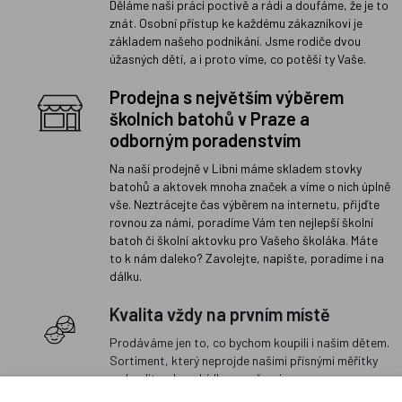
Děláme naši práci poctivě a rádi a doufáme, že je to
znát. Osobní přístup ke každému zákazníkovi je
základem našeho podnikání. Jsme rodiče dvou
úžasných dětí, a i proto víme, co potěší ty Vaše.
Prodejna s největším výběrem
školních batohů v Praze a
odborným poradenstvím
Na naší prodejně v Libni máme skladem stovky
batohů a aktovek mnoha značek a víme o nich úplně
vše. Neztrácejte čas výběrem na internetu, přijďte
rovnou za námi, poradíme Vám ten nejlepší školní
batoh či školní aktovku pro Vašeho školáka. Máte
to k nám daleko? Zavolejte, napište, poradíme i na
dálku.
Kvalita vždy na prvním místě
Prodáváme jen to, co bychom koupili i našim dětem.
Sortiment, který neprojde našimi přísnými měřítky
na kvalitu, do nabídky nezařazujeme.