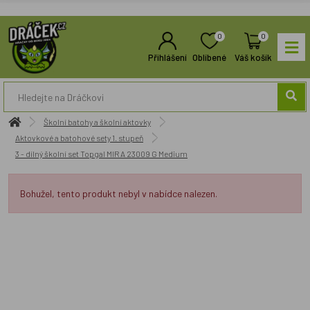
0
0
Přihlášení
Oblíbené
Váš košík
Školní batohy a školní aktovky
Aktovkové a batohové sety 1. stupeň
3 - dílný školní set Topgal MIRA 23009 G Medium
Bohužel, tento produkt nebyl v nabídce nalezen.