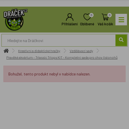
0
0
Přihlášení
Oblíbené
Váš košík
Kreativní a didaktické hračky
Vzdělávací sady
Pravěké akvárium - Triassic Triops KIT - Kompletní sada pro chov listonohů
Bohužel, tento produkt nebyl v nabídce nalezen.