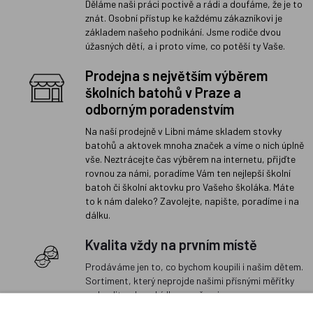
Děláme naši práci poctivě a rádi a doufáme, že je to
znát. Osobní přístup ke každému zákazníkovi je
základem našeho podnikání. Jsme rodiče dvou
úžasných dětí, a i proto víme, co potěší ty Vaše.
Prodejna s největším výběrem
školních batohů v Praze a
odborným poradenstvím
Na naší prodejně v Libni máme skladem stovky
batohů a aktovek mnoha značek a víme o nich úplně
vše. Neztrácejte čas výběrem na internetu, přijďte
rovnou za námi, poradíme Vám ten nejlepší školní
batoh či školní aktovku pro Vašeho školáka. Máte
to k nám daleko? Zavolejte, napište, poradíme i na
dálku.
Kvalita vždy na prvním místě
Prodáváme jen to, co bychom koupili i našim dětem.
Sortiment, který neprojde našimi přísnými měřítky
na kvalitu, do nabídky nezařazujeme.