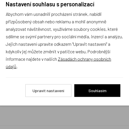
Nastavení souhlasu s personalizací
Rychlé vyřízení reklamace i na dálku
Abychom vám usnadnili procházení stránek, nabídli
Pokud to povaha vady umožňuje (zjevná
neopravitelnost výrobku), reklamaci vyřídíme i na
přizpůsobený obsah nebo reklamu a mohli anonymně
základě pouhého zaslání fotografií na náš email a
analyzovat návštěvnost, využíváme soubory cookies, které
vyměníme zboží kus za kus. Vždy se snažíme šetřit
sdílíme se svými partnery pro sociální média, inzerci a analýzu.
Váš čas a peníze. Můžeme si to dovolit, protože
naše kvalitní zboží zákazníci téměř nereklamují.
Jejich nastavení upravíte odkazem "Upravit nastavení" a
kdykoliv jej můžete změnit v patičce webu. Podrobnější
Milujeme české výrobky
informace najdete v našich
Zásadách ochrany osobních
a proto budou vždy v našem sortimentu zaujímat
údajů
.
přednostní místo
Rychlé doručení
Upravit nastavení
Souhlasím
Objednávky obsahující jen skladové položky
expedujeme i v den objednávky, ostatní dle dodací
lhůty uvedené na eshopu