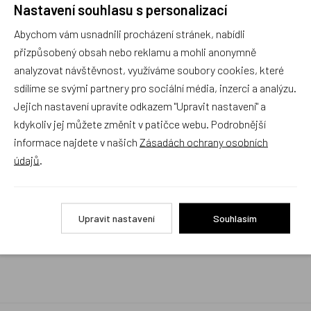
Nastavení souhlasu s personalizací
Rychlé vyřízení reklamace i na dálku
Abychom vám usnadnili procházení stránek, nabídli
Pokud to povaha vady umožňuje (zjevná
neopravitelnost výrobku), reklamaci vyřídíme i na
přizpůsobený obsah nebo reklamu a mohli anonymně
základě pouhého zaslání fotografií na náš email a
analyzovat návštěvnost, využíváme soubory cookies, které
vyměníme zboží kus za kus. Vždy se snažíme šetřit
sdílíme se svými partnery pro sociální média, inzerci a analýzu.
Váš čas a peníze. Můžeme si to dovolit, protože
naše kvalitní zboží zákazníci téměř nereklamují.
Jejich nastavení upravíte odkazem "Upravit nastavení" a
kdykoliv jej můžete změnit v patičce webu. Podrobnější
Milujeme české výrobky
informace najdete v našich
Zásadách ochrany osobních
a proto budou vždy v našem sortimentu zaujímat
údajů
.
přednostní místo
Rychlé doručení
Upravit nastavení
Souhlasím
Objednávky obsahující jen skladové položky
expedujeme i v den objednávky, ostatní dle dodací
lhůty uvedené na eshopu