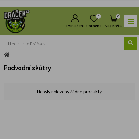
0
0
Přihlášení
Oblíbené
Váš košík
Podvodní skútry
Nebyly nalezeny žádné produkty.