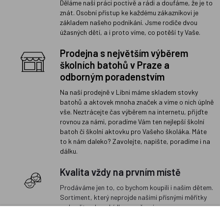
Děláme naši práci poctivě a rádi a doufáme, že je to
znát. Osobní přístup ke každému zákazníkovi je
základem našeho podnikání. Jsme rodiče dvou
úžasných dětí, a i proto víme, co potěší ty Vaše.
Prodejna s největším výběrem
školních batohů v Praze a
odborným poradenstvím
Na naší prodejně v Libni máme skladem stovky
batohů a aktovek mnoha značek a víme o nich úplně
vše. Neztrácejte čas výběrem na internetu, přijďte
rovnou za námi, poradíme Vám ten nejlepší školní
batoh či školní aktovku pro Vašeho školáka. Máte
to k nám daleko? Zavolejte, napište, poradíme i na
dálku.
Kvalita vždy na prvním místě
Prodáváme jen to, co bychom koupili i našim dětem.
Sortiment, který neprojde našimi přísnými měřítky
na kvalitu, do nabídky nezařazujeme.