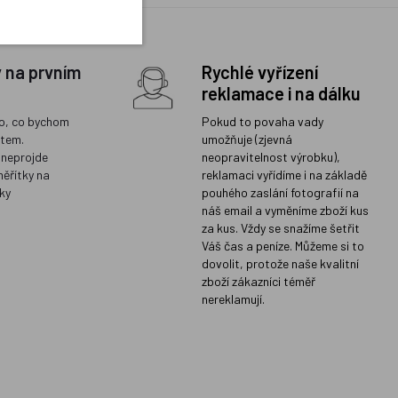
y na prvním
Rychlé vyřízení
reklamace i na dálku
o, co bychom
Pokud to povaha vady
ětem.
umožňuje (zjevná
 neprojde
neopravitelnost výrobku),
měřítky na
reklamaci vyřídíme i na základě
ky
pouhého zaslání fotografií na
náš email a vyměníme zboží kus
za kus. Vždy se snažíme šetřit
Váš čas a peníze. Můžeme si to
dovolit, protože naše kvalitní
zboží zákazníci téměř
nereklamují.