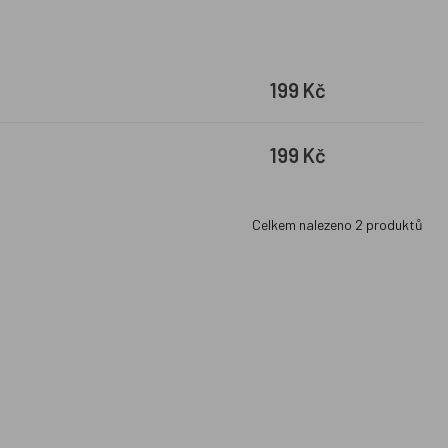
199 Kč
199 Kč
Celkem nalezeno
2
produktů