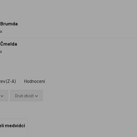
- Brumda
da
- Čmelda
a
ev (Z-A)
Hodnocení
Druh zboží
elí medvídci