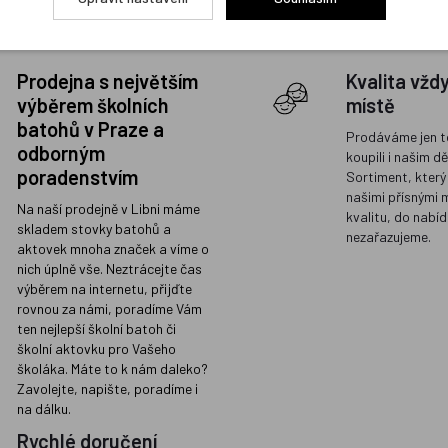
Prodejna s největším
Kvalita vžd
výběrem školních
místě
batohů v Praze a
Prodáváme jen t
odborným
koupili i našim d
poradenstvím
Sortiment, který
našimi přísnými 
Na naší prodejně v Libni máme
kvalitu, do nabíd
skladem stovky batohů a
nezařazujeme.
aktovek mnoha značek a víme o
nich úplně vše. Neztrácejte čas
výběrem na internetu, přijďte
rovnou za námi, poradíme Vám
ten nejlepší školní batoh či
školní aktovku pro Vašeho
školáka. Máte to k nám daleko?
Zavolejte, napište, poradíme i
na dálku.
Rychlé doručení