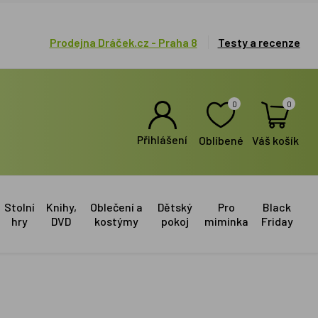
Prodejna Dráček.cz - Praha 8
Testy a recenze
0
0
Přihlášení
Oblíbené
Váš košík
Stolní
Knihy,
Oblečení a
Dětský
Pro
Black
hry
DVD
kostýmy
pokoj
miminka
Friday