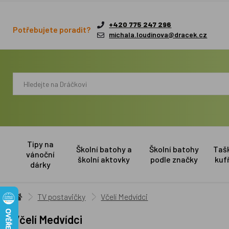
+420 775 247 296
Potřebujete poradit?
michala.loudinova@dracek.cz
Tipy na
Školní batohy a
Školní batohy
Taš
vánoční
školní aktovky
podle značky
kuf
dárky
TV postavičky
Včelí Medvídci
Včelí Medvídci