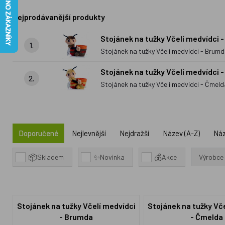
Nejprodávanější produkty
Stojánek na tužky Včelí medvídci 
1.
Stojánek na tužky Včelí medvídci - Brum
Stojánek na tužky Včelí medvídci 
2.
Stojánek na tužky Včelí medvídci - Čmeld
Doporučené
Nejlevnější
Nejdražší
Název (A-Z)
Náz
📦
✨
💰
Skladem
Novinka
Akce
Výrobce
Stojánek na tužky Včelí medvídci
Stojánek na tužky Vč
- Brumda
- Čmelda