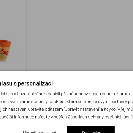
lasu s personalizací
199 Kč
ili procházení stránek, nabídli přizpůsobený obsah nebo reklamu 
ost, využíváme soubory cookies, které sdílíme se svými partnery pro
KOUPIT
ejich nastavení upravíte odkazem "Upravit nastavení" a kdykoliv jej m
obnější informace najdete v našich
Zásadách ochrany osobních údaj
1
Upravit nastavení
Souhlasím