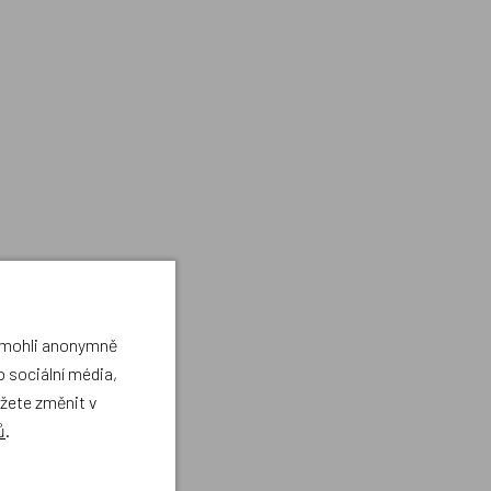
a mohli anonymně
 sociální média,
ůžete změnit v
ů
.