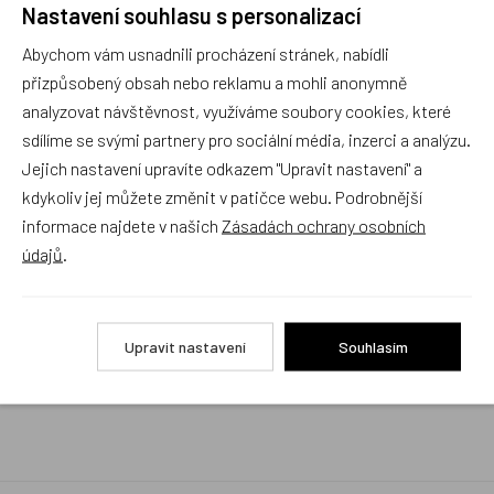
Nastavení souhlasu s personalizací
Rychlé vyřízení reklamace i na dálku
Abychom vám usnadnili procházení stránek, nabídli
Pokud to povaha vady umožňuje (zjevná
neopravitelnost výrobku), reklamaci vyřídíme i na
přizpůsobený obsah nebo reklamu a mohli anonymně
základě pouhého zaslání fotografií na náš email a
analyzovat návštěvnost, využíváme soubory cookies, které
vyměníme zboží kus za kus. Vždy se snažíme šetřit
sdílíme se svými partnery pro sociální média, inzerci a analýzu.
Váš čas a peníze. Můžeme si to dovolit, protože
naše kvalitní zboží zákazníci téměř nereklamují.
Jejich nastavení upravíte odkazem "Upravit nastavení" a
kdykoliv jej můžete změnit v patičce webu. Podrobnější
Milujeme české výrobky
informace najdete v našich
Zásadách ochrany osobních
a proto budou vždy v našem sortimentu zaujímat
údajů
.
přednostní místo
Rychlé doručení
Upravit nastavení
Souhlasím
Objednávky obsahující jen skladové položky
expedujeme i v den objednávky, ostatní dle dodací
lhůty uvedené na eshopu