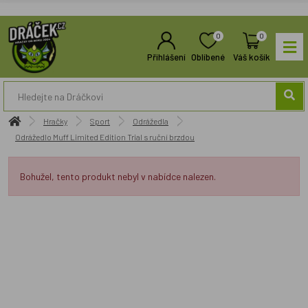
0
0
Přihlášení
Oblíbené
Váš košík
Hračky
Sport
Odrážedla
Odrážedlo Muff Limited Edition Trial s ruční brzdou
Bohužel, tento produkt nebyl v nabídce nalezen.