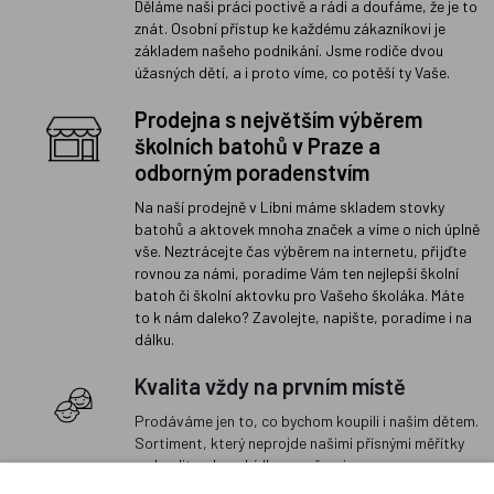
Děláme naši práci poctivě a rádi a doufáme, že je to
znát. Osobní přístup ke každému zákazníkovi je
základem našeho podnikání. Jsme rodiče dvou
úžasných dětí, a i proto víme, co potěší ty Vaše.
Prodejna s největším výběrem
školních batohů v Praze a
odborným poradenstvím
Na naší prodejně v Libni máme skladem stovky
batohů a aktovek mnoha značek a víme o nich úplně
vše. Neztrácejte čas výběrem na internetu, přijďte
rovnou za námi, poradíme Vám ten nejlepší školní
batoh či školní aktovku pro Vašeho školáka. Máte
to k nám daleko? Zavolejte, napište, poradíme i na
dálku.
Kvalita vždy na prvním místě
Prodáváme jen to, co bychom koupili i našim dětem.
Sortiment, který neprojde našimi přísnými měřítky
na kvalitu, do nabídky nezařazujeme.