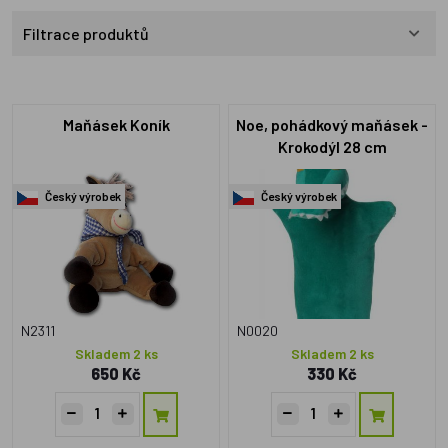
Filtrace produktů
Maňásek Koník
Noe, pohádkový maňásek -
Krokodýl 28 cm
Český výrobek
Český výrobek
N2311
N0020
Skladem 2 ks
Skladem 2 ks
650 Kč
330 Kč