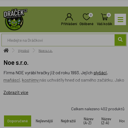
0
0
Přihlášení
Oblíbené
Váš košík
Výrobci
Noe s.r.o.
Noe s.r.o.
Firma NOE vyrábí hračky již od roku 1993. Jejich
plyšáci
,
maňásci
,
kostýmy
nás uchvátily hned od samého začátku. Jako
jeden z mála výrobců dosud nezanevřel na výrobu zde, u nás v
Zobrazit více
Čechách. Mnohonásobný držitel ocenění "Správná hračka".
Vyrábějí spoustu zajímavých výrobků, které jinde nenajdete.
Celkem nalezeno
402
produktů
Skákací
pytle, padáky
- prostě neobvyklé zboží. Velice oblíbené
jsou jejich
dekorační
sítě
i
dekorace
, jako takové.
Název
Název
Doporučené
Nejlevnější
Nejdražší
Hodn
(A-Z)
(Z-A)