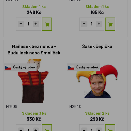
Skladem 1 ks
Skladem 1 ks
249 Kč
165 Kč
Maňásek bez nohou -
Šašek čepička
Budulínek nebo Smolíček
28cm
Český výrobek
Český výrobek
N1609
N2640
Skladem 3 ks
Skladem 2 ks
330 Kč
299 Kč