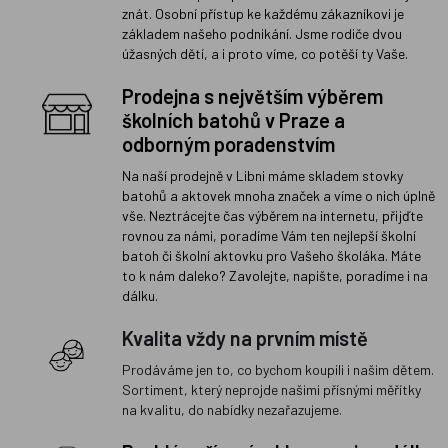
znát. Osobní přístup ke každému zákazníkovi je
základem našeho podnikání. Jsme rodiče dvou
úžasných dětí, a i proto víme, co potěší ty Vaše.
Prodejna s největším výběrem
školních batohů v Praze a
odborným poradenstvím
Na naší prodejně v Libni máme skladem stovky
batohů a aktovek mnoha značek a víme o nich úplně
vše. Neztrácejte čas výběrem na internetu, přijďte
rovnou za námi, poradíme Vám ten nejlepší školní
batoh či školní aktovku pro Vašeho školáka. Máte
to k nám daleko? Zavolejte, napište, poradíme i na
dálku.
Kvalita vždy na prvním místě
Prodáváme jen to, co bychom koupili i našim dětem.
Sortiment, který neprojde našimi přísnými měřítky
na kvalitu, do nabídky nezařazujeme.