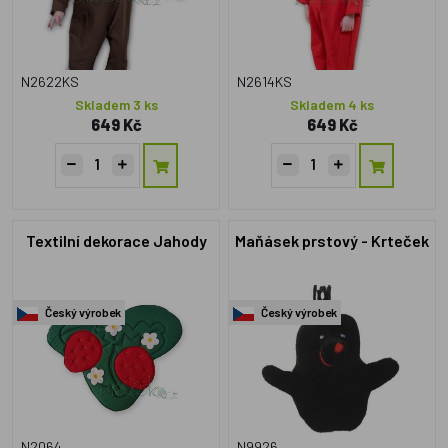
N2622KS
N2614KS
Skladem 3 ks
Skladem 4 ks
649 Kč
649 Kč
Textilní dekorace Jahody
Maňásek prstový - Krteček
Český výrobek
Český výrobek
N2064
N9926