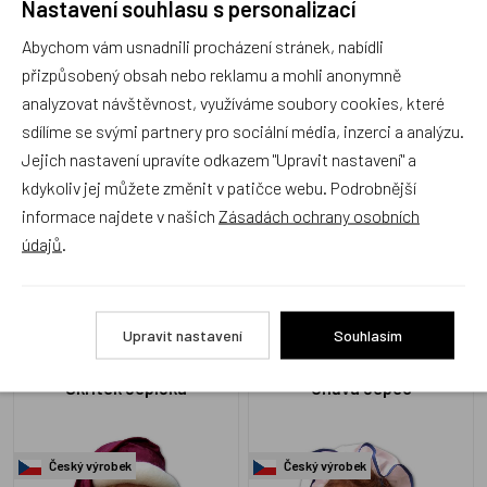
Nastavení souhlasu s personalizací
Manager 28cm
Abychom vám usnadnili procházení stránek, nabídli
Český výrobek
Český výrobek
přizpůsobený obsah nebo reklamu a mohli anonymně
analyzovat návštěvnost, využíváme soubory cookies, které
sdílíme se svými partnery pro sociální média, inzerci a analýzu.
Jejich nastavení upravíte odkazem "Upravit nastavení" a
kdykoliv jej můžete změnit v patičce webu. Podrobnější
informace najdete v našich
Zásadách ochrany osobních
N1704
N9619
Skladem 1 ks
Skladem 2 ks
údajů
.
330 Kč
165 Kč
Upravit nastavení
Souhlasím
Skřítek čepička
Chůva čepec
Český výrobek
Český výrobek