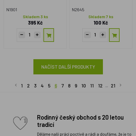
N1901
N2645
Skladem 3 ks
Skladem 7 ks
395 Kč
100 Kč
NAČÍST DALŠÍ PRODUKTY
1
2
3
4
5
6
7
8
9
10
11
12
21
...
Rodinný český obchod s 20 letou
tradicí
Děláme naši práci poctivě a rádi a doufáme, že je to