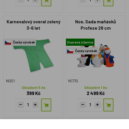
Karnevalový overal zelený
Noe, Sada maňásků
3-6 let
Profese 28 cm
Český výrobek
Doprava zdarma
Český výrobek
N001
N1710
Skladem 5 ks
Skladem 1 ks
399 Kč
2 499 Kč
Maňásek bez nohou -
Maňásek prstový - Kuře