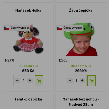
Maňásek Holka
Žába čepička
Český výrobek
Český výrobek
N2316
N2625
Skladem 1 ks
Skladem 5 ks
650 Kč
299 Kč
Telátko čepička
Maňásek bez nohou -
Medvěd 28cm