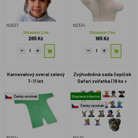
N2637
N2324
Skladem 2 ks
Skladem 3 ks
265 Kč
165 Kč
Karnevalový overal zelený
Zvýhodněná sada čepiček
7-11 let
Safari zvířatka (19 ks +
úložný vak)
Český výrobek
Doprava zdarma
Český výrobek
N001a
N1434