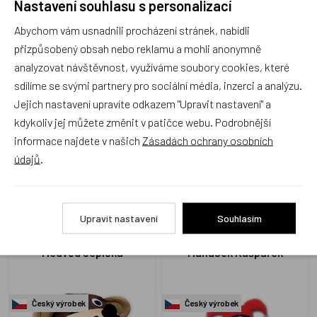
Nastavení souhlasu s personalizací
Tatínek 28cm
Abychom vám usnadnili procházení stránek, nabídli
Český výrobek
Český výrobek
přizpůsobený obsah nebo reklamu a mohli anonymně
analyzovat návštěvnost, využíváme soubory cookies, které
sdílíme se svými partnery pro sociální média, inzerci a analýzu.
Jejich nastavení upravíte odkazem "Upravit nastavení" a
kdykoliv jej můžete změnit v patičce webu. Podrobnější
informace najdete v našich
Zásadách ochrany osobních
N1624
N2054s
Skladem 3 ks
Skladem 4 ks
údajů
.
330 Kč
399 Kč
Upravit nastavení
Souhlasím
Medvěd čepička
Maňásek Kašpárek
Český výrobek
Český výrobek