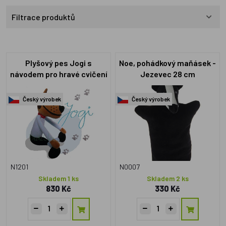
Filtrace produktů
Plyšový pes Jogi s
Noe, pohádkový maňásek -
návodem pro hravé cvičení
Jezevec 28 cm
Český výrobek
Český výrobek
N1201
N0007
Skladem 1 ks
Skladem 2 ks
830 Kč
330 Kč