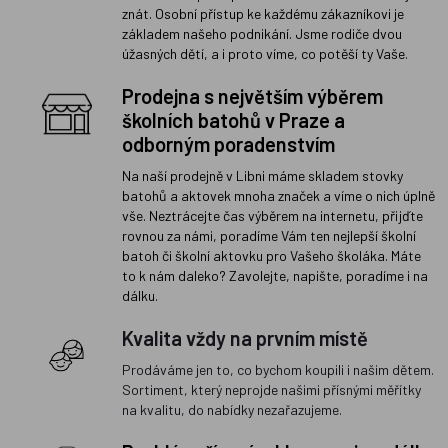
znát. Osobní přístup ke každému zákazníkovi je
základem našeho podnikání. Jsme rodiče dvou
úžasných dětí, a i proto víme, co potěší ty Vaše.
Prodejna s největším výběrem
školních batohů v Praze a
odborným poradenstvím
Na naší prodejně v Libni máme skladem stovky
batohů a aktovek mnoha značek a víme o nich úplně
vše. Neztrácejte čas výběrem na internetu, přijďte
rovnou za námi, poradíme Vám ten nejlepší školní
batoh či školní aktovku pro Vašeho školáka. Máte
to k nám daleko? Zavolejte, napište, poradíme i na
dálku.
Kvalita vždy na prvním místě
Prodáváme jen to, co bychom koupili i našim dětem.
Sortiment, který neprojde našimi přísnými měřítky
na kvalitu, do nabídky nezařazujeme.