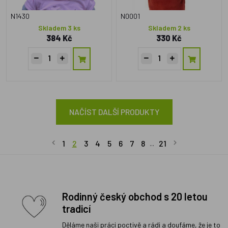
N1430
N0001
Skladem 3 ks
Skladem 2 ks
384 Kč
330 Kč
NAČÍST DALŠÍ PRODUKTY
1
2
3
4
5
6
7
8
21
...
Rodinný český obchod s 20 letou
tradicí
Děláme naši práci poctivě a rádi a doufáme, že je to