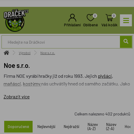
0
0
Přihlášení
Oblíbené
Váš košík
Výrobci
Noe s.r.o.
Noe s.r.o.
Firma NOE vyrábí hračky již od roku 1993. Jejich
plyšáci
,
maňásci
,
kostýmy
nás uchvátily hned od samého začátku. Jako
jeden z mála výrobců dosud nezanevřel na výrobu zde, u nás v
Zobrazit více
Čechách. Mnohonásobný držitel ocenění "Správná hračka".
Vyrábějí spoustu zajímavých výrobků, které jinde nenajdete.
Celkem nalezeno
402
produktů
Skákací
pytle, padáky
- prostě neobvyklé zboží. Velice oblíbené
jsou jejich
dekorační
sítě
i
dekorace
, jako takové.
Název
Název
Doporučené
Nejlevnější
Nejdražší
Hodn
(A-Z)
(Z-A)