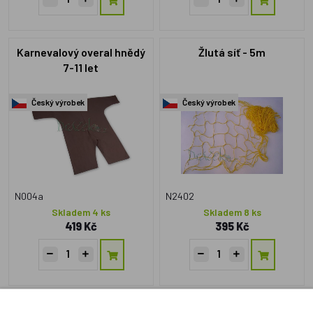
Karnevalový overal hnědý
Žlutá síť - 5m
7-11 let
Český výrobek
Český výrobek
N004a
N2402
Skladem 4 ks
Skladem 8 ks
419 Kč
395 Kč
Maňásek bez nohou -
Textilní dekorace Sluníčko