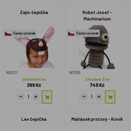
Zajíc čepička
Robot Josef -
Machinarium
Český výrobek
Český výrobek
N2621
N1205
Skladem 5 ks
Skladem 3 ks
269 Kč
749 Kč
Lev čepička
Maňásek prstový - Koník