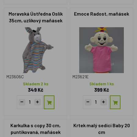
Moravská Ústředna Oslík
Emoce Radost, maňásek
35cm, uzlíkový maňásek
M23606C
M23621E
Skladem 2 ks
Skladem 1 ks
349 Kč
399 Kč
Karkulka s copy 30 cm,
Krtek malý sedící Baby 20
puntíkovaná, maňásek
cm