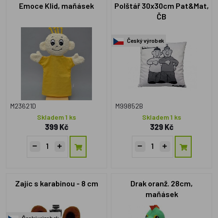
Emoce Klid, maňásek
Polštář 30x30cm Pat&Mat,
ČB
Český výrobek
M23621D
M99852B
Skladem 1 ks
Skladem 1 ks
399 Kč
329 Kč
Zajíc s karabinou - 8 cm
Drak oranž. 28cm,
maňásek
Český výrobek