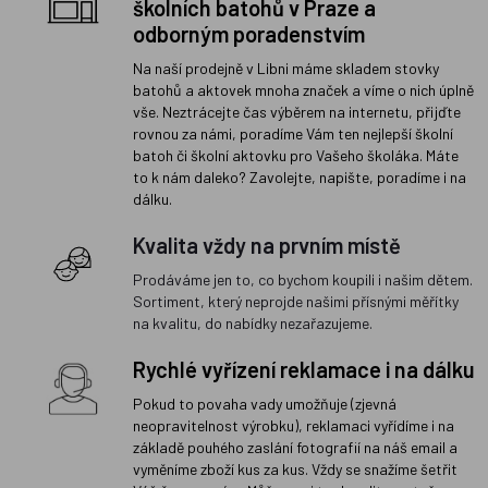
školních batohů v Praze a
odborným poradenstvím
Na naší prodejně v Libni máme skladem stovky
batohů a aktovek mnoha značek a víme o nich úplně
vše. Neztrácejte čas výběrem na internetu, přijďte
rovnou za námi, poradíme Vám ten nejlepší školní
batoh či školní aktovku pro Vašeho školáka. Máte
to k nám daleko? Zavolejte, napište, poradíme i na
dálku.
Kvalita vždy na prvním místě
Prodáváme jen to, co bychom koupili i našim dětem.
Sortiment, který neprojde našimi přísnými měřítky
na kvalitu, do nabídky nezařazujeme.
Rychlé vyřízení reklamace i na dálku
Pokud to povaha vady umožňuje (zjevná
neopravitelnost výrobku), reklamaci vyřídíme i na
základě pouhého zaslání fotografií na náš email a
vyměníme zboží kus za kus. Vždy se snažíme šetřit