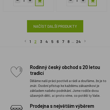
NAČÍST DALŠÍ PRODUKTY
1
2
3
4
5
6
7
8
24
...
Rodinný český obchod s 20 letou
tradicí
Děláme naši práci poctivě a rádi a doufáme, že je to
znát. Osobní přístup ke každému zákazníkovi je
základem našeho podnikání. Jsme rodiče dvou
úžasných dětí, a i proto víme, co potěší ty Vaše.
Prodejna s největším výběrem