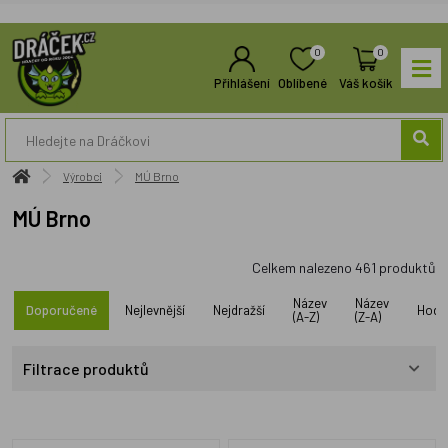
0
0
Přihlášení
Oblíbené
Váš košík
Výrobci
MÚ Brno
MÚ Brno
Celkem nalezeno
461
produktů
Název
Název
Doporučené
Nejlevnější
Nejdražší
Hodn
(A-Z)
(Z-A)
Filtrace produktů