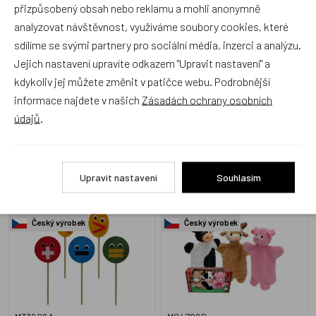
přizpůsobený obsah nebo reklamu a mohli anonymně
analyzovat návštěvnost, využíváme soubory cookies, které
sdílíme se svými partnery pro sociální média, inzerci a analýzu.
M78333A3
M44904D
Jejich nastavení upravíte odkazem "Upravit nastavení" a
Skladem 1 ks
Skladem 1 ks
kdykoliv jej můžete změnit v patičce webu. Podrobnější
299 Kč
809 Kč
informace najdete v našich
Zásadách ochrany osobních
údajů
.
Matematické značky,
MÚ Brno, Krabička
Upravit nastavení
Souhlasím
5dílná sada, výuková
maňásků - Farma
pomůcka
Český výrobek
Český výrobek