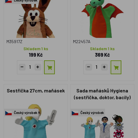
M35917Z
M22457A
Skladem 1 ks
Skladem 1 ks
199 Kč
369 Kč
Sestřička 27cm, maňásek
Sada maňásků Hygiena
(sestřička, doktor, bacily)
Český výrobek
Český výrobek