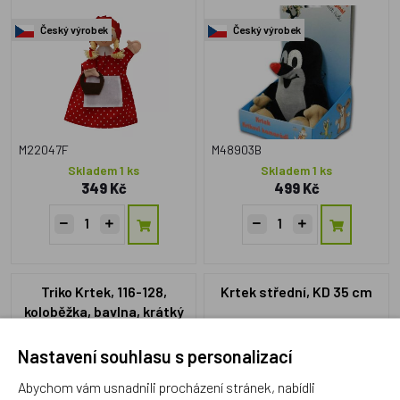
Český výrobek
Český výrobek
M22047F
M48903B
Skladem 1 ks
Skladem 1 ks
349 Kč
499 Kč
Triko Krtek, 116-128,
Krtek střední, KD 35 cm
koloběžka, bavlna, krátký
rukáv, modré
Nastavení souhlasu s personalizací
Český výrobek
Český výrobek
Abychom vám usnadnili procházení stránek, nabídli