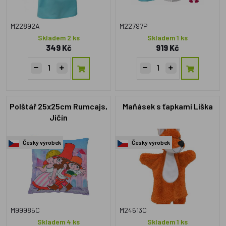
M22892A
M22797P
Skladem 2 ks
Skladem 1 ks
349 Kč
919 Kč
Polštář 25x25cm Rumcajs,
Maňásek s ťapkami Liška
Jičín
Český výrobek
Český výrobek
M99985C
M24613C
Skladem 4 ks
Skladem 1 ks