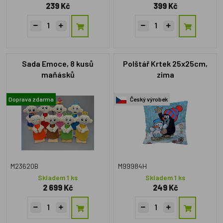
239 Kč
399 Kč
Sada Emoce, 8 kusů
Polštář Krtek 25x25cm,
maňásků
zima
Doprava zdarma
Český výrobek
M23620B
M99984H
Skladem 1 ks
Skladem 1 ks
2 699 Kč
249 Kč