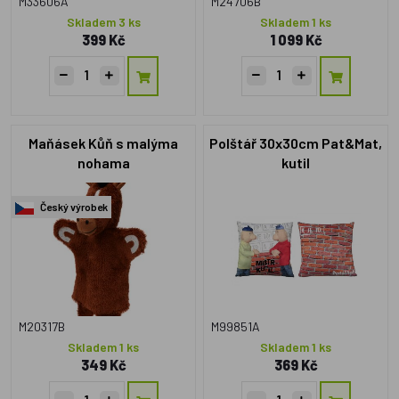
M33606A
M24706B
Skladem 3 ks
Skladem 1 ks
399 Kč
1 099 Kč
Maňásek Kůň s malýma
Polštář 30x30cm Pat&Mat,
nohama
kutil
Český výrobek
M20317B
M99851A
Skladem 1 ks
Skladem 1 ks
349 Kč
369 Kč