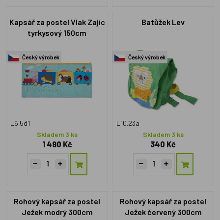
Kapsář za postel Vlak Zajíc
Batůžek Lev
tyrkysový 150cm
Český výrobek
Český výrobek
L6.5d1
L10.23a
Skladem 3 ks
Skladem 3 ks
1 490 Kč
340 Kč
Rohový kapsář za postel
Rohový kapsář za postel
Ježek modrý 300cm
Ježek červený 300cm