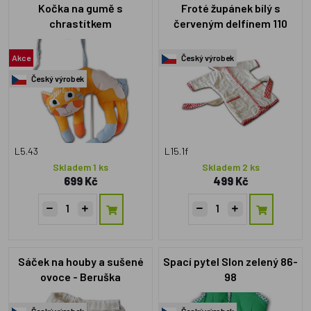
Kočka na gumě s
Froté župánek bílý s
chrastítkem
červeným delfínem 110
Akce
Český výrobek
Český výrobek
L5.43
L15.1f
Skladem 1 ks
Skladem 2 ks
699 Kč
499 Kč
Sáček na houby a sušené
Spací pytel Slon zelený 86-
ovoce - Beruška
98
Český výrobek
Český výrobek