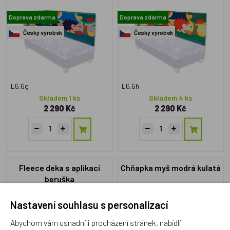
Doprava zdarma
Doprava zdarma
Český výrobek
Český výrobek
L6.6g
L6.6h
Skladem 1 ks
Skladem 4 ks
2 290 Kč
2 290 Kč
Fleece deka s aplikací
Chňapka myš modrá kulatá
beruška
Nastavení souhlasu s personalizací
Akce
Český výrobek
Český výrobek
Abychom vám usnadnili procházení stránek, nabídli