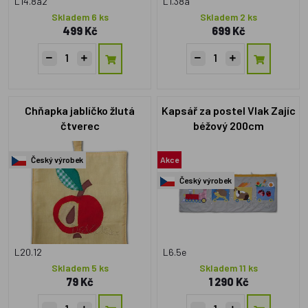
L14.8a2
L1.38a
Skladem 6 ks
Skladem 2 ks
499 Kč
699 Kč
Chňapka jablíčko žlutá
Kapsář za postel Vlak Zajíc
čtverec
béžový 200cm
Český výrobek
Akce
Český výrobek
L20.12
L6.5e
Skladem 5 ks
Skladem 11 ks
79 Kč
1 290 Kč