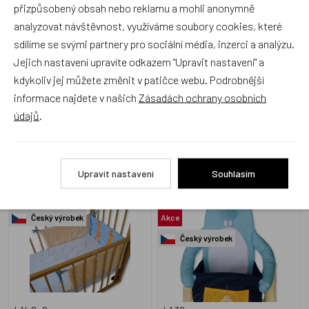
přizpůsobený obsah nebo reklamu a mohli anonymně
analyzovat návštěvnost, využíváme soubory cookies, které
sdílíme se svými partnery pro sociální média, inzerci a analýzu.
Ld1
L20.17
Jejich nastavení upravíte odkazem "Upravit nastavení" a
Skladem 3 ks
Skladem 1 ks
kdykoliv jej můžete změnit v patičce webu. Podrobnější
299 Kč
79 Kč
informace najdete v našich
Zásadách ochrany osobních
údajů
.
Mantinel Žirafy žlutý
Box na hračky Myš
Upravit nastavení
Souhlasím
tyrkysová
Český výrobek
Akce
Český výrobek