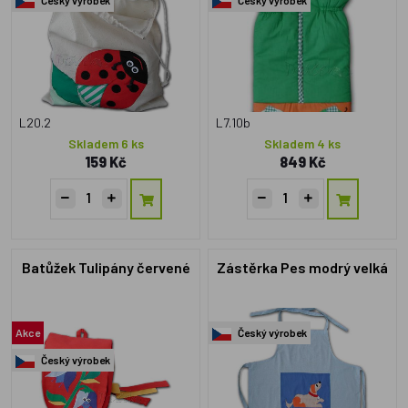
L20.2
L7.10b
Skladem 6 ks
Skladem 4 ks
159 Kč
849 Kč
Batůžek Tulipány červené
Zástěrka Pes modrý velká
Akce
Český výrobek
Český výrobek