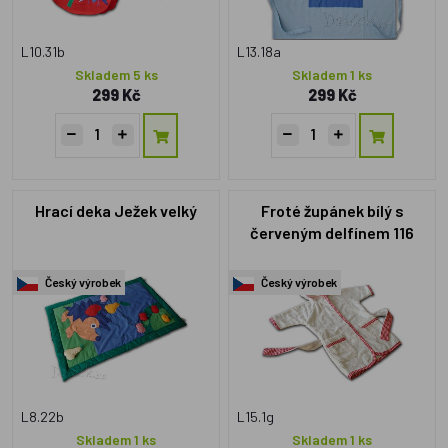
L10.31b
L13.18a
Skladem 5 ks
Skladem 1 ks
299 Kč
299 Kč
Hrací deka Ježek velký
Froté župánek bílý s
červeným delfínem 116
Český výrobek
Český výrobek
L8.22b
L15.1g
Skladem 1 ks
Skladem 1 ks