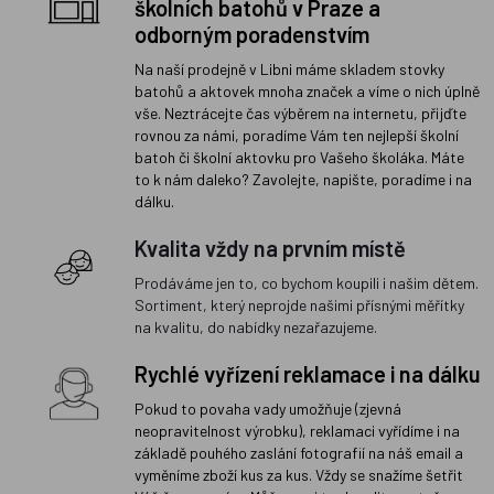
školních batohů v Praze a
odborným poradenstvím
Na naší prodejně v Libni máme skladem stovky
batohů a aktovek mnoha značek a víme o nich úplně
vše. Neztrácejte čas výběrem na internetu, přijďte
rovnou za námi, poradíme Vám ten nejlepší školní
batoh či školní aktovku pro Vašeho školáka. Máte
to k nám daleko? Zavolejte, napište, poradíme i na
dálku.
Kvalita vždy na prvním místě
Prodáváme jen to, co bychom koupili i našim dětem.
Sortiment, který neprojde našimi přísnými měřítky
na kvalitu, do nabídky nezařazujeme.
Rychlé vyřízení reklamace i na dálku
Pokud to povaha vady umožňuje (zjevná
neopravitelnost výrobku), reklamaci vyřídíme i na
základě pouhého zaslání fotografií na náš email a
vyměníme zboží kus za kus. Vždy se snažíme šetřit