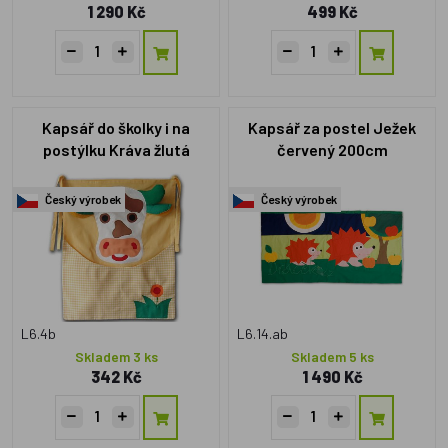
1 290 Kč
499 Kč
Kapsář do školky i na
Kapsář za postel Ježek
postýlku Kráva žlutá
červený 200cm
Český výrobek
Český výrobek
L6.4b
L6.14.ab
Skladem 3 ks
Skladem 5 ks
342 Kč
1 490 Kč