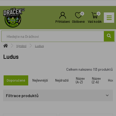
0
0
Přihlášení
Oblíbené
Váš košík
Výrobci
Ludus
Ludus
Celkem nalezeno
113
produktů
Název
Název
Doporučené
Nejlevnější
Nejdražší
Hodn
(A-Z)
(Z-A)
Filtrace produktů