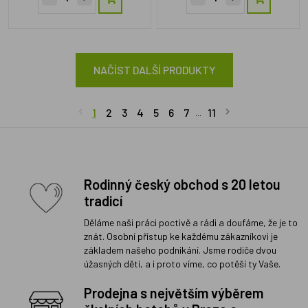
NAČÍST DALŠÍ PRODUKTY
1
2
3
4
5
6
7
11
...
Rodinný český obchod s 20 letou
tradicí
Děláme naši práci poctivě a rádi a doufáme, že je to
znát. Osobní přístup ke každému zákazníkovi je
základem našeho podnikání. Jsme rodiče dvou
úžasných dětí, a i proto víme, co potěší ty Vaše.
Prodejna s největším výběrem