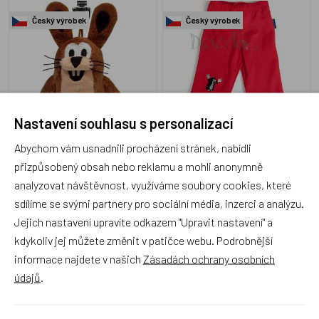
Český výrobek
Český výrobek
M35917Z
BM224
Nastavení souhlasu s personalizací
Skladem 1 ks
Skladem 3 ks
199 Kč
255 Kč
Abychom vám usnadnili procházení stránek, nabídli
přizpůsobený obsah nebo reklamu a mohli anonymně
Vybrat variantu
analyzovat návštěvnost, využíváme soubory cookies, které
sdílíme se svými partnery pro sociální média, inzerci a analýzu.
Jejich nastavení upravíte odkazem "Upravit nastavení" a
Punčocháče Krtek fialový
Polštář Krtek 25x25cm,
kdykoliv jej můžete změnit v patičce webu. Podrobnější
s pruhem
zima
informace najdete v našich
Zásadách ochrany osobních
údajů
.
Český výrobek
Český výrobek