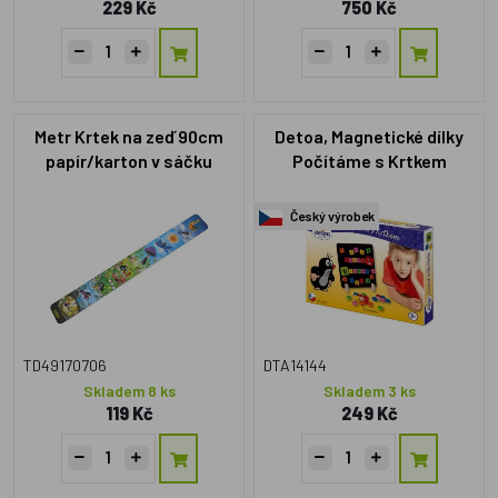
229 Kč
750 Kč
Metr Krtek na zeď 90cm
Detoa, Magnetické dílky
papír/karton v sáčku
Počítáme s Krtkem
Český výrobek
TD49170706
DTA14144
Skladem 8 ks
Skladem 3 ks
119 Kč
249 Kč