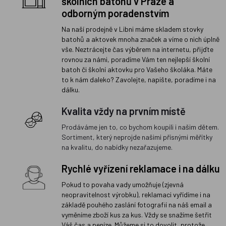
školních batohů v Praze a
odborným poradenstvím
Na naší prodejně v Libni máme skladem stovky
batohů a aktovek mnoha značek a víme o nich úplně
vše. Neztrácejte čas výběrem na internetu, přijďte
rovnou za námi, poradíme Vám ten nejlepší školní
batoh či školní aktovku pro Vašeho školáka. Máte
to k nám daleko? Zavolejte, napište, poradíme i na
dálku.
Kvalita vždy na prvním místě
Prodáváme jen to, co bychom koupili i našim dětem.
Sortiment, který neprojde našimi přísnými měřítky
na kvalitu, do nabídky nezařazujeme.
Rychlé vyřízení reklamace i na dálku
Pokud to povaha vady umožňuje (zjevná
neopravitelnost výrobku), reklamaci vyřídíme i na
základě pouhého zaslání fotografií na náš email a
vyměníme zboží kus za kus. Vždy se snažíme šetřit
Váš čas a peníze. Můžeme si to dovolit, protože