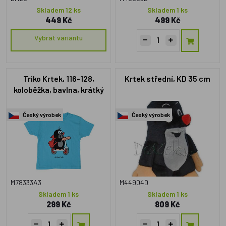
Skladem 12 ks
Skladem 1 ks
449 Kč
499 Kč
Vybrat variantu
Triko Krtek, 116-128,
Krtek střední, KD 35 cm
koloběžka, bavlna, krátký
rukáv, modré
Český výrobek
Český výrobek
M78333A3
M44904D
Skladem 1 ks
Skladem 1 ks
299 Kč
809 Kč