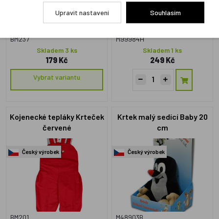
Upravit nastavení
Souhlasím
BM237
M99984H
Skladem 3 ks
Skladem 1 ks
179 Kč
249 Kč
Vybrat variantu
Kojenecké tepláky Krteček
Krtek malý sedící Baby 20
červené
cm
Český výrobek
Český výrobek
BM201
M48903B