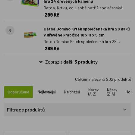
hra 24 dřevěných kamenů
Detoa, Krtku, co k sobě patří? společenská
299 Kč
hra 24 dřevěných kamenů
Detoa Domino Krtek společenská hra 28 dílků
3.
v dřevěné krabičce 18 x 11 x 5 cm
Detoa Domino Krtek společenská hra 28
299 Kč
dílků v dřevěné krabičce 18 x 11 x 5 cm
Zobrazit
další 3 produkty
Celkem nalezeno
202
produktů
Název
Název
Doporučené
Nejlevnější
Nejdražší
Hodn
(A-Z)
(Z-A)
Filtrace produktů