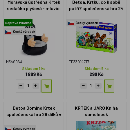
Moravská ústředna Krtek
Detoa, Krtku, co k sobě
sedačka plyšová - mluvící
patří? společenská hra 24
dřevěných kamenů
Doprava zdarma
Český výrobek
Český výrobek
M34906A
TD33014717
Skladem 1 ks
Skladem 5 ks
1 899 Kč
299 Kč
Detoa Domino Krtek
KRTEK a JARO Kniha
společenská hra 28 dílků v
samolepek
dřevěné krabičce 18 x 11 x 5
cm
Český výrobek