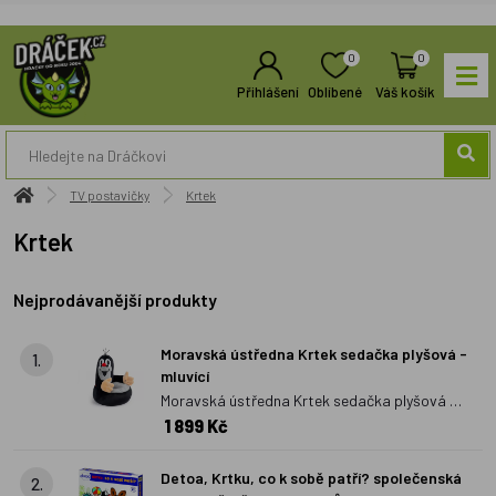
0
0
Přihlášení
Oblíbené
Váš košík
TV postavičky
Krtek
Krtek
Nejprodávanější produkty
Moravská ústředna Krtek sedačka plyšová -
1.
mluvící
Moravská ústředna Krtek sedačka plyšová -
1 899 Kč
mluvící
Detoa, Krtku, co k sobě patří? společenská
2.