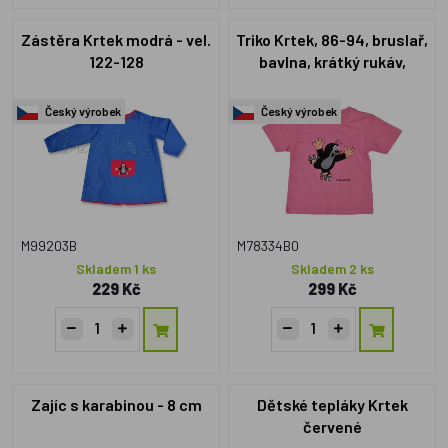
Zástěra Krtek modrá - vel.
Triko Krtek, 86-94, bruslař,
122-128
bavlna, krátký rukáv,
růžové
Český výrobek
Český výrobek
M99203B
M78334B0
Skladem 1 ks
Skladem 2 ks
229 Kč
299 Kč
Zajíc s karabinou - 8 cm
Dětské tepláky Krtek
červené